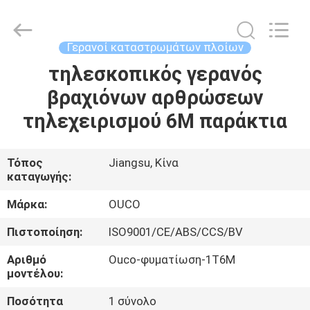
OUCO
INTERNATIONAL
GROUP
CO.,
LTD.
Γερανοί καταστρωμάτων πλοίων
All
Rights
τηλεσκοπικός γερανός
ΣΠΊΤΙ
Reserved.
βραχιόνων αρθρώσεων
ΠΡΟΪΌΝΤΑ
τηλεχειρισμού 6M παράκτια
ΒΊΝΤΕΟ
Τόπος
Jiangsu, Κίνα
καταγωγής:
ΕΜΦΆΝΙΣΗ
Μάρκα:
OUCO
VR
Πιστοποίηση:
ISO9001/CE/ABS/CCS/BV
Αριθμό
Ouco-φυματίωση-1T6M
ΣΧΕΤΙΚΆ
μοντέλου:
ΜΕ
Ποσότητα
1 σύνολο