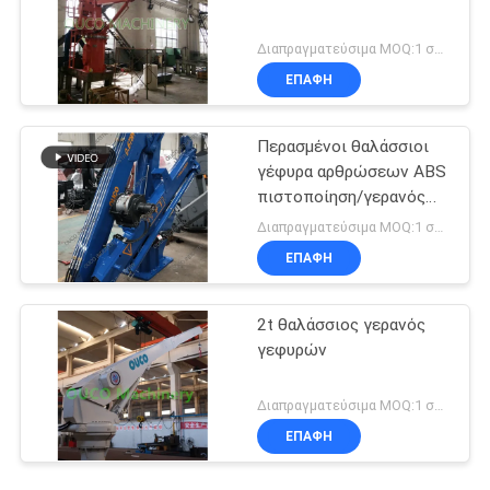
Διαπραγματεύσιμα MOQ:1 σύνολο
ΕΠΑΦΉ
Περασμένοι θαλάσσιοι
γέφυρα αρθρώσεων ABS
πιστοποίηση/γερανός
βραχιόνων
Διαπραγματεύσιμα MOQ:1 σύνολο
καταστρώματος
ΕΠΑΦΉ
2t θαλάσσιος γερανός
γεφυρών
Διαπραγματεύσιμα MOQ:1 σύνολο
ΕΠΑΦΉ