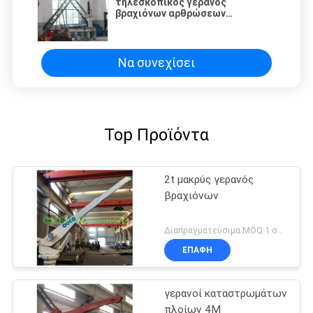
τηλεσκοπικός γερανός
βραχιόνων αρθρώσεων
τηλεχειρισμού 6M παράκτια
Να συνεχίσει
Top Προϊόντα
2t μακρύς γερανός
βραχιόνων
Διαπραγματεύσιμα MOQ:1 σύνολο
ΕΠΑΦΉ
γερανοί καταστρωμάτων
πλοίων 4M