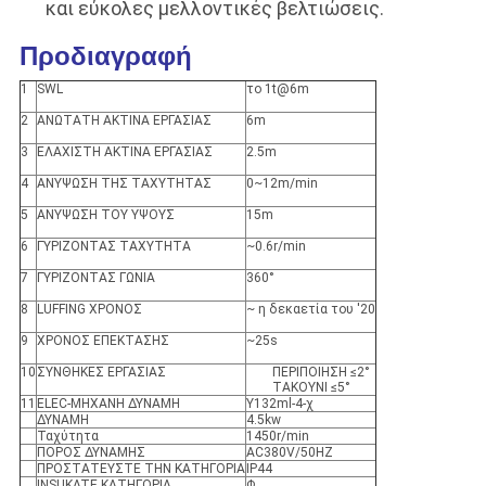
και εύκολες μελλοντικές βελτιώσεις.
Προδιαγραφή
1
SWL
το 1t@6m
2
ΑΝΩΤΑΤΗ ΑΚΤΙΝΑ ΕΡΓΑΣΙΑΣ
6m
3
ΕΛΑΧΙΣΤΗ ΑΚΤΙΝΑ ΕΡΓΑΣΙΑΣ
2.5m
4
ΑΝΥΨΩΣΗ ΤΗΣ ΤΑΧΥΤΗΤΑΣ
0~12m/min
5
ΑΝΥΨΩΣΗ ΤΟΥ ΥΨΟΥΣ
15m
6
ΓΥΡΙΖΟΝΤΑΣ ΤΑΧΥΤΗΤΑ
~0.6r/min
7
ΓΥΡΙΖΟΝΤΑΣ ΓΩΝΙΑ
360°
8
LUFFING ΧΡΟΝΟΣ
~ η δεκαετία του '20
9
ΧΡΟΝΟΣ ΕΠΕΚΤΑΣΗΣ
~25s
10
ΣΥΝΘΗΚΕΣ ΕΡΓΑΣΙΑΣ
ΠΕΡΙΠΟΙΗΣΗ ≤2°
ΤΑΚΟΥΝΙ ≤5°
11
ELEC-ΜΗΧΑΝΗ ΔΥΝΑΜΗ
Y132ml-4-χ
ΔΥΝΑΜΗ
4.5kw
Ταχύτητα
1450r/min
ΠΟΡΟΣ ΔΥΝΑΜΗΣ
AC380V/50HZ
ΠΡΟΣΤΑΤΕΥΣΤΕ ΤΗΝ ΚΑΤΗΓΟΡΙΑ
IP44
INSUKATE ΚΑΤΗΓΟΡΙΑ
Φ