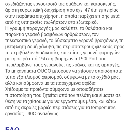
σχεδιάζοντας εργοστάσιό της ομάδων και κατασκευής,
άριστη ευρωπαϊκή διαχείριση που έχει 47 έτη εμπειρίας
στην παράκτια επιχείρηση, η οποία παρέχει επίσης μετά
από τις υπηρεσίες πωλήσεων στο εξωτερικό.
Η γραμμή παραγωγής
μας
καλύπτει το θαλάσσιο και
παράκτιο γερανό βραχιόνων αρθρώσεων, τον
τηλεσκοπικό γερανό, το δύσκαμπτο γερανό βραχιόνων, τη
μεταβλητή δομή χάλυβα, τις περισσότερους φιλικούς προς
το περιβάλλον διαδικασίες και επίσης γερανό φορτηγών
με τη σειρά από 15t στη βιομηχανία 150t.Port που
περιλαμβάνει τους γερανούς, τις χοάνες και τις αρπαγές.
Τα μηχανήματα OUCO μπορούν να χτίσουν οποιοδήποτε
τύπο εξοπλισμού χειρισμού, σύμφωνα με το σχέδιό μας,
αλλά και σύμφωνα με τα παρεχόμενα σχέδια.
Χτίζουμε τα προϊόντα σύμφωνα με οποιαδήποτε
πιστοποίηση που ζητείται από τον πελάτη και είμαστε σε
θέση να τα χτίσουμε για να εργαστούμε μέσα, και κάτω
από τις ακραίες βαριές περιστάσεις για τα tempertures
εργασίας - 40C αναλόγως.
FAQ