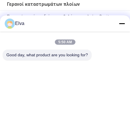
Γερανοί καταστρωμάτων πλοίων
Προηγμένο σκάφος διάσωσης θαλάσσιων πλοίων Davit
System A Frame
Elva
Σύστημα διάσωσης με ένα χέρι για σωσίβιες και σωσίβιες
λέμβους
5:50 AM
14 KN Υδραυλικός μονόχειρας τροχός για διάσωση
Good day, what product are you looking for?
Λαϊκή κατηγορία
Όλα
Κάδος Αρπαγών 
Μηχανικός Κάδος 
Γερανών
Αρπαγών
Κάδος Αρπαγών 
Υδραυλικός Κάδος 
Clamshell
Αρπαγών
Ασύρματη Αρπαγή 
Θαλάσσιοι Γερανοί
Τηλεχειρισμού