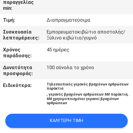
παραγγελίας
ΕΜΆΣ
min:
Τιμή:
Διαπραγματεύσιμα
ΕΠΙΣΚΈΨΕΙΣ
ΣΤΟ
Συσκευασία
Εμπορευματοκιβώτιο αποστολής/
λεπτομέρειες:
Ξύλινο κιβώτιο/γυμνό
ΕΡΓΟΣΤΆΣΙΟ
Χρόνος
45 ημέρες
παράδοσης:
ΈΛΕΓΧΟΣ
Δυνατότητα
100 σύνολα το χρόνο
ΠΟΙΌΤΗΤΑΣ
προσφοράς:
Ειδικότερα:
Τηλεσκοπικός γερανός βραχιόνων αρθρώσεων
παράκτια
ΕΙΔΉΣΕΙΣ
,
,
γερανός βραχιόνων αρθρώσεων 6M παράκτια
6M χρησιμοποιημένοι γερανοί βραχιόνων
αρθρώσεων
ΥΠΟΘΈΣΕΙΣ
ΚΑΛΎΤΕΡΗ ΤΙΜΉ
CONTACT