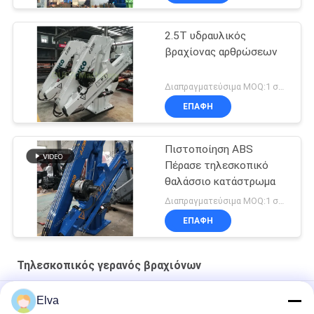
2.5T υδραυλικός
βραχίονας αρθρώσεων
Διαπραγματεύσιμα MOQ:1 σύνολο
ΕΠΑΦΉ
Πιστοποίηση ABS
Πέρασε τηλεσκοπικό
θαλάσσιο κατάστρωμα
Διαπραγματεύσιμα MOQ:1 σύνολο
ΕΠΑΦΉ
Τηλεσκοπικός γερανός βραχιόνων
Γερανός ηλεκτρικού μηχανοστασίου 10 τόνων για πλοίο
Elva