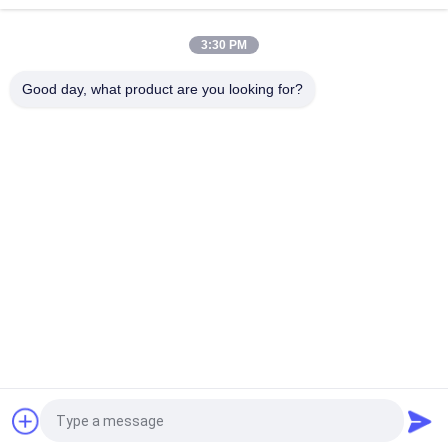
Υδραυλικός Τηλεσκοπικός Γερανός Αποβάθρας 12T10M
3:30 PM
Θαλάσσιο υδραυλικό 3t 30m άσπρος τηλεσκοπικός γερανός
βραχιόνων
Good day, what product are you looking for?
Λαϊκή κατηγορία
Όλα
Κάδος Αρπαγών 
Μηχανικός Κάδος 
Γερανών
Αρπαγών
Κάδος Αρπαγών 
Υδραυλικός Κάδος 
Clamshell
Αρπαγών
Ασύρματη Αρπαγή 
Θαλάσσιοι Γερανοί
Τηλεχειρισμού
Παράκτιος Γερανός 
Γερανοί 
Βάθρων
Καταστρωμάτων 
Πλοίων
Αίτηση κράτησης