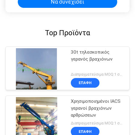
Να συνεχίσει
Top Προϊόντα
30t τηλεσκοπικός
γερανός βραχιόνων
Διαπραγματεύσιμα MOQ:1 σύνολο
ΕΠΑΦΉ
Χρησιμοποιημένοι IACS
γερανοί βραχιόνων
αρθρώσεων
Διαπραγματεύσιμα MOQ:1 σύνολο
ΕΠΑΦΉ