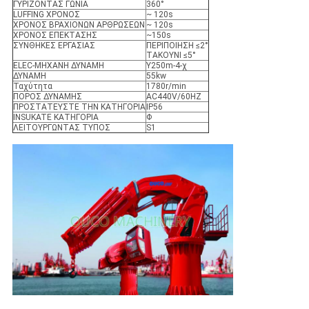
ΓΥΡΙΖΟΝΤΑΣ ΓΩΝΙΑ
360°
LUFFING ΧΡΟΝΟΣ
~ 120s
ΧΡΟΝΟΣ ΒΡΑΧΙΟΝΩΝ ΑΡΘΡΩΣΕΩΝ
~ 120s
ΧΡΟΝΟΣ ΕΠΕΚΤΑΣΗΣ
~150s
ΣΥΝΘΗΚΕΣ ΕΡΓΑΣΙΑΣ
ΠΕΡΙΠΟΙΗΣΗ ≤2°
ΤΑΚΟΥΝΙ ≤5°
ELEC-ΜΗΧΑΝΗ ΔΥΝΑΜΗ
Y250m-4-χ
ΔΥΝΑΜΗ
55kw
Ταχύτητα
1780r/min
ΠΟΡΟΣ ΔΥΝΑΜΗΣ
AC440V/60HZ
ΠΡΟΣΤΑΤΕΥΣΤΕ ΤΗΝ ΚΑΤΗΓΟΡΙΑ
IP56
INSUKATE ΚΑΤΗΓΟΡΙΑ
Φ
ΛΕΙΤΟΥΡΓΩΝΤΑΣ ΤΥΠΟΣ
S1