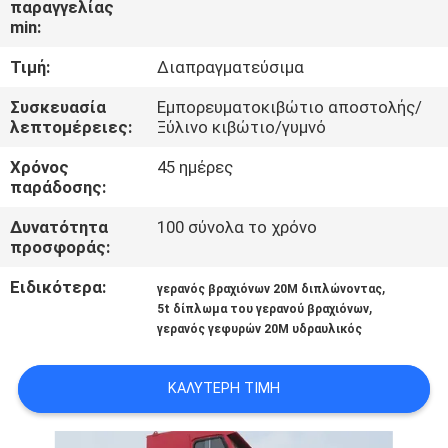
παραγγελίας
ΕΜΆΣ
min:
Τιμή:
Διαπραγματεύσιμα
ΕΠΙΣΚΈΨΕΙΣ
ΣΤΟ
Συσκευασία
Εμπορευματοκιβώτιο αποστολής/
λεπτομέρειες:
Ξύλινο κιβώτιο/γυμνό
ΕΡΓΟΣΤΆΣΙΟ
Χρόνος
45 ημέρες
παράδοσης:
ΈΛΕΓΧΟΣ
Δυνατότητα
100 σύνολα το χρόνο
ΠΟΙΌΤΗΤΑΣ
προσφοράς:
Ειδικότερα:
,
γερανός βραχιόνων 20M διπλώνοντας
ΕΙΔΉΣΕΙΣ
,
5t δίπλωμα του γερανού βραχιόνων
γερανός γεφυρών 20M υδραυλικός
ΥΠΟΘΈΣΕΙΣ
ΚΑΛΎΤΕΡΗ ΤΙΜΉ
CONTACT