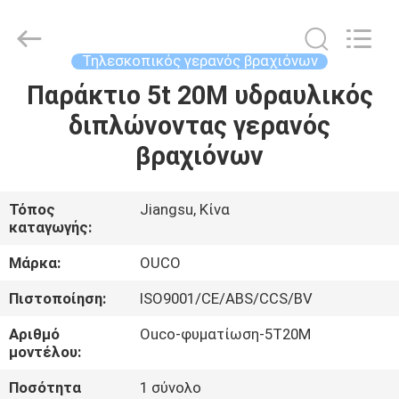
OUCO
INTERNATIONAL
GROUP
CO.,
LTD.
Τηλεσκοπικός γερανός βραχιόνων
All
Rights
Παράκτιο 5t 20M υδραυλικός
ΣΠΊΤΙ
Reserved.
διπλώνοντας γερανός
ΠΡΟΪΌΝΤΑ
βραχιόνων
ΒΊΝΤΕΟ
Τόπος
Jiangsu, Κίνα
καταγωγής:
ΕΜΦΆΝΙΣΗ
Μάρκα:
OUCO
VR
Πιστοποίηση:
ISO9001/CE/ABS/CCS/BV
Αριθμό
Ouco-φυματίωση-5T20M
ΣΧΕΤΙΚΆ
μοντέλου:
ΜΕ
Ποσότητα
1 σύνολο