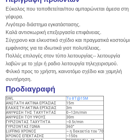
Εύκολος που τοποθετείται/που αμπαρώνεται άμεσα στη
γέφυρα.
Λιγότερο διάστημα εγκατάστασης.
Καλά αντισκωρική επεξεργασία επιφάνειας.
Σύγχρονο και ελκυστικό σχέδιο και πραγματικά κοστούμι
εμφάνισης για τα ιδιωτικά γιοτ πολυτέλειας.
Πολλές επιλογές στον τύπο λειτουργίας-- λειτουργία
λαβών με το χέρι ή ραδιο λειτουργία τηλεχειρισμού.
Φιλικό προς το χρήστη, καινοτόμο σχέδιο και χαμηλή
συντήρηση.
Προδιαγραφή
SWL
Το 8T@15M
ΑΝΩΤΑΤΗ ΑΚΤΙΝΑ ΕΡΓΑΣΙΑΣ
15m
ΕΛΑΧΙΣΤΗ ΑΚΤΙΝΑ ΕΡΓΑΣΙΑΣ
3m
ΑΝΥΨΩΣΗ ΤΗΣ ΤΑΧΥΤΗΤΑΣ
0~12m/min
ΑΝΥΨΩΣΗ ΤΟΥ ΥΨΟΥΣ
30m
ΓΥΡΙΖΟΝΤΑΣ ΤΑΧΥΤΗΤΑ
~0.5r/min
ΓΥΡΙΖΟΝΤΑΣ ΓΩΝΙΑ
360°
LUFFING ΧΡΟΝΟΣ
~ η δεκαετία του '70
ΧΡΟΝΟΣ ΕΠΕΚΤΑΣΗΣ
~150s