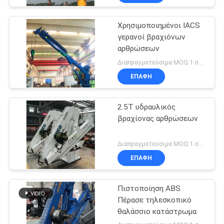
Χρησιμοποιημένοι IACS
γερανοί βραχιόνων
αρθρώσεων
Διαπραγματεύσιμα MOQ:1 σύνολο
ΕΠΑΦΉ
2.5T υδραυλικός
βραχίονας αρθρώσεων
Διαπραγματεύσιμα MOQ:1 σύνολο
ΕΠΑΦΉ
Πιστοποίηση ABS
Πέρασε τηλεσκοπικό
θαλάσσιο κατάστρωμα