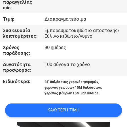
παραγγελίας
ΕΜΆΣ
min:
Τιμή:
Διαπραγματεύσιμα
ΕΠΙΣΚΈΨΕΙΣ
ΣΤΟ
Συσκευασία
Εμπορευματοκιβώτιο αποστολής/
λεπτομέρειες:
Ξύλινο κιβώτιο/γυμνό
ΕΡΓΟΣΤΆΣΙΟ
Χρόνος
90 ημέρες
παράδοσης:
ΈΛΕΓΧΟΣ
Δυνατότητα
100 σύνολα το χρόνο
ΠΟΙΌΤΗΤΑΣ
προσφοράς:
Ειδικότερα:
,
8T θαλάσσιος γερανός γεφυρών
ΕΙΔΉΣΕΙΣ
,
γερανός γεφυρών 15M θαλάσσιος
γερανός βάθρων 15M θαλάσσιος
ΥΠΟΘΈΣΕΙΣ
ΚΑΛΎΤΕΡΗ ΤΙΜΉ
CONTACT