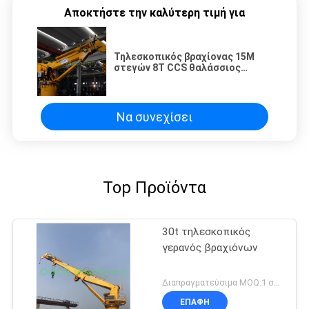
Αποκτήστε την καλύτερη τιμή για
Τηλεσκοπικός βραχίονας 15M
στεγών 8T CCS θαλάσσιος
γερανός γεφυρών
Να συνεχίσει
Top Προϊόντα
30t τηλεσκοπικός
γερανός βραχιόνων
Διαπραγματεύσιμα MOQ:1 σύνολο
ΕΠΑΦΉ