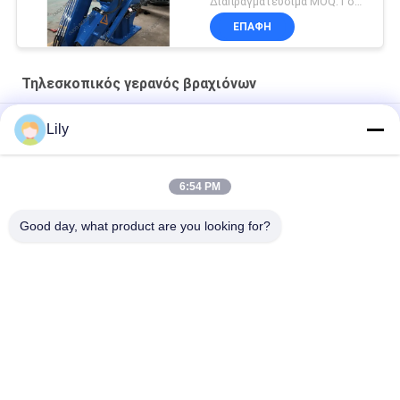
Διαπραγματεύσιμα MOQ:1 σύνολο
ΕΠΑΦΉ
Τηλεσκοπικός γερανός βραχιόνων
Γερανός ηλεκτρικού μηχανοστασίου 10 τόνων για πλοίο
Lily
Υδραυλικός Τηλεσκοπικός Γερανός Αποβάθρας 12T10M
6:54 PM
Θαλάσσιο υδραυλικό 3t 30m άσπρος τηλεσκοπικός γερανός
βραχιόνων
Good day, what product are you looking for?
Λαϊκή κατηγορία
Όλα
Κάδος Αρπαγών 
Μηχανικός Κάδος 
Γερανών
Αρπαγών
Κάδος Αρπαγών 
Υδραυλικός Κάδος 
Clamshell
Αρπαγών