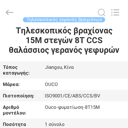
OUCO
INTERNATIONAL
GROUP
CO.,
LTD.
Τηλεσκοπικός γερανός βραχιόνων
All
Rights
Τηλεσκοπικός βραχίονας
ΣΠΊΤΙ
Reserved.
15M στεγών 8T CCS
ΠΡΟΪΌΝΤΑ
θαλάσσιος γερανός γεφυρών
ΒΊΝΤΕΟ
Τόπος
Jiangsu, Κίνα
καταγωγής:
ΕΜΦΆΝΙΣΗ
Μάρκα:
OUCO
VR
Πιστοποίηση:
ISO9001/CE/ABS/CCS/BV
Αριθμό
Ouco-φυματίωση-8T15M
ΣΧΕΤΙΚΆ
μοντέλου:
ΜΕ
Ποσότητα
1 σύνολο