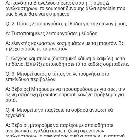
Α: Ικανότητα Β ανελκυστήρων: έκταση Γ: ύψος Δ
ανελκυστήρων: το sourceor δύναμης άλλα specials που
μας δίνετε θα είναι εκτιμημένο.
Q: 2. Πόσες λειτουργούσες μέθοδοι για την επιλογή μου;
Α: Τυποποιημένες λειτουργούσες μέθοδοι:
Α: ελεγκτής κρεμαστών κοσμημάτων με τα μπουτόν. Β:
τηλεχειρισμός με τα μπουτόν
Γ: έλεγχος καμπινών (διαστημικό κάθισμα καψών) με το
πηδάλιο. Επιλέξτε οποιοδήποτε τύπο καθώς συμπαθείτε.
Q: 3. Μπορεί αυτός ο τύπος να λειτουργήσει στο
επικίνδυνο περιβάλλον;
Α: Βέβαιος! Μπορούμε να προσαρμόσουμε για σας, την
όξινη απόδειξη ή explosionproof, κανένα πρόβλημα για
αυτό.
Q: 4. Μπορείτε να παρέχετε τα σοβαρά ανυψωτικά
εργαλεία;
Α: Βέβαιοι, μπορούμε να παρέχουμε οποιαδήποτε
ανυψωτικά εργαλεία όπως η ζώνη σφεντονών
ανελκυστήρων, ο σφιγκτήρας ανελκυστήρων, η αρπαγή,