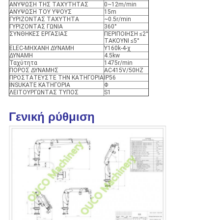
ΑΝΥΨΩΣΗ ΤΗΣ ΤΑΧΥΤΗΤΑΣ
0~12m/min
ΑΝΥΨΩΣΗ ΤΟΥ ΥΨΟΥΣ
15m
ΓΥΡΙΖΟΝΤΑΣ ΤΑΧΥΤΗΤΑ
~0.5r/min
ΓΥΡΙΖΟΝΤΑΣ ΓΩΝΙΑ
360°
ΣΥΝΘΗΚΕΣ ΕΡΓΑΣΙΑΣ
ΠΕΡΙΠΟΙΗΣΗ ≤2°
ΤΑΚΟΥΝΙ ≤5°
ELEC-ΜΗΧΑΝΗ ΔΥΝΑΜΗ
Y160k-4-χ
ΔΥΝΑΜΗ
4.5kw
Ταχύτητα
1475r/min
ΠΟΡΟΣ ΔΥΝΑΜΗΣ
AC415V/50HZ
ΠΡΟΣΤΑΤΕΥΣΤΕ ΤΗΝ ΚΑΤΗΓΟΡΙΑ
IP56
INSUKATE ΚΑΤΗΓΟΡΙΑ
Φ
ΛΕΙΤΟΥΡΓΩΝΤΑΣ ΤΥΠΟΣ
S1
Γενική ρύθμιση