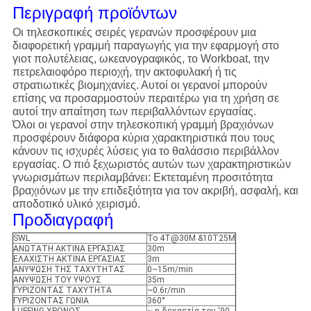
Περιγραφή προϊόντων
Οι τηλεσκοπικές σειρές γερανών προσφέρουν μια
διαφορετική γραμμή παραγωγής για την εφαρμογή στο
γιοτ πολυτέλειας, ωκεανογραφικός, το Workboat, την
πετρελαιοφόρο περιοχή, την ακτοφυλακή ή τις
στρατιωτικές βιομηχανίες. Αυτοί οι γερανοί μπορούν
επίσης να προσαρμοστούν περαιτέρω για τη χρήση σε
αυτοί την απαίτηση των περιβαλλόντων εργασίας.
Όλοι οι γερανοί στην τηλεσκοπική γραμμή βραχιόνων
προσφέρουν διάφορα κύρια χαρακτηριστικά που τους
κάνουν τις ισχυρές λύσεις για το θαλάσσιο περιβάλλον
εργασίας. Ο πιό ξεχωριστός αυτών των χαρακτηριστικών
γνωρισμάτων περιλαμβάνει: Εκτεταμένη προσιτότητα
βραχιόνων με την επιδεξιότητα για τον ακριβή, ασφαλή, και
αποδοτικό υλικό χειρισμό.
Προδιαγραφή
SWL
Το 4T@30M &10T25M
ΑΝΩΤΑΤΗ ΑΚΤΙΝΑ ΕΡΓΑΣΙΑΣ
30m
ΕΛΑΧΙΣΤΗ ΑΚΤΙΝΑ ΕΡΓΑΣΙΑΣ
3m
ΑΝΥΨΩΣΗ ΤΗΣ ΤΑΧΥΤΗΤΑΣ
0~15m/min
ΑΝΥΨΩΣΗ ΤΟΥ ΥΨΟΥΣ
35m
ΓΥΡΙΖΟΝΤΑΣ ΤΑΧΥΤΗΤΑ
~0.6r/min
ΓΥΡΙΖΟΝΤΑΣ ΓΩΝΙΑ
360°