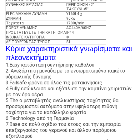
LUFFING ΧΡΟΝΟΣ
~ η δεκαετία του '90
ΣΥΝΘΗΚΕΣ ΕΡΓΑΣΙΑΣ
ΠΕΡΙΠΟΙΗΣΗ ≤2°
ΤΑΚΟΥΝΙ ≤5°
ELEC-ΜΗΧΑΝΗ ΔΥΝΑΜΗ
Y160l-4-χ
ΔΥΝΑΜΗ
90kw
Ταχύτητα
1780r/min
ΠΟΡΟΣ ΔΥΝΑΜΗΣ
AC440V/60HZ
ΠΡΟΣΤΑΤΕΥΣΤΕ ΤΗΝ ΚΑΤΗΓΟΡΙΑ
IP44
INSUKATE ΚΑΤΗΓΟΡΙΑ
Φ
ΛΕΙΤΟΥΡΓΩΝΤΑΣ ΤΥΠΟΣ
S1
Κύρια χαρακτηριστικά γνωρίσματα και
πλεονεκτήματα
1.Easy κατάσταση συντήρησης καθόλου
2. Ανεξάρτητη μονάδα με το ενσωματωμένο πακέτο
υδραυλικής δύναμης
3.Failsafe φρένα σε όλες τις μετακινήσεις
4.Fully εσώκλεισε και εξόπλισε την καμπίνα χειριστών
με τον όρο αέρα
5.The ο μεταβλητός ανελκυστήρας ταχύτητας θα
προσαρμοστεί αυτόματα στην υψηλότερη πιθανή
ταχύτητα για το κατάλληλο φορτίο
6.Technology από τη Γερμανία
7.Base σε πολύ σχέδιο του έτους και την εμπειρία
επεξεργασίας του γερανού και άλλου παρόμοιου
εξοπλισμού