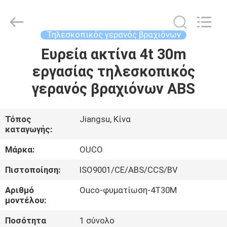
OUCO
INTERNATIONAL
GROUP
CO.,
LTD.
Τηλεσκοπικός γερανός βραχιόνων
All
Rights
Ευρεία ακτίνα 4t 30m
ΣΠΊΤΙ
Reserved.
εργασίας τηλεσκοπικός
ΠΡΟΪΌΝΤΑ
γερανός βραχιόνων ABS
ΒΊΝΤΕΟ
Τόπος
Jiangsu, Κίνα
καταγωγής:
ΕΜΦΆΝΙΣΗ
Μάρκα:
OUCO
VR
Πιστοποίηση:
ISO9001/CE/ABS/CCS/BV
Αριθμό
Ouco-φυματίωση-4T30M
ΣΧΕΤΙΚΆ
μοντέλου:
ΜΕ
Ποσότητα
1 σύνολο