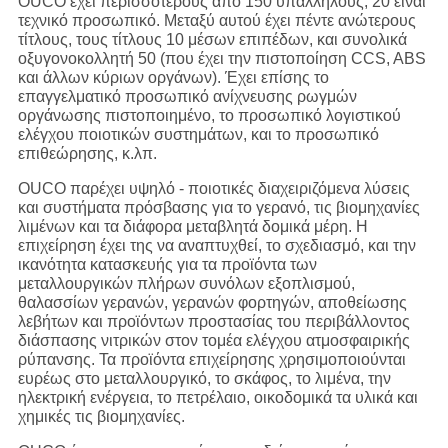
OUCO έχει περισσότερους από 150 υπαλλήλους, 20 είναι
τεχνικό προσωπικό. Μεταξύ αυτού έχει πέντε ανώτερους
τίτλους, τους τίτλους 10 μέσων επιπέδων, και συνολικά
οξυγονοκολλητή 50 (που έχει την πιστοποίηση CCS, ABS
και άλλων κύριων οργάνων). Έχει επίσης το
επαγγελματικό προσωπικό ανίχνευσης ρωγμών
οργάνωσης πιστοποιημένο, το προσωπικό λογιστικού
ελέγχου ποιοτικών συστημάτων, και το προσωπικό
επιθεώρησης, κ.λπ.
OUCO παρέχει υψηλό - ποιοτικές διαχειριζόμενα λύσεις
και συστήματα πρόσβασης για το γερανό, τις βιομηχανίες
λιμένων και τα διάφορα μεταβλητά δομικά μέρη. Η
επιχείρηση έχει της να αναπτυχθεί, το σχεδιασμό, και την
ικανότητα κατασκευής για τα προϊόντα των
μεταλλουργικών πλήρων συνόλων εξοπλισμού,
θαλασσίων γερανών, γερανών φορτηγών, αποθείωσης
λεβήτων και προϊόντων προστασίας του περιβάλλοντος
διάσπασης νιτρικών στον τομέα ελέγχου ατμοσφαιρικής
ρύπανσης. Τα προϊόντα επιχείρησης χρησιμοποιούνται
ευρέως στο μεταλλουργικό, το σκάφος, το λιμένα, την
ηλεκτρική ενέργεια, το πετρέλαιο, οικοδομικά τα υλικά και
χημικές τις βιομηχανίες.