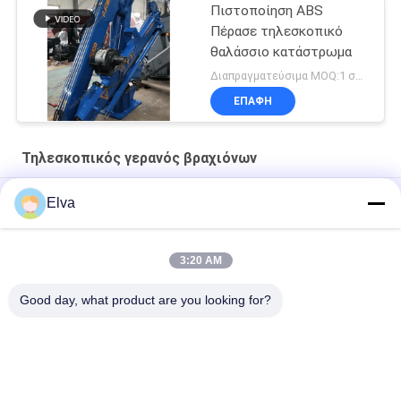
Πιστοποίηση ABS
Πέρασε τηλεσκοπικό
θαλάσσιο κατάστρωμα
Διαπραγματεύσιμα MOQ:1 σύνολο
ΕΠΑΦΉ
Τηλεσκοπικός γερανός βραχιόνων
Γερανός ηλεκτρικού μηχανοστασίου 10 τόνων για πλοίο
Elva
Υδραυλικός Τηλεσκοπικός Γερανός Αποβάθρας 12T10M
3:20 AM
Θαλάσσιο υδραυλικό 3t 30m άσπρος τηλεσκοπικός γερανός
βραχιόνων
Good day, what product are you looking for?
Λαϊκή κατηγορία
Όλα
Κάδος Αρπαγών 
Μηχανικός Κάδος 