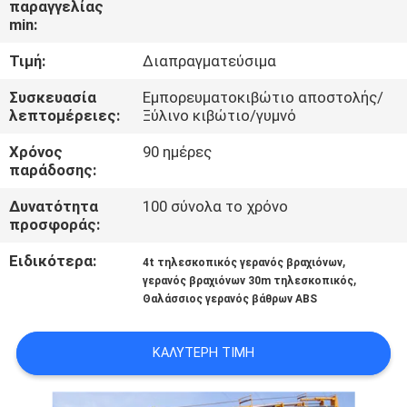
παραγγελίας
ΕΜΆΣ
min:
Τιμή:
Διαπραγματεύσιμα
ΕΠΙΣΚΈΨΕΙΣ
ΣΤΟ
Συσκευασία
Εμπορευματοκιβώτιο αποστολής/
λεπτομέρειες:
Ξύλινο κιβώτιο/γυμνό
ΕΡΓΟΣΤΆΣΙΟ
Χρόνος
90 ημέρες
παράδοσης:
ΈΛΕΓΧΟΣ
Δυνατότητα
100 σύνολα το χρόνο
ΠΟΙΌΤΗΤΑΣ
προσφοράς:
Ειδικότερα:
,
4t τηλεσκοπικός γερανός βραχιόνων
ΕΙΔΉΣΕΙΣ
,
γερανός βραχιόνων 30m τηλεσκοπικός
Θαλάσσιος γερανός βάθρων ABS
ΥΠΟΘΈΣΕΙΣ
ΚΑΛΎΤΕΡΗ ΤΙΜΉ
CONTACT