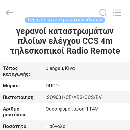
OUCO
INTERNATIONAL
GROUP
CO.,
LTD.
Γερανοί καταστρωμάτων πλοίων
All
Rights
γερανοί καταστρωμάτων
ΣΠΊΤΙ
Reserved.
πλοίων ελέγχου CCS 4m
ΠΡΟΪΌΝΤΑ
τηλεσκοπικοί Radio Remote
ΒΊΝΤΕΟ
Τόπος
Jiangsu, Κίνα
καταγωγής:
ΕΜΦΆΝΙΣΗ
Μάρκα:
OUCO
VR
Πιστοποίηση:
ISO9001/CE/ABS/CCS/BV
Αριθμό
Ouco-φυματίωση-1T4M
ΣΧΕΤΙΚΆ
μοντέλου:
ΜΕ
Ποσότητα
1 σύνολο