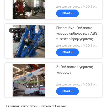
Διαπραγματεύσιμα MOQ:1 σύνολο
ΕΠΑΦΉ
Περασμένοι θαλάσσιοι
γέφυρα αρθρώσεων ABS
πιστοποίηση/γερανός
βραχιόνων
Διαπραγματεύσιμα MOQ:1 σύνολο
καταστρώματος
ΕΠΑΦΉ
2t θαλάσσιος γερανός
γεφυρών
Διαπραγματεύσιμα MOQ:1 σύνολο
ΕΠΑΦΉ
Γερανοί καταστρωμάτων πλοίων