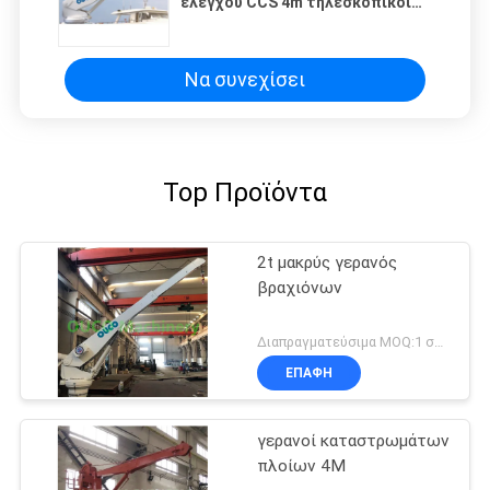
ελέγχου CCS 4m τηλεσκοπικοί
Radio Remote
Να συνεχίσει
Top Προϊόντα
2t μακρύς γερανός
βραχιόνων
Διαπραγματεύσιμα MOQ:1 σύνολο
ΕΠΑΦΉ
γερανοί καταστρωμάτων
πλοίων 4M