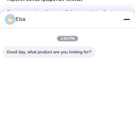
Προηγμένο σκάφος διάσωσης θαλάσσιων πλοίων Davit
System A Frame
Elva
Σύστημα διάσωσης με ένα χέρι για σωσίβιες και σωσίβιες
λέμβους
3:58 PM
14 KN Υδραυλικός μονόχειρας τροχός για διάσωση
Good day, what product are you looking for?
Λαϊκή κατηγορία
Όλα
Κάδος Αρπαγών 
Μηχανικός Κάδος 
Γερανών
Αρπαγών
Κάδος Αρπαγών 
Υδραυλικός Κάδος 
Clamshell
Αρπαγών
Ασύρματη Αρπαγή 
Θαλάσσιοι Γερανοί
Τηλεχειρισμού
Παράκτιος Γερανός 
Γερανοί 