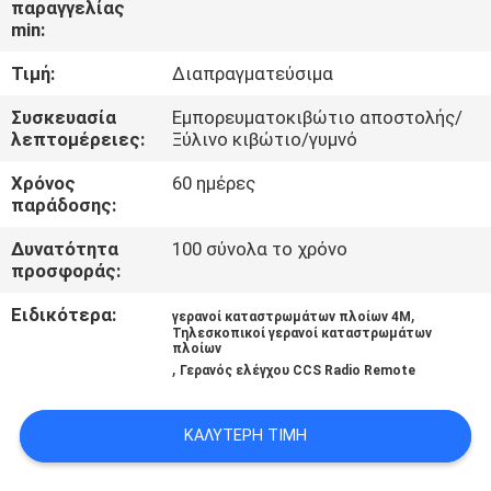
παραγγελίας
ΕΜΆΣ
min:
Τιμή:
Διαπραγματεύσιμα
ΕΠΙΣΚΈΨΕΙΣ
ΣΤΟ
Συσκευασία
Εμπορευματοκιβώτιο αποστολής/
λεπτομέρειες:
Ξύλινο κιβώτιο/γυμνό
ΕΡΓΟΣΤΆΣΙΟ
Χρόνος
60 ημέρες
παράδοσης:
ΈΛΕΓΧΟΣ
Δυνατότητα
100 σύνολα το χρόνο
ΠΟΙΌΤΗΤΑΣ
προσφοράς:
Ειδικότερα:
,
γερανοί καταστρωμάτων πλοίων 4M
ΕΙΔΉΣΕΙΣ
Τηλεσκοπικοί γερανοί καταστρωμάτων
πλοίων
,
Γερανός ελέγχου CCS Radio Remote
ΥΠΟΘΈΣΕΙΣ
ΚΑΛΎΤΕΡΗ ΤΙΜΉ
CONTACT