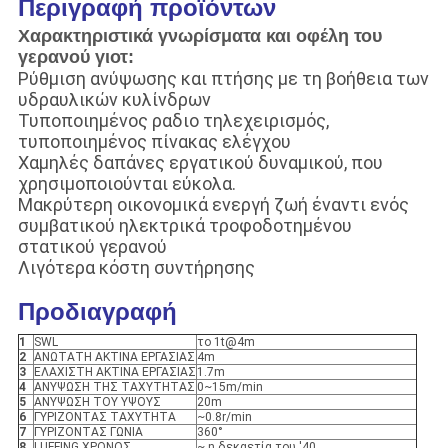
Περιγραφή προϊόντων
Χαρακτηριστικά γνωρίσματα και οφέλη του
γερανού γιοτ:
Ρύθμιση ανύψωσης και πτήσης με τη βοήθεια των
υδραυλικών κυλίνδρων
Τυποποιημένος ραδιο τηλεχειρισμός,
τυποποιημένος πίνακας ελέγχου
Χαμηλές δαπάνες εργατικού δυναμικού, που
χρησιμοποιούνται εύκολα.
Μακρύτερη οικονομικά ενεργή ζωή έναντι ενός
συμβατικού ηλεκτρικά τροφοδοτημένου
στατικού γερανού
Λιγότερα κόστη συντήρησης
Προδιαγραφή
1
SWL
το 1t@4m
2
ΑΝΩΤΑΤΗ ΑΚΤΙΝΑ ΕΡΓΑΣΙΑΣ
4m
3
ΕΛΑΧΙΣΤΗ ΑΚΤΙΝΑ ΕΡΓΑΣΙΑΣ
1.7m
4
ΑΝΥΨΩΣΗ ΤΗΣ ΤΑΧΥΤΗΤΑΣ
0~15m/min
5
ΑΝΥΨΩΣΗ ΤΟΥ ΥΨΟΥΣ
20m
6
ΓΥΡΙΖΟΝΤΑΣ ΤΑΧΥΤΗΤΑ
~0.8r/min
7
ΓΥΡΙΖΟΝΤΑΣ ΓΩΝΙΑ
360°
8
LUFFING ΧΡΟΝΟΣ
~ η δεκαετία του '40