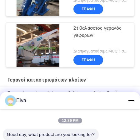
Διαπραγματεύσιμα MOQ:1 σύνολο
καταστρώματος
ΕΠΑΦΉ
2t θαλάσσιος γερανός
γεφυρών
Διαπραγματεύσιμα MOQ:1 σύνολο
ΕΠΑΦΉ
Γερανοί καταστρωμάτων πλοίων
Προηγμένο σκάφος διάσωσης θαλάσσιων πλοίων Davit
System A Frame
Elva
Σύστημα διάσωσης με ένα χέρι για σωσίβιες και σωσίβιες
λέμβους
12:39 PM
14 KN Υδραυλικός μονόχειρας τροχός για διάσωση
Good day, what product are you looking for?