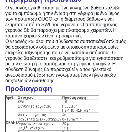
Ο γερανός εγκαθίσταται με ένα κυλημένο βάθρο χάλυβα
για το αμπάρωμα ή την ένωση στη γέφυρα με ένα ύψος
των προτύπων OUCO και η διάμετρος βάθρων είναι
εξαρτάται από το SWL του γερανού. Ο τυποποιημένος
γερανός Sb θα παράσχει μια πλατφόρμα χειριστών. Η
καμπίνα χειριστών είναι προαιρετική.
Ο γερανός και όλοι που σύνδεσε τα συστατικά/εξοπλισμός
θα σχεδιαστούν σύμφωνα με οποιεσδήποτε κορυφαίες
εταιρείες ταξινόμησης που είναι κατόπιν αιτήματος. Ο
γερανός θα εξεταστεί και ρύθμισε έτοιμο για εγκατάσταση
με την ένωση ή το αμπάρωμα στη γέφυρα σκαφών. Η
σύνδεση δύναμης θα παρασχεθεί για τον ηλεκτρικό
ανεφοδιασμό μέσω των ενσωματωμένων ηλεκτρικών
δαχτυλιδιών ολίσθησης.
Προδιαγραφή
Αριθ.
Στοιχείο
Προδιαγραφή
SWL
1.5 τ
Συνθήκες εργασίας
HEEL≦5°
ΠΕΡΙΠΟΙΗΣΗ ≦2°
Ακτίνα εργασίας
4m
Ταχύτητα ανελκυστήρων
0~15m/min
CRANE
Ύψος ανελκυστήρων
20 μ
Ταξίδι γάντζων
15 μ