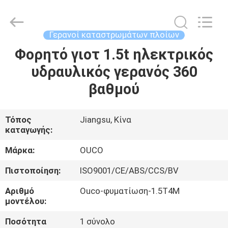
OUCO
INTERNATIONAL
GROUP
CO.,
LTD.
Γερανοί καταστρωμάτων πλοίων
All
Rights
Φορητό γιοτ 1.5t ηλεκτρικός
ΣΠΊΤΙ
Reserved.
υδραυλικός γερανός 360
ΠΡΟΪΌΝΤΑ
βαθμού
ΒΊΝΤΕΟ
Τόπος
Jiangsu, Κίνα
καταγωγής:
ΕΜΦΆΝΙΣΗ
Μάρκα:
OUCO
VR
Πιστοποίηση:
ISO9001/CE/ABS/CCS/BV
Αριθμό
Ouco-φυματίωση-1.5T4M
ΣΧΕΤΙΚΆ
μοντέλου:
ΜΕ
Ποσότητα
1 σύνολο