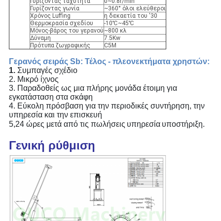
Γυρίζοντας ταχύτητα
0~0.8r/min
Γυρίζοντας γωνία
~360° όλοι ελεύθεροι
Χρόνος Luffing
η δεκαετία του '30
Θερμοκρασία σχεδίου
-10℃~45℃
Μόνος-βάρος του γερανού
~800 κλ
Δύναμη
7.5Kw
Πρότυπα ζωγραφικής
C5M
Γερανός σειράς Sb: Τέλος - πλεονεκτήματα χρηστών:
1.
Συμπαγές σχέδιο
2. Μικρό ίχνος
3. Παραδοθείς ως μια πλήρης μονάδα έτοιμη για
εγκατάσταση στα σκάφη
4. Εύκολη πρόσβαση για την περιοδικές συντήρηση, την
υπηρεσία και την επισκευή
5,24 ώρες μετά από τις πωλήσεις
υπηρεσία
υποστήριξη.
Γενική ρύθμιση