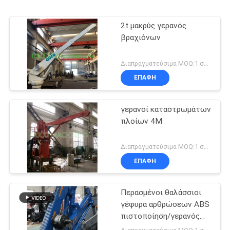
2t μακρύς γερανός
βραχιόνων
Διαπραγματεύσιμα MOQ:1 σύνολο
ΕΠΑΦΉ
γερανοί καταστρωμάτων
πλοίων 4M
Διαπραγματεύσιμα MOQ:1 σύνολο
ΕΠΑΦΉ
Περασμένοι θαλάσσιοι
γέφυρα αρθρώσεων ABS
πιστοποίηση/γερανός
βραχιόνων