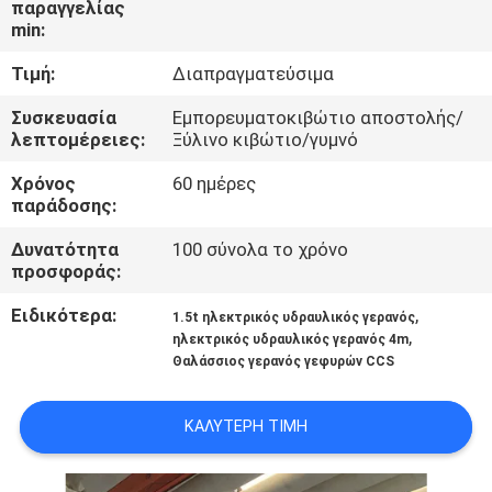
παραγγελίας
ΕΜΆΣ
min:
Τιμή:
Διαπραγματεύσιμα
ΕΠΙΣΚΈΨΕΙΣ
ΣΤΟ
Συσκευασία
Εμπορευματοκιβώτιο αποστολής/
λεπτομέρειες:
Ξύλινο κιβώτιο/γυμνό
ΕΡΓΟΣΤΆΣΙΟ
Χρόνος
60 ημέρες
παράδοσης:
ΈΛΕΓΧΟΣ
Δυνατότητα
100 σύνολα το χρόνο
ΠΟΙΌΤΗΤΑΣ
προσφοράς:
Ειδικότερα:
,
1.5t ηλεκτρικός υδραυλικός γερανός
ΕΙΔΉΣΕΙΣ
,
ηλεκτρικός υδραυλικός γερανός 4m
Θαλάσσιος γερανός γεφυρών CCS
ΥΠΟΘΈΣΕΙΣ
ΚΑΛΎΤΕΡΗ ΤΙΜΉ
CONTACT