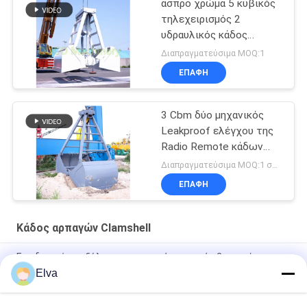
άσπρο χρώμα 5 κυβικός
τηλεχειρισμός 2
υδραυλικός κάδος
Clamshell φλούδας
Διαπραγματεύσιμα MOQ:1
ΕΠΑΦΉ
3 Cbm δύο μηχανικός
Leakproof ελέγχου της
Radio Remote κάδων
αρπαγών Clamshell
Διαπραγματεύσιμα MOQ:1 σύνολο
σχοινιών
ΕΠΑΦΉ
Κάδος αρπαγών Clamshell
Εφοδιασμός με ξύλα της μηχανικής αρπαγής 2 σχοινί
Clamshell εκβάθυνσης
Elva
Κάδος 100m αρπαγών Clamshell φλούδας δύο ραδιο
ασύρματος τηλεχειρισμός υδραυλικός