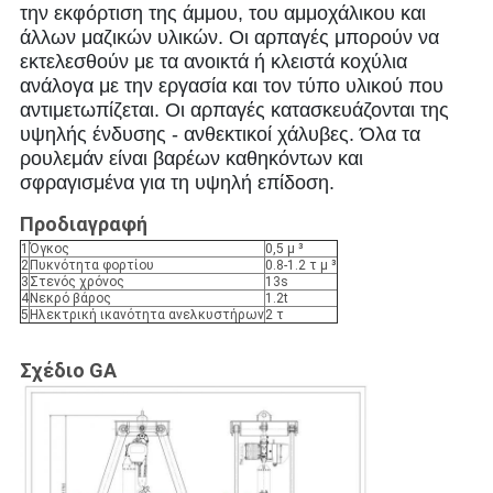
την εκφόρτιση της άμμου, του αμμοχάλικου και
άλλων μαζικών υλικών. Οι αρπαγές μπορούν να
εκτελεσθούν με τα ανοικτά ή κλειστά κοχύλια
ανάλογα με την εργασία και τον τύπο υλικού που
αντιμετωπίζεται. Οι αρπαγές κατασκευάζονται της
υψηλής ένδυσης - ανθεκτικοί χάλυβες. Όλα τα
ρουλεμάν είναι βαρέων καθηκόντων και
σφραγισμένα για τη υψηλή επίδοση.
Προδιαγραφή
1
Όγκος
0,5 μ ³
2
Πυκνότητα φορτίου
0.8-1.2 τ μ ³
3
Στενός χρόνος
13s
4
Νεκρό βάρος
1.2t
5
Ηλεκτρική ικανότητα ανελκυστήρων
2 τ
Σχέδιο GA