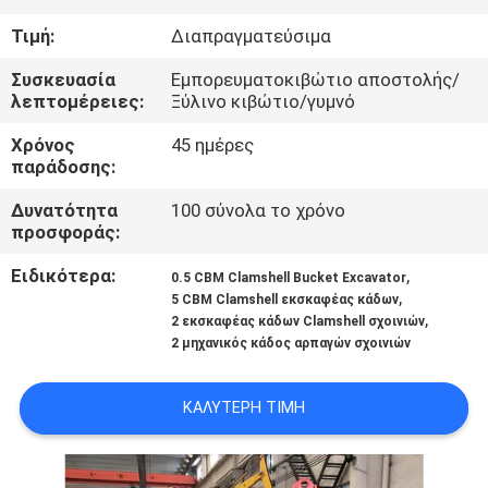
ΕΜΆΣ
Τιμή:
Διαπραγματεύσιμα
ΕΠΙΣΚΈΨΕΙΣ
Συσκευασία
Εμπορευματοκιβώτιο αποστολής/
λεπτομέρειες:
Ξύλινο κιβώτιο/γυμνό
ΣΤΟ
Χρόνος
45 ημέρες
ΕΡΓΟΣΤΆΣΙΟ
παράδοσης:
Δυνατότητα
100 σύνολα το χρόνο
ΈΛΕΓΧΟΣ
προσφοράς:
ΠΟΙΌΤΗΤΑΣ
Ειδικότερα:
,
0.5 CBM Clamshell Bucket Excavator
,
5 CBM Clamshell εκσκαφέας κάδων
,
2 εκσκαφέας κάδων Clamshell σχοινιών
ΕΙΔΉΣΕΙΣ
2 μηχανικός κάδος αρπαγών σχοινιών
ΥΠΟΘΈΣΕΙΣ
ΚΑΛΎΤΕΡΗ ΤΙΜΉ
CONTACT