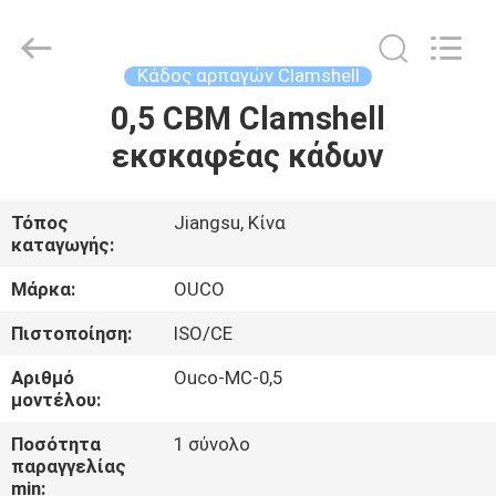
OUCO
INTERNATIONAL
GROUP
CO.,
LTD.
Κάδος αρπαγών Clamshell
All
Rights
0,5 CBM Clamshell
ΣΠΊΤΙ
Reserved.
εκσκαφέας κάδων
ΠΡΟΪΌΝΤΑ
Τόπος
Jiangsu, Κίνα
καταγωγής:
ΒΊΝΤΕΟ
Μάρκα:
OUCO
ΕΜΦΆΝΙΣΗ
Πιστοποίηση:
ISO/CE
VR
Αριθμό
Ouco-MC-0,5
μοντέλου:
ΣΧΕΤΙΚΆ
Ποσότητα
1 σύνολο
παραγγελίας
ΜΕ
min: