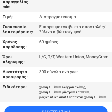
παραγγελίας
ΕΜΆΣ
min:
Τιμή:
Διαπραγματεύσιμα
ΕΠΙΣΚΈΨΕΙΣ
ΣΤΟ
Συσκευασία
Εμπορευματοκιβώτιο αποστολής/
λεπτομέρειες:
Ξύλινο κιβώτιο/γυμνό
ΕΡΓΟΣΤΆΣΙΟ
Χρόνος
60 ημέρες
παράδοσης:
ΈΛΕΓΧΟΣ
Όροι
L/C, T/T, Western Union, MoneyGram
ΠΟΙΌΤΗΤΑΣ
πληρωμής:
Δυνατότητα
300 σύνολα ανά yaer
ΕΙΔΉΣΕΙΣ
προσφοράς:
Ειδικότερα:
,
χοάνη λιμένων ελέγχου σκόνης
ΥΠΟΘΈΣΕΙΣ
,
χοάνη λιμένων φίλτρων τσαντών
μαζική υλική απαλλάσσοντας χοάνη λιμένων
CONTACT