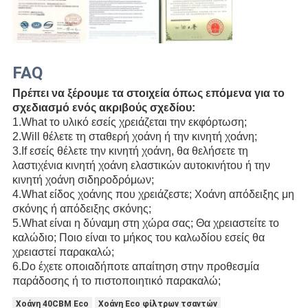
FAQ
Πρέπει να ξέρουμε τα στοιχεία όπως επόμενα για το
σχεδιασμό ενός ακριβούς σχεδίου:
1.What το υλικό εσείς χρειάζεται την εκφόρτωση;
2.Will θέλετε τη σταθερή χοάνη ή την κινητή χοάνη;
3.If εσείς θέλετε την κινητή χοάνη, θα θελήσετε τη
λαστιχένια κινητή χοάνη ελαστικών αυτοκινήτου ή την
κινητή χοάνη σιδηροδρόμων;
4.What είδος χοάνης που χρειάζεστε; Χοάνη απόδειξης μη
σκόνης ή απόδειξης σκόνης;
5.What είναι η δύναμη στη χώρα σας; Θα χρειαστείτε το
καλώδιο; Ποιο είναι το μήκος του καλωδίου εσείς θα
χρειαστεί παρακαλώ;
6.Do έχετε οποιαδήποτε απαίτηση στην προθεσμία
παράδοσης ή το πιστοποιητικό παρακαλώ;
Χοάνη 40CBM Eco
Χοάνη Eco φίλτρων τσαντών