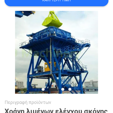
ΚΑΛΎΤΕΡΗ ΤΙΜΉ
US
SITEMAP
ΠΟΛΙΤΙΚΉ
ΑΠΟΡΡΉΤΟΥ
Περιγραφή προϊόντων
Χοάνη λιμένων ελέγχου σκόνης