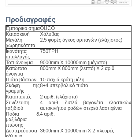
Προδιαγραφές
Εμπορικό σήμα
OUCO
Κατασκευή
Χάλυβας
Μεγάλη
2,5 φορές όγκος αρπαγών (ελάχιστος)
χωρητικότητα
Ικανότητα
750TPH
απαλλαγής
Τοπ άνοιγμα
9000mm X 10000mm (μέγιστο)
Κατώτατο
800mm X 800mm (λεπτό) Χ 2 αριθ.
άνοιγμα
Πιάτο βάσεων
10 παχιά κράτη μέλη
Σκάφη της
8+4 υπερβολικό πιάτο
γραμμής
Καταπακτές
2 αριθ. (ελάχιστα)
Συνέλευση
4 αριθ. διπλά βαγονέτα ελαστικών
ταξιδιού
αυτοκινήτου ροδών στερεά λαστιχένια
Πόδια &
4 αριθ.
μαξιλάρια
πτώσης
Δευτερεύουσα
3600mm X 10000mm X 2 πλευρές
κάλυψη