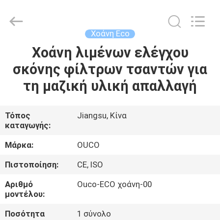
OUCO
INTERNATIONAL
GROUP
CO.,
LTD.
Χοάνη Eco
All
Rights
Χοάνη λιμένων ελέγχου
ΣΠΊΤΙ
Reserved.
σκόνης φίλτρων τσαντών για
ΠΡΟΪΌΝΤΑ
τη μαζική υλική απαλλαγή
ΒΊΝΤΕΟ
Τόπος
Jiangsu, Κίνα
καταγωγής:
ΕΜΦΆΝΙΣΗ
Μάρκα:
OUCO
VR
Πιστοποίηση:
CE, ISO
Αριθμό
Ouco-ECO χοάνη-00
ΣΧΕΤΙΚΆ
μοντέλου:
ΜΕ
Ποσότητα
1 σύνολο