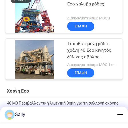
Eco χάλυβα ρόδες
Διαπραγματεύσιμα MOQ:1
ΕΠΑΦΉ
Τοποθετημένη ρόδα
χοάνη 40 Eco κινητός
ξύλινος σβόλος
μετρητών κύβων
Διαπραγματεύσιμα MOQ:1 σύνολο
ΕΠΑΦΉ
Χοάνη Eco
40 M3 Περιβαλλοντική λιμενική θήκη για τη συλλογή σκόνης
σιτηρών
Sally
Κινητός κυκλώνων φίλτρων Eco λιμένας 750TPH απόδειξης
σκόνης χοανών μαζικός υλικός