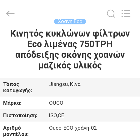
OUCO
INTERNATIONAL
GROUP
CO.,
LTD.
Χοάνη Eco
All
Rights
Κινητός κυκλώνων φίλτρων
ΣΠΊΤΙ
Reserved.
Eco λιμένας 750TPH
ΠΡΟΪΌΝΤΑ
απόδειξης σκόνης χοανών
μαζικός υλικός
ΒΊΝΤΕΟ
Τόπος
Jiangsu, Κίνα
καταγωγής:
ΕΜΦΆΝΙΣΗ
VR
Μάρκα:
OUCO
Πιστοποίηση:
ISO,CE
ΣΧΕΤΙΚΆ
Αριθμό
Ouco-ECO χοάνη-02
ΜΕ
μοντέλου: