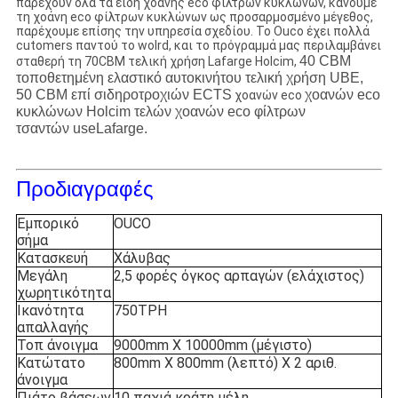
παρέχουν όλα τα είδη χοάνης eco φίλτρων κυκλώνων, κάνουμε
τη
χοάνη eco φίλτρων κυκλώνων ως προσαρμοσμένο μέγεθος,
παρέχουμε επίσης την υπηρεσία σχεδίου. Το Ouco έχει πολλά
cutomers παντού το wolrd, και το πρόγραμμά μας περιλαμβάνει
40 CBM
σταθερή τη 70CBM τελική χρήση Lafarge Holcim,
τοποθετημένη ελαστικό αυτοκινήτου τελική χρήση UBE,
50 CBM επί σιδηροτροχιών ECTS
χοανών eco
χοανών eco
κυκλώνων Holcim τελών χοανών eco φίλτρων
τσαντών useLafarge.
Προδιαγραφές
Εμπορικό
OUCO
σήμα
Κατασκευή
Χάλυβας
Μεγάλη
2,5 φορές όγκος αρπαγών (ελάχιστος)
χωρητικότητα
Ικανότητα
750TPH
απαλλαγής
Τοπ άνοιγμα
9000mm X 10000mm (μέγιστο)
Κατώτατο
800mm X 800mm (λεπτό) Χ 2 αριθ.
άνοιγμα
Πιάτο βάσεων
10 παχιά κράτη μέλη