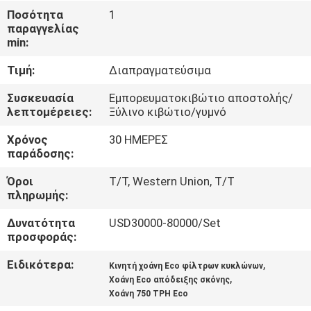
ΕΜΆΣ
Ποσότητα
1
παραγγελίας
min:
ΕΠΙΣΚΈΨΕΙΣ
Τιμή:
Διαπραγματεύσιμα
ΣΤΟ
ΕΡΓΟΣΤΆΣΙΟ
Συσκευασία
Εμπορευματοκιβώτιο αποστολής/
λεπτομέρειες:
Ξύλινο κιβώτιο/γυμνό
Χρόνος
30 ΗΜΕΡΕΣ
ΈΛΕΓΧΟΣ
παράδοσης:
ΠΟΙΌΤΗΤΑΣ
Όροι
T/T, Western Union, T/T
πληρωμής:
ΕΙΔΉΣΕΙΣ
Δυνατότητα
USD30000-80000/Set
προσφοράς:
ΥΠΟΘΈΣΕΙΣ
Ειδικότερα:
,
Κινητή χοάνη Eco φίλτρων κυκλώνων
,
Χοάνη Eco απόδειξης σκόνης
Χοάνη 750 TPH Eco
CONTACT