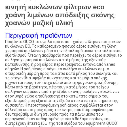
κινητή κυκλώνων φίλτρων eco
χοάνη λιμένων απόδειξης σκόνης
χοανών μαζική υλική
Περιγραφή προϊόντων
Προϊόντα OUCO το υψηλό πρότυπο - χοάνη φίλτρων ποιοτικών
κυκλώνων EO. Το καθαρισμένο φυσικό αέριο εισάγει τη ζώνη
χωρισμού κυκλώνων μέσα στον εξοπλισμό μέσω του κολπίσκου
εξοπλισμού. Όταν η ακαθαρσία που περιέχει το αέριο εισάγει το
σωλήνα χωρισμού κυκλώνων κατά μήκος της αξονικής
κατεύθυνσης, η ροή αέρος περιστρέφεται έντονα από vanes
οδηγών. Η ροή αέρος εισάγει το σωλήνα κυκλώνων σε μια
σπειροειδή μορφή προς τα κάτω κατά μήκος του σωλήνα, και
τα σταγονίδια υψηλής πυκνότητας και τα μόρια σκόνης
ρίχνονται προς τον τοίχο κάτω από τη φυγοκεντρική δύναμη.
Κάτω από τη βαρύτητα, πέφτουν κατά μήκος του τοίχου
σωλήνων και ρέουν από την έξοδο σκόνης σωλήνων κυκλώνων
στον υγρό χώρο αποθήκευσης στο κατώτατο σημείο του
εξοπλισμού, ροή έξω από την έξοδο στο κατώτατο σημείο της
συσκευής. Η περιστρεφόμενη ροή αέρος συμβάλλεται στον
κύλινδρο και οι ροές προς το κέντρο, που διαμορφώνει μια
δευτεροβάθμια δίνη ότι ροές πρός τα πάνω μέσω του
αεραγωγού στον καθαρισμένο φυσικό θάλαμο αερίων, και
διατρέχουν έπειτα έξω της τοπ εξόδου του equipment.OUCO