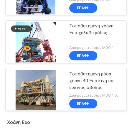
ΕΠΑΦΉ
Τοποθετημένη χοάνη
Eco χάλυβα ρόδες
Διαπραγματεύσιμα MOQ:1
ΕΠΑΦΉ
Τοποθετημένη ρόδα
χοάνη 40 Eco κινητός
ξύλινος σβόλος
μετρητών κύβων
Διαπραγματεύσιμα MOQ:1 σύνολο
ΕΠΑΦΉ
Χοάνη Eco