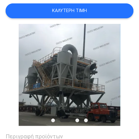
US
ΚΑΛΎΤΕΡΗ ΤΙΜΉ
SITEMAP
ΠΟΛΙΤΙΚΉ
ΑΠΟΡΡΉΤΟΥ
Περιγραφή προϊόντων