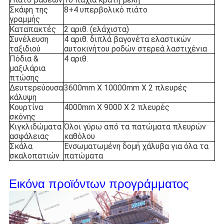
Σκάφη της
8+4 υπερβολικό πιάτο
γραμμής
Καταπακτές
2 αριθ. (ελάχιστα)
Συνέλευση
4 αριθ. διπλά βαγονέτα ελαστικών
ταξιδιού
αυτοκινήτου ροδών στερεά λαστιχένια
Πόδια &
4 αριθ.
μαξιλάρια
πτώσης
Δευτερεύουσα
3600mm X 10000mm X 2 πλευρές
κάλυψη
Κουρτίνα
4000mm X 9000 X 2 πλευρές
σκόνης
Κιγκλιδώματα
Όλοι γύρω από τα πατώματα πλευρών
ασφάλειας
καθόλου
Σκάλα
Ενσωματωμένη δομή χάλυβα για όλα τα
σκαλοπατιών
πατώματα
Εικόνα προϊόντων προγράμματος