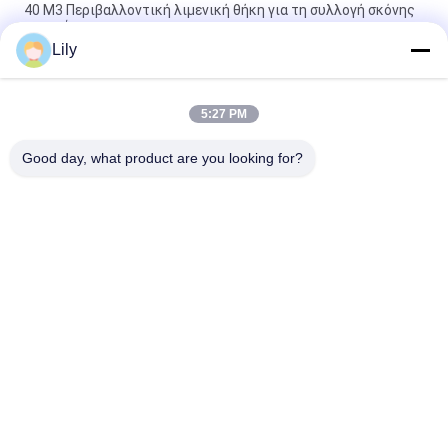
40 M3 Περιβαλλοντική λιμενική θήκη για τη συλλογή σκόνης
σιτηρών
Lily
Κινητός κυκλώνων φίλτρων Eco λιμένας 750TPH απόδειξης
σκόνης χοανών μαζικός υλικός
5:27 PM
Κινητή τσαντών φίλτρων Eco χοάνη 10 λιμένων απόδειξης
σκόνης χοανών μαζική υλική παχιά κράτη μέλη
Good day, what product are you looking for?
Λαϊκή κατηγορία
Όλα
Κάδος Αρπαγών 
Μηχανικός Κάδος 
Γερανών
Αρπαγών
Κάδος Αρπαγών 
Υδραυλικός Κάδος 
Clamshell
Αρπαγών
Ασύρματη Αρπαγή 
Θαλάσσιοι Γερανοί
Τηλεχειρισμού
Παράκτιος Γερανός 
Γερανοί 