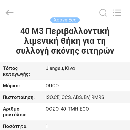
OUCO
INTERNATIONAL
GROUP
CO.,
LTD.
Χοάνη Eco
All
Rights
40 M3 Περιβαλλοντική
ΣΠΊΤΙ
Reserved.
λιμενική θήκη για τη
ΠΡΟΪΌΝΤΑ
συλλογή σκόνης σιτηρών
ΒΊΝΤΕΟ
Τόπος
Jiangsu, Κίνα
καταγωγής:
ΕΜΦΆΝΙΣΗ
Μάρκα:
OUCO
VR
Πιστοποίηση:
ISO,CE, CCS, ABS, BV, RMRS
Αριθμό
ΟΟΣΟ-40-TMH-ECO
ΣΧΕΤΙΚΆ
μοντέλου:
ΜΕ
Ποσότητα
1