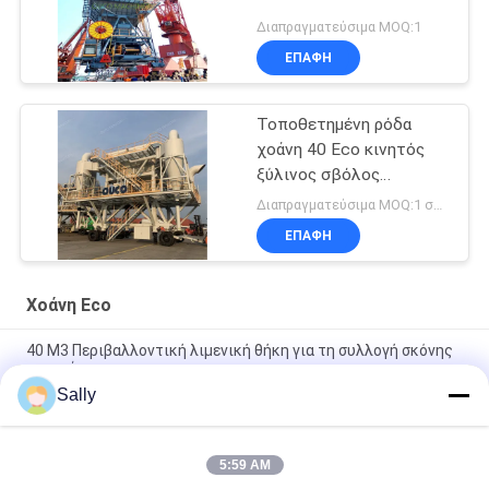
Διαπραγματεύσιμα MOQ:1
ΕΠΑΦΉ
Τοποθετημένη ρόδα
χοάνη 40 Eco κινητός
ξύλινος σβόλος
μετρητών κύβων
Διαπραγματεύσιμα MOQ:1 σύνολο
ΕΠΑΦΉ
Χοάνη Eco
40 M3 Περιβαλλοντική λιμενική θήκη για τη συλλογή σκόνης
σιτηρών
Sally
Κινητός κυκλώνων φίλτρων Eco λιμένας 750TPH απόδειξης
σκόνης χοανών μαζικός υλικός
5:59 AM
Κινητή τσαντών φίλτρων Eco χοάνη 10 λιμένων απόδειξης