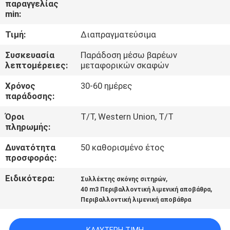
παραγγελίας
ΕΜΆΣ
min:
Τιμή:
Διαπραγματεύσιμα
ΕΠΙΣΚΈΨΕΙΣ
ΣΤΟ
Συσκευασία
Παράδοση μέσω βαρέων
λεπτομέρειες:
μεταφορικών σκαφών
ΕΡΓΟΣΤΆΣΙΟ
Χρόνος
30-60 ημέρες
παράδοσης:
ΈΛΕΓΧΟΣ
Όροι
T/T, Western Union, T/T
ΠΟΙΌΤΗΤΑΣ
πληρωμής:
Δυνατότητα
50 καθορισμένο έτος
ΕΙΔΉΣΕΙΣ
προσφοράς:
Ειδικότερα:
,
Συλλέκτης σκόνης σιτηρών
ΥΠΟΘΈΣΕΙΣ
,
40 m3 Περιβαλλοντική λιμενική αποβάθρα
Περιβαλλοντική λιμενική αποβάθρα
CONTACT