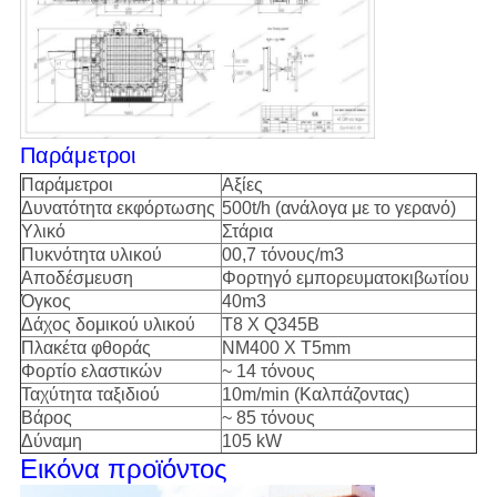
Παράμετροι
Παράμετροι
Αξίες
Δυνατότητα εκφόρτωσης
500t/h (ανάλογα με το γερανό)
Υλικό
Στάρια
Πυκνότητα υλικού
00,7 τόνους/m3
Αποδέσμευση
Φορτηγό εμπορευματοκιβωτίου
Όγκος
40m3
Δάχος δομικού υλικού
Τ8 X Q345B
Πλακέτα φθοράς
NM400 X T5mm
Φορτίο ελαστικών
~ 14 τόνους
Ταχύτητα ταξιδιού
10m/min (Καλπάζοντας)
Βάρος
~ 85 τόνους
Δύναμη
105 kW
Εικόνα προϊόντος