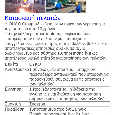
Κατασκευή πελατών
Η OUCO Group ειδικεύεται στον τομέα των γερανού για
περισσότερα από 10 χρόνια.
Για την καλύτερη προστασία της ασφάλειας των
εμπορευμάτων των πελατών μας, παρέχουμε
επαγγελματικές, φιλικές προς το περιβάλλον, βολικές και
αποτελεσματικές υπηρεσίες συσκευασίας.Το
ολοκληρωμένο μας σύστημα εξυπηρέτησης έχει ως
αποτέλεσμα υψηλό επίπεδο ικανοποίησης των πελατών.
Ετικέτα
ΟΥΚΟ
Ανταλλακτικά
1 σύνολο (Εάν απαιτείται, υπάρχουν
περισσότερα ανταλλακτικά που μπορούν να
παρασχεθούν σύμφωνα με τις απαιτήσεις
των πελατών)
Εγγύηση
1 έτος (εάν απαιτείται, η διάρκεια της
εγγύησης είναι διαθέσιμη για παράταση
σύμφωνα με τις απαιτήσεις των πελατών)
Συσκευή
Συσκευή
Παράδοση
Τυποποιημένο προϊόν: 1 μήνας
Προϊόν προσαρμοσμένο: 2 μήνες