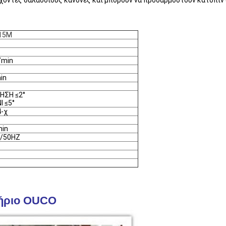
χοντες θαλάσσιους κανόνες και μπορούν να προσαρμοστούν κατόπιν
15M
/min
in
ΗΣΗ ≤2°
 ≤5°
4-χ
min
/50HZ
τήριο OUCO