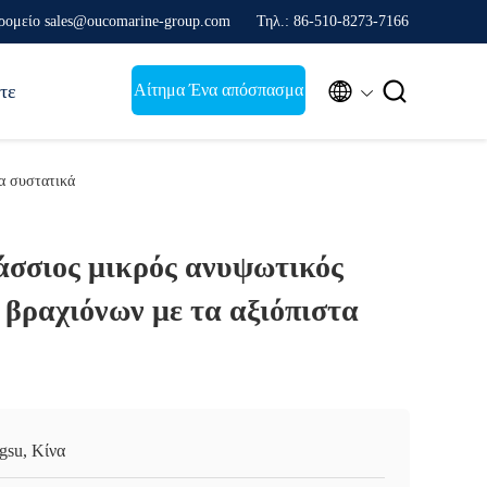
ρομείο sales@oucomarine-group.com
Τηλ.: 86-510-8273-7166


Αίτημα Ένα απόσπασμα
τε
α συστατικά
άσσιος μικρός ανυψωτικός
 βραχιόνων με τα αξιόπιστα
ngsu, Κίνα