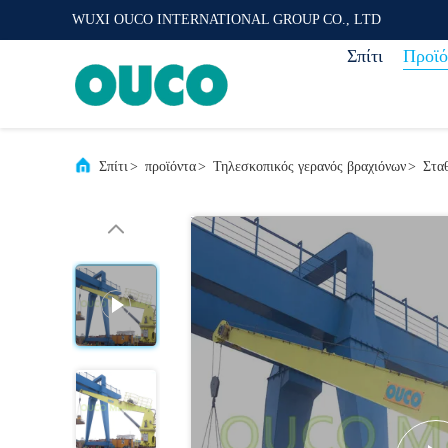
WUXI OUCO INTERNATIONAL GROUP CO., LTD
Σπίτι
Προϊό
Σπίτι
>
προϊόντα
>
Τηλεσκοπικός γερανός βραχιόνων
>
Στα