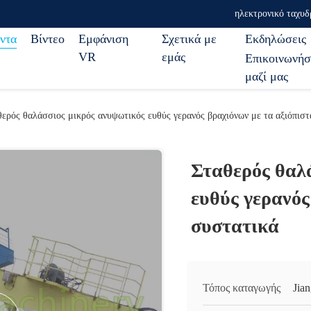
ηλεκτρονικό ταχυδ
ντα
Βίντεο
Εμφάνιση
Σχετικά με
Εκδηλώσεις
VR
εμάς
Επικοινωνήσ
μαζί μας
θερός θαλάσσιος μικρός ανυψωτικός ευθύς γερανός βραχιόνων με τα αξιόπιστ
Σταθερός θαλ
ευθύς γερανός
συστατικά
Τόπος καταγωγής
Jia