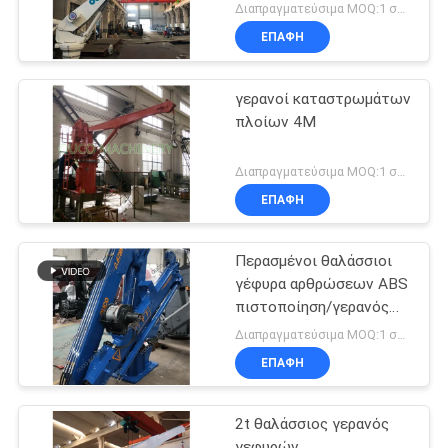
Διαπραγματεύσιμα MOQ:1 σύνολο
ΕΠΑΦΉ
γερανοί καταστρωμάτων
πλοίων 4M
Διαπραγματεύσιμα MOQ:1 σύνολο
ΕΠΑΦΉ
Περασμένοι θαλάσσιοι
γέφυρα αρθρώσεων ABS
πιστοποίηση/γερανός
βραχιόνων
Διαπραγματεύσιμα MOQ:1 σύνολο
καταστρώματος
ΕΠΑΦΉ
2t θαλάσσιος γερανός
γεφυρών