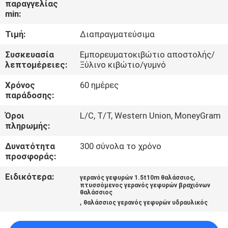
παραγγελίας
ΕΜΆΣ
min:
Τιμή:
Διαπραγματεύσιμα
ΕΠΙΣΚΈΨΕΙΣ
ΣΤΟ
Συσκευασία
Εμπορευματοκιβώτιο αποστολής/
λεπτομέρειες:
Ξύλινο κιβώτιο/γυμνό
ΕΡΓΟΣΤΆΣΙΟ
Χρόνος
60 ημέρες
παράδοσης:
ΈΛΕΓΧΟΣ
Όροι
L/C, T/T, Western Union, MoneyGram
ΠΟΙΌΤΗΤΑΣ
πληρωμής:
Δυνατότητα
300 σύνολα το χρόνο
ΕΙΔΉΣΕΙΣ
προσφοράς:
Ειδικότερα:
,
γερανός γεφυρών 1.5t10m θαλάσσιος
ΥΠΟΘΈΣΕΙΣ
πτυσσόμενος γερανός γεφυρών βραχιόνων
θαλάσσιος
,
θαλάσσιος γερανός γεφυρών υδραυλικός
CONTACT