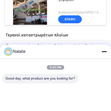
Διαπραγματεύσιμα MOQ:1 σύνολο
ΕΠΑΦΉ
Γερανοί καταστρωμάτων πλοίων
Προηγμένο σκάφος διάσωσης θαλάσσιων πλοίων Davit
System A Frame
Natalie
Σύστημα διάσωσης με ένα χέρι για σωσίβιες και σωσίβιες
λέμβους
9:25 PM
14 KN Υδραυλικός μονόχειρας τροχός για διάσωση
Good day, what product are you looking for?
Λαϊκή κατηγορία
Όλα
Κάδος Αρπαγών 
Μηχανικός Κάδος 
Γερανών
Αρπαγών