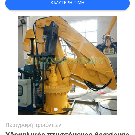
ΚΑΛΎΤΕΡΗ ΤΙΜΉ
US
SITEMAP
ΠΟΛΙΤΙΚΉ
ΑΠΟΡΡΉΤΟΥ
Περιγραφή προϊόντων