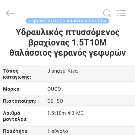
OUCO
INTERNATIONAL
GROUP
CO.,
LTD.
Γερανοί καταστρωμάτων πλοίων
All
Rights
Υδραυλικός πτυσσόμενος
ΣΠΊΤΙ
Reserved.
βραχίονας 1.5T10M
ΠΡΟΪΌΝΤΑ
θαλάσσιος γερανός γεφυρών
ΒΊΝΤΕΟ
Τόπος
Jiangsu, Κίνα
καταγωγής:
ΕΜΦΆΝΙΣΗ
Μάρκα:
OUCO
VR
Πιστοποίηση:
CE, ISO
Αριθμό
1.5t10m-ΦΒ-MC
ΣΧΕΤΙΚΆ
μοντέλου:
ΜΕ
Ποσότητα
1 σύνολο