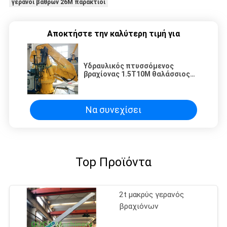
γερανοί βάθρων 26M παράκτιοι
Αποκτήστε την καλύτερη τιμή για
Υδραυλικός πτυσσόμενος
βραχίονας 1.5T10M θαλάσσιος
γερανός γεφυρών
Να συνεχίσει
Top Προϊόντα
2t μακρύς γερανός
βραχιόνων