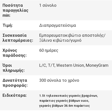
ΕΜΆΣ
Ποσότητα
1 σύνολο
παραγγελίας
min:
ΕΠΙΣΚΈΨΕΙΣ
Τιμή:
Διαπραγματεύσιμα
ΣΤΟ
ΕΡΓΟΣΤΆΣΙΟ
Συσκευασία
Εμπορευματοκιβώτιο αποστολής/
λεπτομέρειες:
Ξύλινο κιβώτιο/γυμνό
Χρόνος
60 ημέρες
ΈΛΕΓΧΟΣ
παράδοσης:
ΠΟΙΌΤΗΤΑΣ
Όροι
L/C, T/T, Western Union, MoneyGram
πληρωμής:
ΕΙΔΉΣΕΙΣ
Δυνατότητα
300 σύνολα το χρόνο
προσφοράς:
ΥΠΟΘΈΣΕΙΣ
Ειδικότερα:
,
1.5t τηλεσκοπικός γερανός βραχιόνων
,
παράκτιος γερανός βάθρων ouco
γερανός βάθρων 36.6m παράκτιος
CONTACT