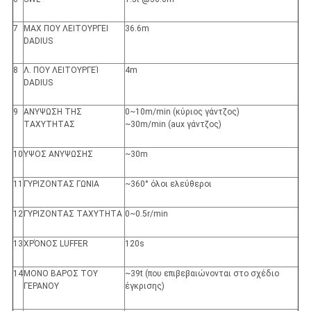
7
MAX ΠΟΥ ΛΕΙΤΟΥΡΓΕΙ
36.6m
DADIUS
8
Λ. ΠΟΥ ΛΕΙΤΟΥΡΓΕΊ
4m
DADIUS
9
ΑΝΥΨΩΣΗ ΤΗΣ
0~10m/min (κύριος γάντζος)
ΤΑΧΥΤΗΤΑΣ
~30m/min (aux γάντζος)
10
ΥΨΟΣ ΑΝΥΨΩΣΗΣ
~30m
11
ΓΥΡΙΖΟΝΤΑΣ ΓΩΝΙΑ
~360° όλοι ελεύθεροι
12
ΓΥΡΙΖΟΝΤΑΣ ΤΑΧΥΤΗΤΑ
0~0.5r/min
13
ΧΡΌΝΟΣ LUFFER
120s
14
ΜΟΝΟ ΒΑΡΟΣ ΤΟΥ
~39t (που επιβεβαιώνονται στο σχέδιο
ΓΕΡΑΝΟΥ
έγκρισης)