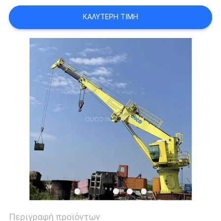
US
ΚΑΛΎΤΕΡΗ ΤΙΜΉ
SITEMAP
ΠΟΛΙΤΙΚΉ
ΑΠΟΡΡΉΤΟΥ
Περιγραφή προϊόντων