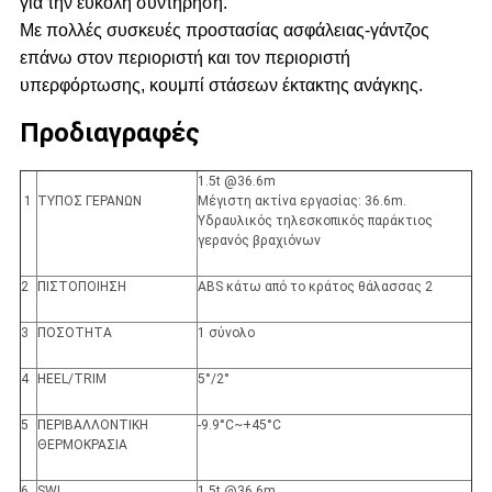
για την εύκολη συντήρηση.
Με πολλές συσκευές προστασίας ασφάλειας-γάντζος
επάνω στον περιοριστή και τον περιοριστή
υπερφόρτωσης, κουμπί στάσεων έκτακτης ανάγκης.
Προδιαγραφές
1.5t @36.6m
1
ΤΥΠΟΣ ΓΕΡΑΝΩΝ
Μέγιστη ακτίνα εργασίας: 36.6m.
Υδραυλικός τηλεσκοπικός παράκτιος
γερανός βραχιόνων
2
ΠΙΣΤΟΠΟΙΗΣΗ
ABS κάτω από το κράτος θάλασσας 2
3
ΠΟΣΟΤΗΤΑ
1 σύνολο
4
HEEL/TRIM
5°/2°
5
ΠΕΡΙΒΑΛΛΟΝΤΙΚΗ
-9.9°C~+45°C
ΘΕΡΜΟΚΡΑΣΙΑ
6
SWL
1.5t @36.6m