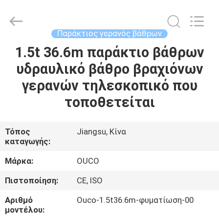
OUCO
INTERNATIONAL
GROUP
CO.,
LTD.
Παράκτιος γερανός βάθρων
All
Rights
1.5t 36.6m παράκτιο βάθρων
ΣΠΊΤΙ
Reserved.
υδραυλικό βάθρο βραχιόνων
ΠΡΟΪΌΝΤΑ
γερανών τηλεσκοπικό που
τοποθετείται
ΒΊΝΤΕΟ
Τόπος
Jiangsu, Κίνα
καταγωγής:
ΕΜΦΆΝΙΣΗ
VR
Μάρκα:
OUCO
Πιστοποίηση:
CE, ISO
ΣΧΕΤΙΚΆ
Αριθμό
Ouco-1.5t36.6m-φυματίωση-00
ΜΕ
μοντέλου: