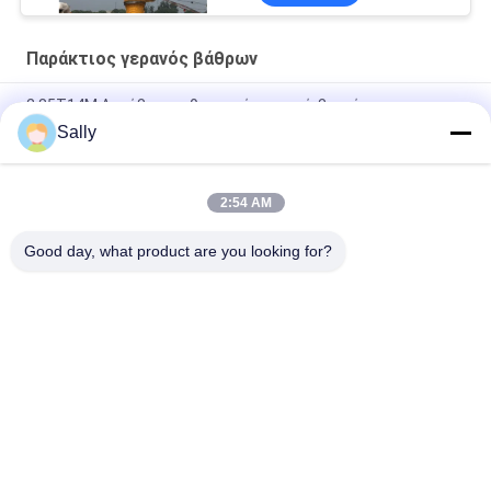
Παράκτιος γερανός βάθρων
2.85T14M Ακτόβιος αρθρωτικός γερανό-βουνό
Sally
9 τόνων 16,3 μ. Κρέα πλοίου για αποτελεσματική μεταφορά
φορτίου
2:54 AM
Το διάστημα σώζει τον πτυσσόμενο τηλεσκοπικό παράκτιο
βραχίονα 0.6t 8m αρθρώσεων γερανών βάθρων
Good day, what product are you looking for?
Λαϊκή κατηγορία
Όλα
Κάδος Αρπαγών 
Μηχανικός Κάδος 
Γερανών
Αρπαγών
Κάδος Αρπαγών 
Υδραυλικός Κάδος 
Clamshell
Αρπαγών
Ασύρματη Αρπαγή 