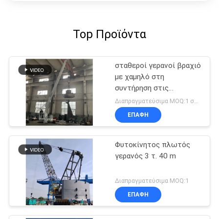
Top Προϊόντα
σταθεροί γερανοί βραχιόνων
με χαμηλό στη
συντήρηση στις
παράκτιες πλατφόρμες αέρα
Διαπραγματεύσιμα MOQ:1 σύνολο
ΕΠΑΦΉ
Φυτοκίνητος πλωτός
γερανός 3 τ. 40 m
Διαπραγματεύσιμα MOQ:1
ΕΠΑΦΉ