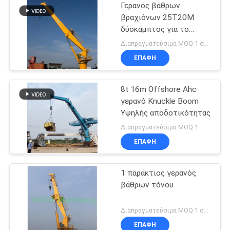
Γερανός βάθρων
βραχιόνων 25T20M
δύσκαμπτος για το
πλοίο στο κατάστρωμα
Διαπραγματεύσιμα MOQ:1 σύνολο
ή τα παράκτια αγαθά
ΕΠΑΦΉ
cargos
8t 16m Offshore Ahc
γερανό Knuckle Boom
Υψηλής αποδοτικότητας
Διαπραγματεύσιμα MOQ:1
ΕΠΑΦΉ
1 παράκτιος γερανός
βάθρων τόνου
Διαπραγματεύσιμα MOQ:1 σύνολο
ΕΠΑΦΉ