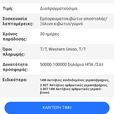
ΕΜΆΣ
Τιμή:
Διαπραγματεύσιμα
ΕΠΙΣΚΈΨΕΙΣ
Συσκευασία
Εμπορευματοκιβώτιο αποστολής/
λεπτομέρειες:
Ξύλινο κιβώτιο/γυμνό
ΣΤΟ
Χρόνος
30 ημέρες
ΕΡΓΟΣΤΆΣΙΟ
παράδοσης:
Όροι
T/T, Western Union, T/T
ΈΛΕΓΧΟΣ
πληρωμής:
ΠΟΙΌΤΗΤΑΣ
Δυνατότητα
50000-100000 δολάρια ΗΠΑ /Σάτ
προσφοράς:
ΕΙΔΉΣΕΙΣ
Ειδικότερα:
,
14M Ακτόβιος συνδεδεμένος γερανόβραχνος
,
2.85Τ Ακτόβιος αρθρωτικός γερανόβραχνος
2.85T14M Ακτόβιος αρθρωτικός γερανό-
ΥΠΟΘΈΣΕΙΣ
βουνό
ΚΑΛΎΤΕΡΗ ΤΙΜΉ
CONTACT