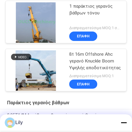
1 παράκτιος γερανός
βάθρων τόνου
Διαπραγματεύσιμα MOQ:1 σύνολο
ΕΠΑΦΉ
8t 16m Offshore Ahc
γερανό Knuckle Boom
Υψηλής αποδοτικότητας
Διαπραγματεύσιμα MOQ:1
ΕΠΑΦΉ
Παράκτιος γερανός βάθρων
2.85T14M Ακτόβιος αρθρωτικός γερανό-βουνό
Lily
9 τόνων 16,3 μ. Κρέα πλοίου για αποτελεσματική μεταφορά