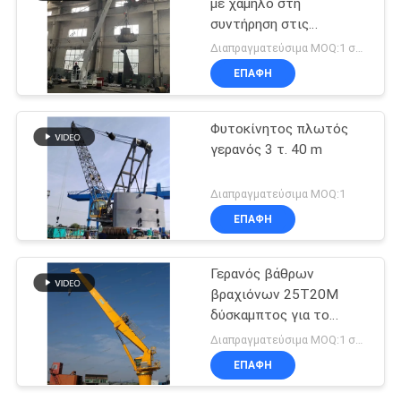
με χαμηλό στη
συντήρηση στις
παράκτιες πλατφόρμες αέρα
Διαπραγματεύσιμα MOQ:1 σύνολο
ΕΠΑΦΉ
Φυτοκίνητος πλωτός
γερανός 3 τ. 40 m
Διαπραγματεύσιμα MOQ:1
ΕΠΑΦΉ
Γερανός βάθρων
βραχιόνων 25T20M
δύσκαμπτος για το
πλοίο στο κατάστρωμα
Διαπραγματεύσιμα MOQ:1 σύνολο
ή τα παράκτια αγαθά
ΕΠΑΦΉ
cargos