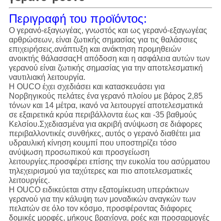
Περιγραφή του προϊόντος:
Ο γερανό-εξαγωγέας, γνωστός και ως γερανό-εξαγωγέας
αρθρώσεων, είναι ζωτικής σημασίας για τις θαλάσσιες
επιχειρήσεις.ανάπτυξη και ανάκτηση προμηθειών
ανοικτής θάλασσαςΗ απόδοση και η ασφάλεια αυτών των
γερανού είναι ζωτικής σημασίας για την αποτελεσματική
ναυτιλιακή λειτουργία.
Η OUCO έχει σχεδιάσει και κατασκευάσει για
Νορβηγικούς πελάτες ένα γερανό πλοίου με βάρος 2,85
τόνων και 14 μέτρα, ικανό να λειτουργεί αποτελεσματικά
σε εξαιρετικά κρύα περιβάλλοντα έως και -35 βαθμούς
Κελσίου.Σχεδιασμένα για ακριβή ανύψωση σε διάφορες
περιβαλλοντικές συνθήκες, αυτός ο γερανό διαθέτει μια
υδραυλική κίνηση κουμπί που υποστηρίζει τόσο
ανύψωση προσωπικού και προσγείωση
λειτουργίες.προσφέρει επίσης την ευκολία του ασύρματου
τηλεχειρισμού για ταχύτερες και πιο αποτελεσματικές
λειτουργίες.
Η OUCO ειδικεύεται στην εξατομίκευση υπεράκτιων
γερανού για την κάλυψη των μοναδικών αναγκών των
πελατών σε όλο τον κόσμο, προσφέροντας διάφορες
δομικές μορφές, μήκους βραχίονα, ροές και προσαρμογές