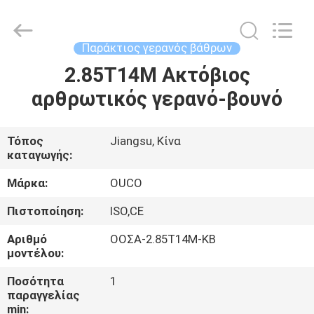
OUCO
INTERNATIONAL
GROUP
CO.,
LTD.
Παράκτιος γερανός βάθρων
All
Rights
2.85T14M Ακτόβιος
ΣΠΊΤΙ
Reserved.
αρθρωτικός γερανό-βουνό
ΠΡΟΪΌΝΤΑ
Τόπος
Jiangsu, Κίνα
καταγωγής:
ΒΊΝΤΕΟ
Μάρκα:
OUCO
ΕΜΦΆΝΙΣΗ
Πιστοποίηση:
ISO,CE
VR
Αριθμό
ΟΟΣΑ-2.85Τ14Μ-KB
μοντέλου:
ΣΧΕΤΙΚΆ
Ποσότητα
1
παραγγελίας
ΜΕ
min: