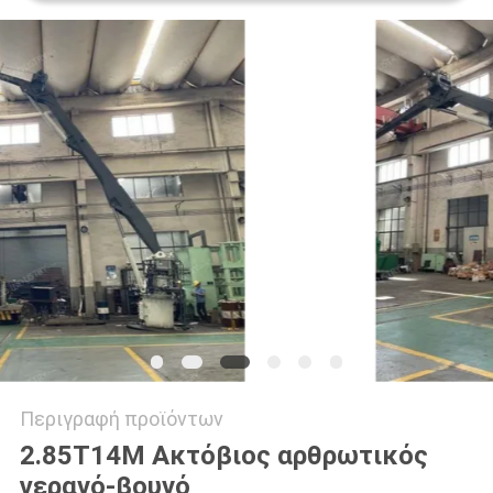
US
SITEMAP
ΠΟΛΙΤΙΚΉ
ΑΠΟΡΡΉΤΟΥ
Περιγραφή προϊόντων
2.85T14M Ακτόβιος αρθρωτικός
γερανό-βουνό