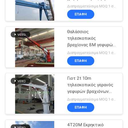
US
γεφυρών σκαφών
Διαπραγματεύσιμα MOQ:1 σύνολο
θαλάσσιος
ΕΠΑΦΉ
SITEMAP
Θαλάσσιος
τηλεσκοπικός
ΠΟΛΙΤΙΚΉ
βραχίονας 8M γεφυρών
ΑΠΟΡΡΉΤΟΥ
παράκτιος γερανός
Διαπραγματεύσιμα MOQ:1 σύνολο
βάθρων
ΕΠΑΦΉ
Γιοτ 2t 10m
τηλεσκοπικός γερανός
γεφυρών βραχιόνων
υδραυλικός
Διαπραγματεύσιμα MOQ:1 σύνολο
ΕΠΑΦΉ
4T20M Εκρηκτικό