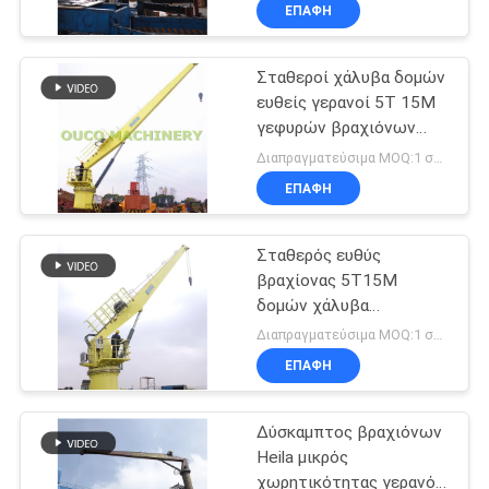
ΕΜΆΣ
ΕΠΑΦΉ
Σταθεροί χάλυβα δομών
ΕΠΙΣΚΈΨΕΙΣ
ευθείς γερανοί 5T 15M
ΣΤΟ
γεφυρών βραχιόνων
ΕΡΓΟΣΤΆΣΙΟ
θαλάσσιοι
Διαπραγματεύσιμα MOQ:1 σύνολο
ΕΠΑΦΉ
ΈΛΕΓΧΟΣ
Σταθερός ευθύς
ΠΟΙΌΤΗΤΑΣ
βραχίονας 5T15M
δομών χάλυβα
ΕΙΔΉΣΕΙΣ
θαλάσσιοι γερανοί
Διαπραγματεύσιμα MOQ:1 σύνολο
γεφυρών
ΕΠΑΦΉ
ΥΠΟΘΈΣΕΙΣ
Δύσκαμπτος βραχιόνων
Heila μικρός
CONTACT
χωρητικότητας γερανός