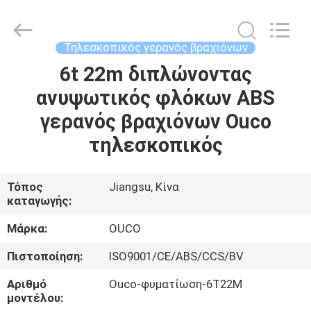
OUCO
INTERNATIONAL
GROUP
CO.,
LTD.
Τηλεσκοπικός γερανός βραχιόνων
All
Rights
6t 22m διπλώνοντας
ΣΠΊΤΙ
Reserved.
ανυψωτικός φλόκων ABS
ΠΡΟΪΌΝΤΑ
γερανός βραχιόνων Ouco
τηλεσκοπικός
ΒΊΝΤΕΟ
Τόπος
Jiangsu, Κίνα
καταγωγής:
ΕΜΦΆΝΙΣΗ
VR
Μάρκα:
OUCO
Πιστοποίηση:
ISO9001/CE/ABS/CCS/BV
ΣΧΕΤΙΚΆ
Αριθμό
Ouco-φυματίωση-6T22M
ΜΕ
μοντέλου: