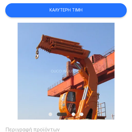
US
ΚΑΛΎΤΕΡΗ ΤΙΜΉ
SITEMAP
ΠΟΛΙΤΙΚΉ
ΑΠΟΡΡΉΤΟΥ
Περιγραφή προϊόντων