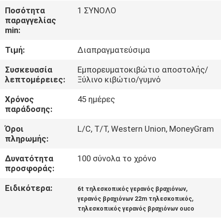
ΕΜΆΣ
Ποσότητα
1 ΣΥΝΟΛΟ
παραγγελίας
min:
ΕΠΙΣΚΈΨΕΙΣ
Τιμή:
Διαπραγματεύσιμα
ΣΤΟ
ΕΡΓΟΣΤΆΣΙΟ
Συσκευασία
Εμπορευματοκιβώτιο αποστολής/
λεπτομέρειες:
Ξύλινο κιβώτιο/γυμνό
Χρόνος
45 ημέρες
ΈΛΕΓΧΟΣ
παράδοσης:
ΠΟΙΌΤΗΤΑΣ
Όροι
L/C, T/T, Western Union, MoneyGram
πληρωμής:
ΕΙΔΉΣΕΙΣ
Δυνατότητα
100 σύνολα το χρόνο
προσφοράς:
ΥΠΟΘΈΣΕΙΣ
Ειδικότερα:
,
6t τηλεσκοπικός γερανός βραχιόνων
,
γερανός βραχιόνων 22m τηλεσκοπικός
τηλεσκοπικός γερανός βραχιόνων ouco
CONTACT