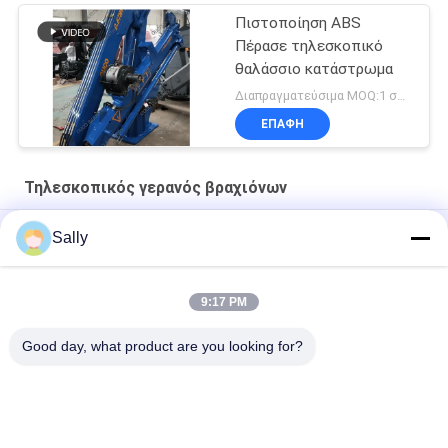
Πιστοποίηση ABS
Πέρασε τηλεσκοπικό
θαλάσσιο κατάστρωμα
Διαπραγματεύσιμα MOQ:1 σύνολο
ΕΠΑΦΉ
Τηλεσκοπικός γερανός βραχιόνων
Γερανός ηλεκτρικού μηχανοστασίου 10 τόνων για πλοίο
Sally
Υδραυλικός Τηλεσκοπικός Γερανός Αποβάθρας 12T10M
9:17 PM
Θαλάσσιο υδραυλικό 3t 30m άσπρος τηλεσκοπικός γερανός
βραχιόνων
Good day, what product are you looking for?
Λαϊκή κατηγορία
Όλα
Κάδος Αρπαγών 
Μηχανικός Κάδος 