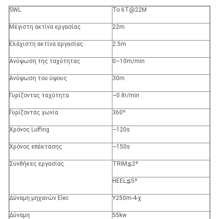
SWL
Το 6T@22M
Μέγιστη ακτίνα εργασίας
22m
Ελάχιστη ακτίνα εργασίας
2.5m
Ανύψωση της ταχύτητας
0~10m/min
Ανύψωση του ύψους
30m
Γυρίζοντας ταχύτητα
~0.8r/min
Γυρίζοντας γωνία
360º
Χρόνος Luffing
~120s
Χρόνος επέκτασης
~150s
Συνθήκες εργασίας
TRIM≦2º
HEEL≦5º
Δύναμη μηχανών Elec
Y250m-4-χ
Δύναμη
55kw