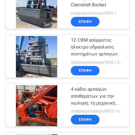
Clamshell Bucket
Διαπραγματεύσιμα MOQ:1
ΕΠΑΦΉ
12 CBM ασύρματος
ηλεκτρο υδραυλικός
συστημάτων αρπαγών
τηλεχειρισμού
Διαπραγματεύσιμα MOQ:1 ΣΥΝΟΛΟ
ΕΠΑΦΉ
4 κάδοι αρπαγών
αποθεμάτων για την
πώληση, τη μηχανική
αρπαγή και την
Διαπραγματεύσιμα MOQ:1 σύνολο
ηλεκτρουδραυλική
ΕΠΑΦΉ
αρπαγή