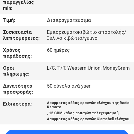
παραγγελίας
ΕΜΆΣ
min:
Τιμή:
Διαπραγματεύσιμα
ΕΠΙΣΚΈΨΕΙΣ
ΣΤΟ
Συσκευασία
Εμπορευματοκιβώτιο αποστολής/
λεπτομέρειες:
Ξύλινο κιβώτιο/γυμνό
ΕΡΓΟΣΤΆΣΙΟ
Χρόνος
60 ημέρες
παράδοσης:
ΈΛΕΓΧΟΣ
Όροι
L/C, T/T, Western Union, MoneyGram
ΠΟΙΌΤΗΤΑΣ
πληρωμής:
Δυνατότητα
50 σύνολα ανά yaer
ΕΙΔΉΣΕΙΣ
προσφοράς:
Ειδικότερα:
Ασύρματος κάδος αρπαγών ελέγχου της Radio
Remote
ΥΠΟΘΈΣΕΙΣ
,
,
15 CBM κάδος αρπαγών τηλεχειρισμού
Ασύρματος κάδος αρπαγών Clamshell ελέγχου
CONTACT