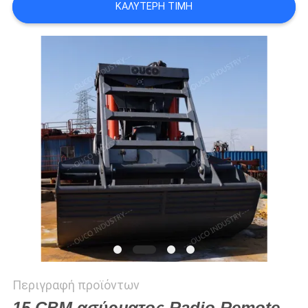
ΚΑΛΎΤΕΡΗ ΤΙΜΉ
US
SITEMAP
ΠΟΛΙΤΙΚΉ
ΑΠΟΡΡΉΤΟΥ
Περιγραφή προϊόντων
15 CBM ασύρματος Radio Remote