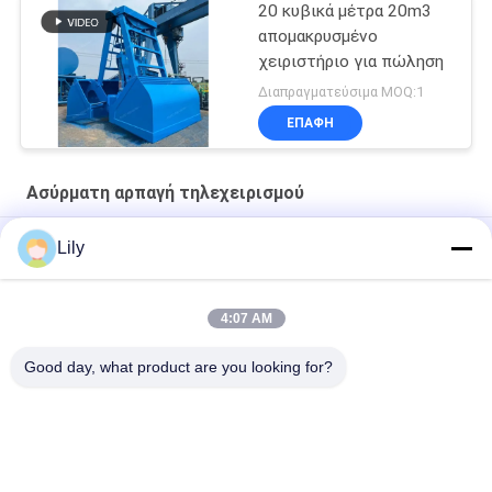
20 κυβικά μέτρα 20m3
απομακρυσμένο
χειριστήριο για πώληση
Διαπραγματεύσιμα MOQ:1
ΕΠΑΦΉ
Ασύρματη αρπαγή τηλεχειρισμού
αρπαγή ελέγχου 100m Radio Remote
Lily
4CBM σκάφος αρπαγών
4:07 AM
14CBM Μία γραμμή Ραδιοφωνικό τηλεχειριστήριο Grab
OUCO
Good day, what product are you looking for?
Λαϊκή κατηγορία
Όλα
Κάδος Αρπαγών 
Μηχανικός Κάδος 