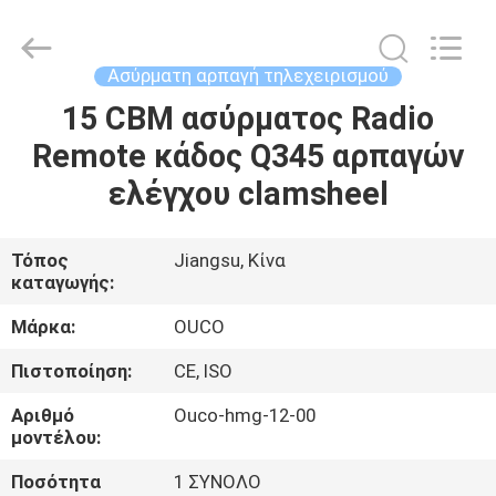
OUCO
INTERNATIONAL
GROUP
CO.,
LTD.
Ασύρματη αρπαγή τηλεχειρισμού
All
Rights
15 CBM ασύρματος Radio
ΣΠΊΤΙ
Reserved.
Remote κάδος Q345 αρπαγών
ΠΡΟΪΌΝΤΑ
ελέγχου clamsheel
ΒΊΝΤΕΟ
Τόπος
Jiangsu, Κίνα
καταγωγής:
ΕΜΦΆΝΙΣΗ
Μάρκα:
OUCO
VR
Πιστοποίηση:
CE, ISO
Αριθμό
Ouco-hmg-12-00
ΣΧΕΤΙΚΆ
μοντέλου:
ΜΕ
Ποσότητα
1 ΣΥΝΟΛΟ