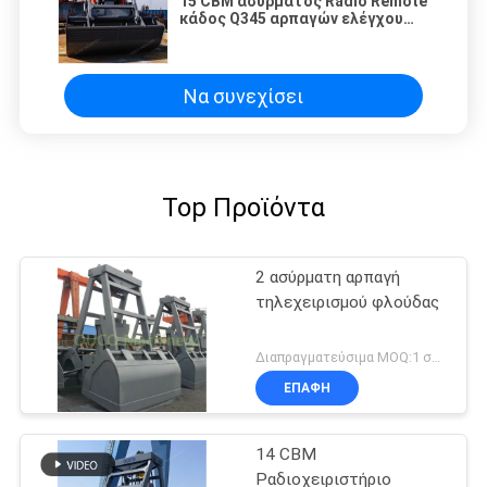
15 CBM ασύρματος Radio Remote
κάδος Q345 αρπαγών ελέγχου
clamsheel
Να συνεχίσει
Top Προϊόντα
2 ασύρματη αρπαγή
τηλεχειρισμού φλούδας
Διαπραγματεύσιμα MOQ:1 σύνολο
ΕΠΑΦΉ
14 CBM
Ραδιοχειριστήριο