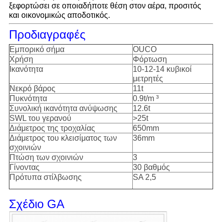
ξεφορτώσει σε οποιαδήποτε θέση στον αέρα, προσιτός
και οικονομικώς αποδοτικός.
Προδιαγραφές
Εμπορικό σήμα
OUCO
Χρήση
Φόρτωση
Ικανότητα
10-12-14 κυβικοί
μετρητές
Νεκρό βάρος
11t
Πυκνότητα
0.9t/m ³
Συνολική ικανότητα ανύψωσης
12.6t
SWL του γερανού
>25t
Διάμετρος της τροχαλίας
650mm
Διάμετρος του κλεισίματος των
36mm
σχοινιών
Πτώση των σχοινιών
3
Γίνοντας
30 βαθμός
Πρότυπα στίλβωσης
SA 2,5
Σχέδιο GA