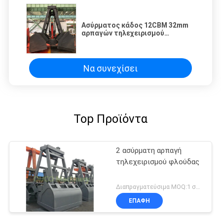
Ασύρματος κάδος 12CBM 32mm
αρπαγών τηλεχειρισμού
Clamshell για το μαζικό φορτίο
Να συνεχίσει
Top Προϊόντα
2 ασύρματη αρπαγή
τηλεχειρισμού φλούδας
Διαπραγματεύσιμα MOQ:1 σύνολο
ΕΠΑΦΉ