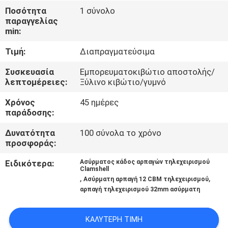
ΕΜΆΣ
Ποσότητα
1 σύνολο
παραγγελίας
min:
ΕΠΙΣΚΈΨΕΙΣ
Τιμή:
Διαπραγματεύσιμα
ΣΤΟ
ΕΡΓΟΣΤΆΣΙΟ
Συσκευασία
Εμπορευματοκιβώτιο αποστολής/
λεπτομέρειες:
Ξύλινο κιβώτιο/γυμνό
Χρόνος
45 ημέρες
ΈΛΕΓΧΟΣ
παράδοσης:
ΠΟΙΌΤΗΤΑΣ
Δυνατότητα
100 σύνολα το χρόνο
προσφοράς:
ΕΙΔΉΣΕΙΣ
Ειδικότερα:
Ασύρματος κάδος αρπαγών τηλεχειρισμού
Clamshell
,
,
Ασύρματη αρπαγή 12 CBM τηλεχειρισμού
ΥΠΟΘΈΣΕΙΣ
αρπαγή τηλεχειρισμού 32mm ασύρματη
CONTACT
ΚΑΛΎΤΕΡΗ ΤΙΜΉ