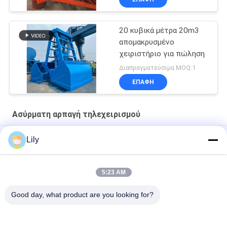
αρπαγή
20 κυβικά μέτρα 20m3
απομακρυσμένο
χειριστήριο για πώληση
Διαπραγματεύσιμα MOQ:1
ΕΠΑΦΉ
Ασύρματη αρπαγή τηλεχειρισμού
αρπαγή ελέγχου 100m Radio Remote
Lily
4CBM σκάφος αρπαγών
5:23 AM
14CBM Μία γραμμή Ραδιοφωνικό τηλεχειριστήριο Grab
OUCO
Good day, what product are you looking for?
Λαϊκή κατηγορία
Όλα