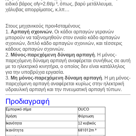
ειδικό βάρος ofγ>2.6t/μ ³, όπως, βαρύ μετάλλευμα,
χάλυβας απορρίματος, κ.λπ…
Στους μηχανικούς προι4σταμένους
1.
Αρπαγή σχοινιών.
Οι κάδοι αρπαγών γερανών
μπορούν να ταξινομηθούν στον ενιαίο κάδο αρπαγών
σχοινιών, διπλό κάδο αρπαγών σχοινιών, και τέσσερις
κάδους αρπαγών σχοινιών.
2.
Μόνος-παρεχόμενη δύναμη αρπαγή
. Η μόνος-
παρεχόμενη δύναμη αρπαγή αναφέρεται συνήθως σε αυτή
με το ηλεκτρικό κινητήρα, ο οποίος δεν είναι κατάλληλος
για την υποβρύχια εργασία.
3.
Μη μόνος-παρεχόμενη δύναμη αρπαγή
. Η μη μόνος-
παρεχόμενη αρπαγή αναφέρεται κυρίως στην ηλεκτρική
υδραυλική αρπαγή και την πνευματική αρπαγή τύπων.
Προδιαγραφή
Εμπορικό σήμα
OUCO
Χρήση
Φόρτωση
Ικανότητα
12 κυβικός
Ικανότητα
681012m ³