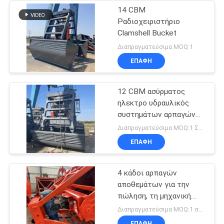
14 CBM
Ραδιοχειριστήριο
Clamshell Bucket
Διαπραγματεύσιμα MOQ:1
ΕΠΑΦΉ
12 CBM ασύρματος
ηλεκτρο υδραυλικός
συστημάτων αρπαγών
τηλεχειρισμού
Διαπραγματεύσιμα MOQ:1 ΣΥΝΟΛΟ
ΕΠΑΦΉ
4 κάδοι αρπαγών
αποθεμάτων για την
πώληση, τη μηχανική
αρπαγή και την
Διαπραγματεύσιμα MOQ:1 σύνολο
ηλεκτρουδραυλική
ΕΠΑΦΉ