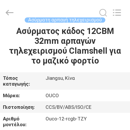
OUCO
INTERNATIONAL
GROUP
CO.,
LTD.
Ασύρματη αρπαγή τηλεχειρισμού
All
Rights
Ασύρματος κάδος 12CBM
ΣΠΊΤΙ
Reserved.
32mm αρπαγών
ΠΡΟΪΌΝΤΑ
τηλεχειρισμού Clamshell για
το μαζικό φορτίο
ΒΊΝΤΕΟ
Τόπος
Jiangsu, Κίνα
καταγωγής:
ΕΜΦΆΝΙΣΗ
VR
Μάρκα:
OUCO
Πιστοποίηση:
CCS/BV/ABS/ISO/CE
ΣΧΕΤΙΚΆ
Αριθμό
Ouco-12-rcgb-TZY
ΜΕ
μοντέλου: