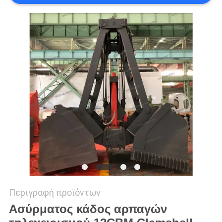
US
SITEMAP
ΠΟΛΙΤΙΚΉ
ΑΠΟΡΡΉΤΟΥ
Περιγραφή προϊόντων
Ασύρματος κάδος αρπαγών