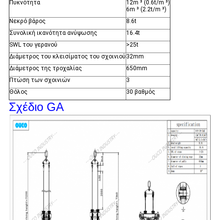
Πυκνότητα
12m ³ (0.6t/m ³)
6m ³ (2.2t/m ³)
Νεκρό βάρος
8.6t
Συνολική ικανότητα ανύψωσης
16.4t
SWL του γερανού
>25t
Διάμετρος του κλεισίματος του σχοινιού
32mm
Διάμετρος της τροχαλίας
650mm
Πτώση των σχοινιών
3
Θόλος
30 βαθμός
Σχέδιο GA