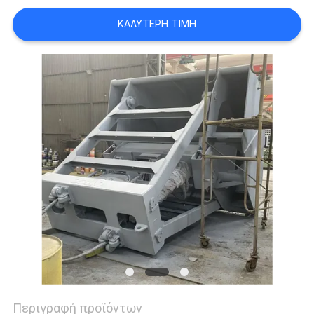
US
ΚΑΛΎΤΕΡΗ ΤΙΜΉ
SITEMAP
ΠΟΛΙΤΙΚΉ
ΑΠΟΡΡΉΤΟΥ
Περιγραφή προϊόντων