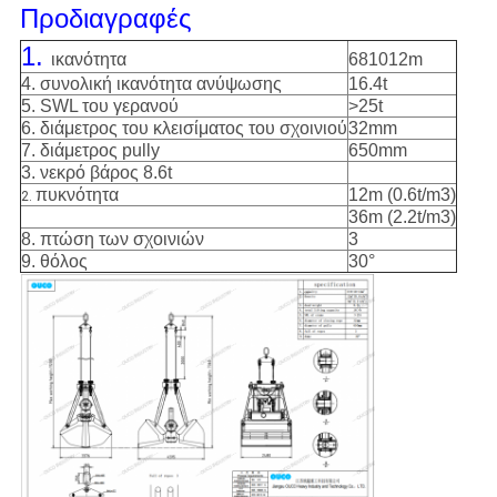
Προδιαγραφές
1.
ικανότητα
681012m
4. συνολική ικανότητα ανύψωσης
16.4t
5. SWL του γερανού
>25t
6. διάμετρος του κλεισίματος του σχοινιού
32mm
7. διάμετρος pully
650mm
3. νεκρό βάρος 8.6t
πυκνότητα
12m (0.6t/m3)
2.
36m (2.2t/m3)
8. πτώση των σχοινιών
3
9. θόλος
30°