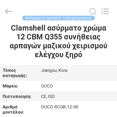
OUCO
INTERNATIONAL
GROUP
CO.,
LTD.
Ασύρματη αρπαγή τηλεχειρισμού
All
Rights
Clamshell ασύρματο χρώμα
ΣΠΊΤΙ
Reserved.
12 CBM Q355 συνήθειας
ΠΡΟΪΌΝΤΑ
αρπαγών μαζικού χειρισμού
ελέγχου ξηρό
ΒΊΝΤΕΟ
Τόπος
Jiangsu, Κίνα
καταγωγής:
ΕΜΦΆΝΙΣΗ
VR
Μάρκα:
OUCO
Πιστοποίηση:
CE, ISO
ΣΧΕΤΙΚΆ
Αριθμό
OUCO-RCGB-12-00
ΜΕ
μοντέλου: