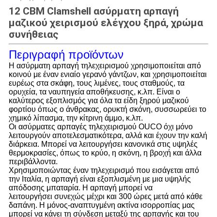
12 CBM Clamshell ασύρματη αρπαγή
μαζικού χειρισμού ελέγχου ξηρά, χρώμα
συνήθειας
Περιγραφή προϊόντων
Η ασύρματη αρπαγή τηλεχειρισμού χρησιμοποιείται από
κοινού με έναν ενιαίο γερανό γάντζων, και χρησιμοποιείται
ευρέως στα σκάφη, τους λιμένες, τους σταθμούς, τα
ορυχεία, τα ναυπηγεία αποθήκευσης, κ.λπ. Είναι ο
καλύτερος εξοπλισμός για όλα τα είδη ξηρού μαζικού
φορτίου όπως ο άνθρακας, ορυκτή σκόνη, συσσωρεύει το
χημικό λίπασμα, την κίτρινη άμμο, κ.λπ.
Οι ασύρματες αρπαγές τηλεχειρισμού OUCO όχι μόνο
λειτουργούν αποτελεσματικότερα, αλλά και έχουν την καλή
διάρκεια. Μπορεί να λειτουργήσει κανονικά στις υψηλές
θερμοκρασίες, όπως το κρύο, η σκόνη, η βροχή και άλλα
περιβάλλοντα.
Χρησιμοποιώντας έναν τηλεχειρισμό που εισάγεται από
την Ιταλία, η αρπαγή είναι εξοπλισμένη με μια υψηλής
απόδοσης μπαταρία. Η αρπαγή μπορεί να
λειτουργήσει συνεχώς μέχρι και 300 ώρες μετά από κάθε
δαπάνη. Η μόνος-αναπτυγμένη ακτίνα ισορροπίας μας
μπορεί να κάνει τη σύνδεση μεταξύ της αρπαγής και του