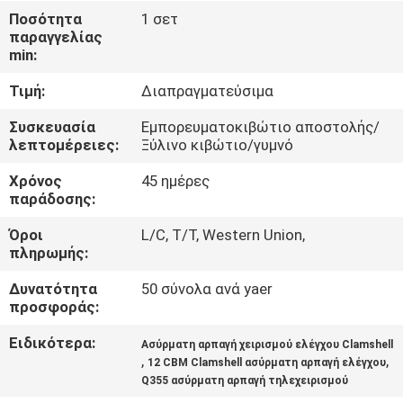
ΕΜΆΣ
Ποσότητα
1 σετ
παραγγελίας
min:
ΕΠΙΣΚΈΨΕΙΣ
Τιμή:
Διαπραγματεύσιμα
ΣΤΟ
ΕΡΓΟΣΤΆΣΙΟ
Συσκευασία
Εμπορευματοκιβώτιο αποστολής/
λεπτομέρειες:
Ξύλινο κιβώτιο/γυμνό
Χρόνος
45 ημέρες
ΈΛΕΓΧΟΣ
παράδοσης:
ΠΟΙΌΤΗΤΑΣ
Όροι
L/C, T/T, Western Union,
πληρωμής:
ΕΙΔΉΣΕΙΣ
Δυνατότητα
50 σύνολα ανά yaer
προσφοράς:
ΥΠΟΘΈΣΕΙΣ
Ειδικότερα:
Ασύρματη αρπαγή χειρισμού ελέγχου Clamshell
,
,
12 CBM Clamshell ασύρματη αρπαγή ελέγχου
Q355 ασύρματη αρπαγή τηλεχειρισμού
CONTACT