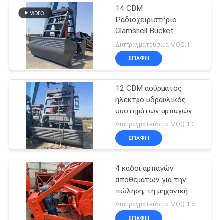
14 CBM
Ραδιοχειριστήριο
Clamshell Bucket
Διαπραγματεύσιμα MOQ:1
ΕΠΑΦΉ
12 CBM ασύρματος
ηλεκτρο υδραυλικός
συστημάτων αρπαγών
τηλεχειρισμού
Διαπραγματεύσιμα MOQ:1 ΣΥΝΟΛΟ
ΕΠΑΦΉ
4 κάδοι αρπαγών
αποθεμάτων για την
πώληση, τη μηχανική
αρπαγή και την
Διαπραγματεύσιμα MOQ:1 σύνολο
ηλεκτρουδραυλική
ΕΠΑΦΉ