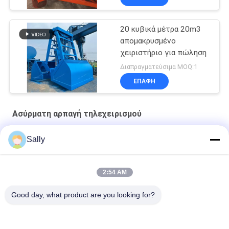
αρπαγή
20 κυβικά μέτρα 20m3
απομακρυσμένο
χειριστήριο για πώληση
Διαπραγματεύσιμα MOQ:1
ΕΠΑΦΉ
Ασύρματη αρπαγή τηλεχειρισμού
αρπαγή ελέγχου 100m Radio Remote
Sally
4CBM σκάφος αρπαγών
2:54 AM
14CBM Μία γραμμή Ραδιοφωνικό τηλεχειριστήριο Grab
OUCO
Good day, what product are you looking for?
Λαϊκή κατηγορία
Όλα