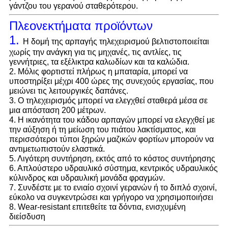
γάντζου του γερανού σταθερότερου.
Πλεονεκτήματα προϊόντων
1.
Η δομή της αρπαγής τηλεχειρισμού βελτιστοποιείται
χωρίς την ανάγκη για τις μηχανές, τις αντλίες, τις
γεννήτριες, τα εξέλικτρα καλωδίων και τα καλώδια.
2. Μόλις φορτιστεί πλήρως η μπαταρία, μπορεί να
υποστηρίξει μέχρι 400 ώρες της συνεχούς εργασίας, που
μειώνει τις λειτουργικές δαπάνες.
3. Ο τηλεχειρισμός μπορεί να ελεγχθεί σταθερά μέσα σε
μια απόσταση 200 μέτρων.
4. Η ικανότητα του κάδου αρπαγών μπορεί να ελεγχθεί με
την αύξηση ή τη μείωση του πιάτου λακτίσματος, και
περισσότεροι τύποι ξηρών μαζικών φορτίων μπορούν να
αντιμετωπιστούν ελαστικά.
5. Λιγότερη συντήρηση, εκτός από το κόστος συντήρησης
6. Απλούστερο υδραυλικό σύστημα, κεντρικός υδραυλικός
κύλινδρος και υδραυλική μονάδα φραγμών.
7. Συνδέστε με το ενιαίο σχοινί γερανών ή το διπλό σχοινί,
εύκολο να συγκεντρώσει και γρήγορο να χρησιμοποιήσει
8. Wear-resistant επιτεθείτε τα δόντια, ενισχυμένη
διείσδυση