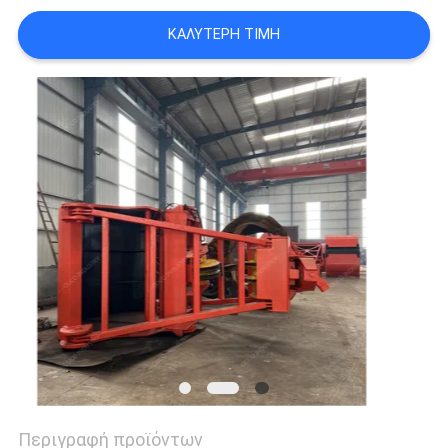
US
ΚΑΛΎΤΕΡΗ ΤΙΜΉ
SITEMAP
ΠΟΛΙΤΙΚΉ
ΑΠΟΡΡΉΤΟΥ
Περιγραφή προϊόντων