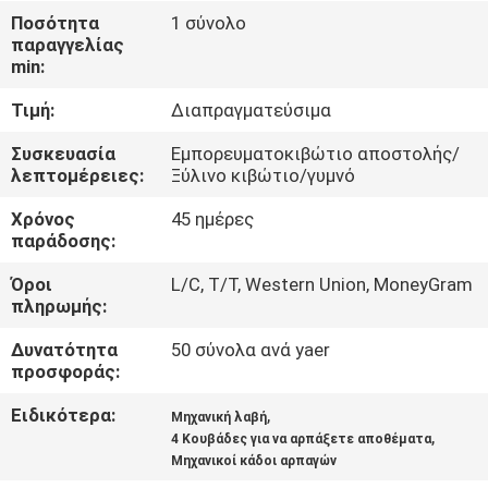
ΕΜΆΣ
Ποσότητα
1 σύνολο
παραγγελίας
min:
ΕΠΙΣΚΈΨΕΙΣ
Τιμή:
Διαπραγματεύσιμα
ΣΤΟ
ΕΡΓΟΣΤΆΣΙΟ
Συσκευασία
Εμπορευματοκιβώτιο αποστολής/
λεπτομέρειες:
Ξύλινο κιβώτιο/γυμνό
Χρόνος
45 ημέρες
ΈΛΕΓΧΟΣ
παράδοσης:
ΠΟΙΌΤΗΤΑΣ
Όροι
L/C, T/T, Western Union, MoneyGram
πληρωμής:
ΕΙΔΉΣΕΙΣ
Δυνατότητα
50 σύνολα ανά yaer
προσφοράς:
ΥΠΟΘΈΣΕΙΣ
Ειδικότερα:
,
Μηχανική λαβή
,
4 Κουβάδες για να αρπάξετε αποθέματα
Μηχανικοί κάδοι αρπαγών
CONTACT