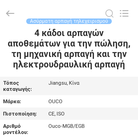
OUCO
INTERNATIONAL
GROUP
CO.,
LTD.
Ασύρματη αρπαγή τηλεχειρισμού
All
Rights
4 κάδοι αρπαγών
ΣΠΊΤΙ
Reserved.
αποθεμάτων για την πώληση,
ΠΡΟΪΌΝΤΑ
τη μηχανική αρπαγή και την
ηλεκτρουδραυλική αρπαγή
ΒΊΝΤΕΟ
Τόπος
Jiangsu, Κίνα
καταγωγής:
ΕΜΦΆΝΙΣΗ
VR
Μάρκα:
OUCO
Πιστοποίηση:
CE, ISO
ΣΧΕΤΙΚΆ
Αριθμό
Ouco-MGB/EGB
ΜΕ
μοντέλου: