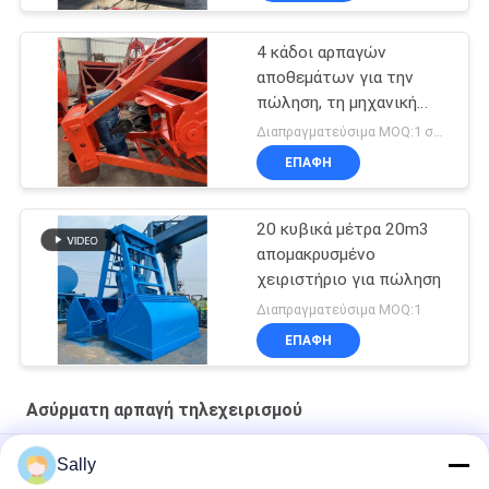
4 κάδοι αρπαγών
αποθεμάτων για την
πώληση, τη μηχανική
αρπαγή και την
Διαπραγματεύσιμα MOQ:1 σύνολο
ηλεκτρουδραυλική
ΕΠΑΦΉ
αρπαγή
20 κυβικά μέτρα 20m3
απομακρυσμένο
χειριστήριο για πώληση
Διαπραγματεύσιμα MOQ:1
ΕΠΑΦΉ
Ασύρματη αρπαγή τηλεχειρισμού
αρπαγή ελέγχου 100m Radio Remote
Sally