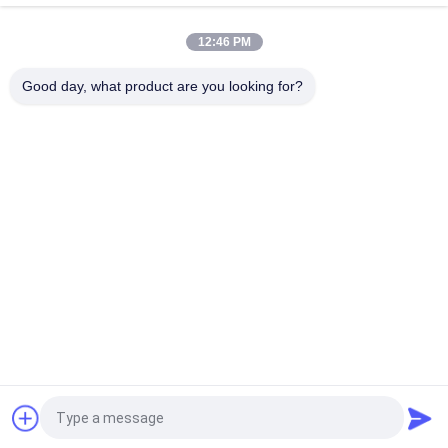
4CBM σκάφος αρπαγών
12:46 PM
14CBM Μία γραμμή Ραδιοφωνικό τηλεχειριστήριο Grab
OUCO
Good day, what product are you looking for?
Λαϊκή κατηγορία
Όλα
Κάδος Αρπαγών 
Μηχανικός Κάδος 
Γερανών
Αρπαγών
Κάδος Αρπαγών 
Υδραυλικός Κάδος 
Clamshell
Αρπαγών
Ασύρματη Αρπαγή 
Θαλάσσιοι Γερανοί
Τηλεχειρισμού
Παράκτιος Γερανός 
Γερανοί 
Βάθρων
Καταστρωμάτων 
Πλοίων
Αίτηση κράτησης