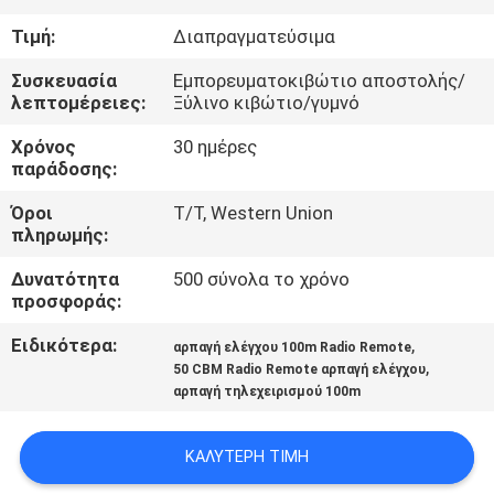
ΕΜΆΣ
Τιμή:
Διαπραγματεύσιμα
ΕΠΙΣΚΈΨΕΙΣ
Συσκευασία
Εμπορευματοκιβώτιο αποστολής/
λεπτομέρειες:
Ξύλινο κιβώτιο/γυμνό
ΣΤΟ
Χρόνος
30 ημέρες
ΕΡΓΟΣΤΆΣΙΟ
παράδοσης:
Όροι
T/T, Western Union
ΈΛΕΓΧΟΣ
πληρωμής:
ΠΟΙΌΤΗΤΑΣ
Δυνατότητα
500 σύνολα το χρόνο
προσφοράς:
ΕΙΔΉΣΕΙΣ
Ειδικότερα:
,
αρπαγή ελέγχου 100m Radio Remote
,
50 CBM Radio Remote αρπαγή ελέγχου
αρπαγή τηλεχειρισμού 100m
ΥΠΟΘΈΣΕΙΣ
ΚΑΛΎΤΕΡΗ ΤΙΜΉ
CONTACT