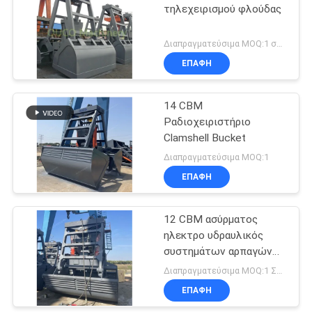
τηλεχειρισμού φλούδας
Διαπραγματεύσιμα MOQ:1 σύνολο
ΕΠΑΦΉ
14 CBM
Ραδιοχειριστήριο
Clamshell Bucket
Διαπραγματεύσιμα MOQ:1
ΕΠΑΦΉ
12 CBM ασύρματος
ηλεκτρο υδραυλικός
συστημάτων αρπαγών
τηλεχειρισμού
Διαπραγματεύσιμα MOQ:1 ΣΥΝΟΛΟ
ΕΠΑΦΉ