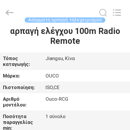
OUCO
INTERNATIONAL
GROUP
CO.,
LTD.
Ασύρματη αρπαγή τηλεχειρισμού
All
Rights
αρπαγή ελέγχου 100m Radio
ΣΠΊΤΙ
Reserved.
Remote
ΠΡΟΪΌΝΤΑ
Τόπος
Jiangsu, Κίνα
καταγωγής:
ΒΊΝΤΕΟ
Μάρκα:
OUCO
ΕΜΦΆΝΙΣΗ
Πιστοποίηση:
ISO,CE
VR
Αριθμό
Ouco-RCG
μοντέλου:
ΣΧΕΤΙΚΆ
Ποσότητα
1 σύνολο
παραγγελίας
ΜΕ
min: