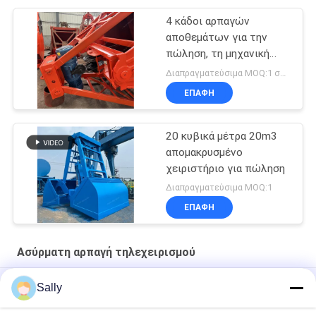
4 κάδοι αρπαγών
αποθεμάτων για την
πώληση, τη μηχανική
αρπαγή και την
Διαπραγματεύσιμα MOQ:1 σύνολο
ηλεκτρουδραυλική
ΕΠΑΦΉ
αρπαγή
20 κυβικά μέτρα 20m3
απομακρυσμένο
χειριστήριο για πώληση
Διαπραγματεύσιμα MOQ:1
ΕΠΑΦΉ
Ασύρματη αρπαγή τηλεχειρισμού
αρπαγή ελέγχου 100m Radio Remote
Sally
4CBM σκάφος αρπαγών