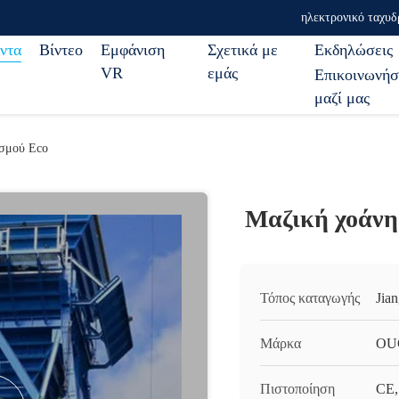
ηλεκτρονικό ταχυδ
ντα
Βίντεο
Εμφάνιση
Σχετικά με
Εκδηλώσεις
VR
εμάς
Επικοινωνήσ
μαζί μας
ισμού Eco
Μαζική χοάνη 
Τόπος καταγωγής
Jia
Μάρκα
OU
Πιστοποίηση
CE,