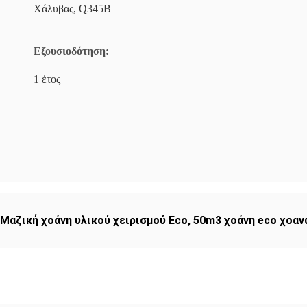
Χάλυβας, Q345B
Εξουσιοδότηση:
1 έτος
Μαζική χοάνη υλικού χειρισμού Eco
,
50m3 χοάνη eco χοαν