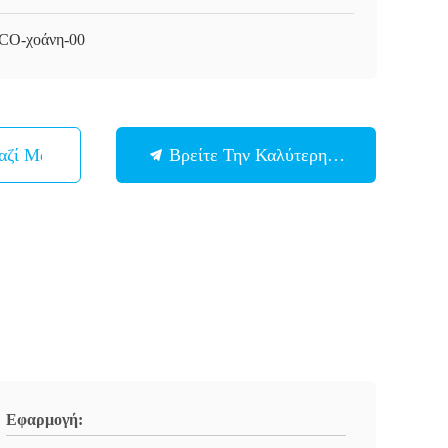
O-χοάνη-00
αζί Μας
Βρείτε Την Καλύτερη Τιμή
Εφαρμογή: