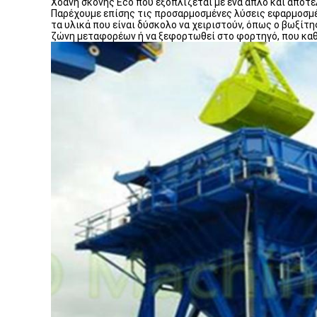
Χοάνη σκόνης Eco που εξοπλίζεται με ένα απλό και αποτε
Παρέχουμε επίσης τις προσαρμοσμένες λύσεις εφαρμοσμέ
τα υλικά που είναι δύσκολο να χειριστούν, όπως ο βωξίτ
ζώνη μεταφορέων ή να ξεφορτωθεί στο φορτηγό, που καθ