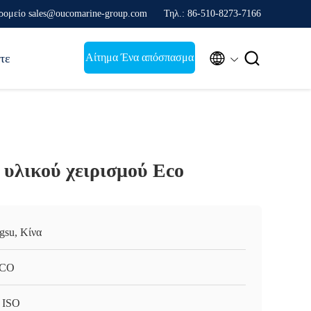
ρομείο sales@oucomarine-group.com
Τηλ.: 86-510-8273-7166


Αίτημα Ένα απόσπασμα
τε
υλικού χειρισμού Eco
ngsu, Κίνα
CO
 ISO