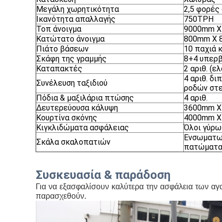
Μεγάλη χωρητικότητα
2,5 φορές
Ικανότητα απαλλαγής
750TPH
Τοπ άνοιγμα
9000mm X
Κατώτατο άνοιγμα
800mm X 8
Πιάτο βάσεων
10 παχιά 
Σκάφη της γραμμής
8+4 υπερβ
Καταπακτές
2 αριθ. (ε
4 αριθ. δ
Συνέλευση ταξιδιού
ροδών στε
Πόδια & μαξιλάρια πτώσης
4 αριθ.
Δευτερεύουσα κάλυψη
3600mm X
Κουρτίνα σκόνης
4000mm X 
Κιγκλιδώματα ασφάλειας
Όλοι γύρω
Ενσωματωμ
Σκάλα σκαλοπατιών
πατώματ
Συσκευασία & παράδοση
Για να εξασφαλίσουν καλύτερα την ασφάλεια των αγα
παρασχεθούν.