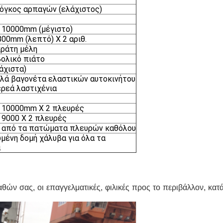
 όγκος αρπαγών (ελάχιστος)
 10000mm (μέγιστο)
00mm (λεπτό) Χ 2 αριθ.
κράτη μέλη
ολικό πιάτο
λάχιστα)
ιπλά βαγονέτα ελαστικών αυτοκινήτου
ρεά λαστιχένια
 10000mm X 2 πλευρές
9000 X 2 πλευρές
 από τα πατώματα πλευρών καθόλου
ένη δομή χάλυβα για όλα τα
α
θών σας, οι επαγγελματικές, φιλικές προς το περιβάλλον, κατ