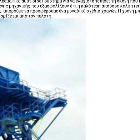
λεσματικό dust-proof σύστημα για να ελαχιστοποιήσει τη σκόνη που 
νης μηχανικής που εξασφαλίζουν ότι η καλύτερη απόδοση καλύπτει τ
ης, μπορούμε να προσφέρουμε ένα μοναδικό σχέδιο χοανών. Η χοάνη μ
ορίζεται από τον πελάτη.