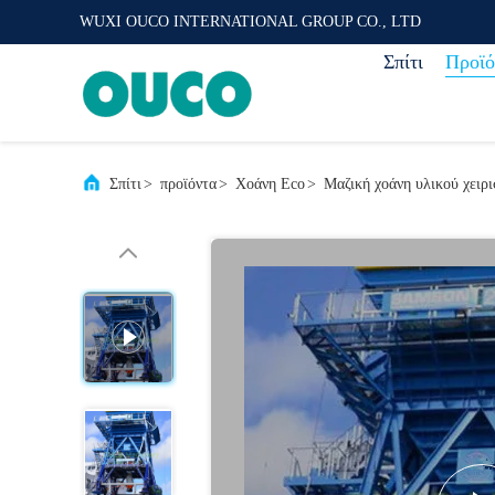
WUXI OUCO INTERNATIONAL GROUP CO., LTD
Σπίτι
Προϊό
Σπίτι
>
προϊόντα
>
Χοάνη Eco
>
Μαζική χοάνη υλικού χειρ