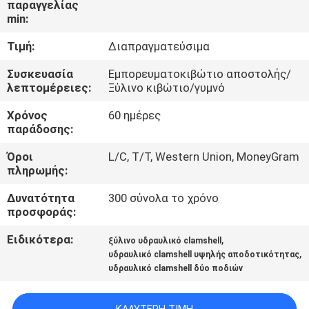
παραγγελίας
ΕΜΆΣ
min:
Τιμή:
Διαπραγματεύσιμα
ΕΠΙΣΚΈΨΕΙΣ
ΣΤΟ
Συσκευασία
Εμπορευματοκιβώτιο αποστολής/
λεπτομέρειες:
Ξύλινο κιβώτιο/γυμνό
ΕΡΓΟΣΤΆΣΙΟ
Χρόνος
60 ημέρες
παράδοσης:
ΈΛΕΓΧΟΣ
Όροι
L/C, T/T, Western Union, MoneyGram
ΠΟΙΌΤΗΤΑΣ
πληρωμής:
Δυνατότητα
300 σύνολα το χρόνο
ΕΙΔΉΣΕΙΣ
προσφοράς:
Ειδικότερα:
,
ξύλινο υδραυλικό clamshell
ΥΠΟΘΈΣΕΙΣ
,
υδραυλικό clamshell υψηλής αποδοτικότητας
υδραυλικό clamshell δύο ποδιών
CONTACT