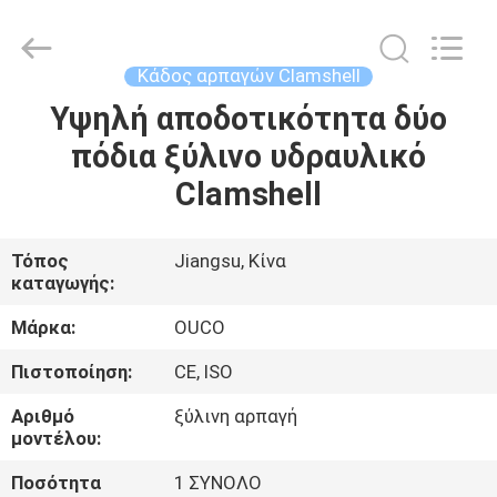
OUCO
INTERNATIONAL
GROUP
CO.,
LTD.
Κάδος αρπαγών Clamshell
All
Rights
Υψηλή αποδοτικότητα δύο
ΣΠΊΤΙ
Reserved.
πόδια ξύλινο υδραυλικό
ΠΡΟΪΌΝΤΑ
Clamshell
ΒΊΝΤΕΟ
Τόπος
Jiangsu, Κίνα
καταγωγής:
ΕΜΦΆΝΙΣΗ
Μάρκα:
OUCO
VR
Πιστοποίηση:
CE, ISO
Αριθμό
ξύλινη αρπαγή
ΣΧΕΤΙΚΆ
μοντέλου:
ΜΕ
Ποσότητα
1 ΣΥΝΟΛΟ