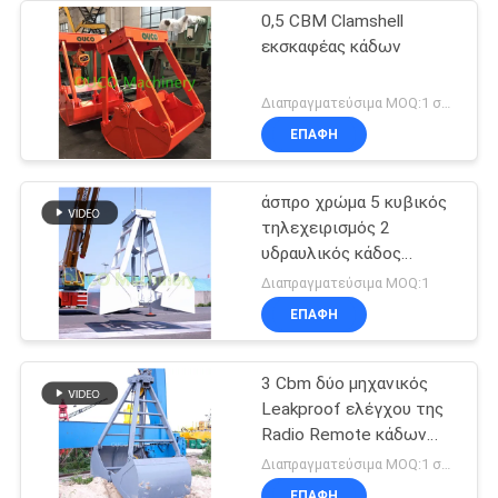
0,5 CBM Clamshell
εκσκαφέας κάδων
Διαπραγματεύσιμα MOQ:1 σύνολο
ΕΠΑΦΉ
άσπρο χρώμα 5 κυβικός
τηλεχειρισμός 2
υδραυλικός κάδος
Clamshell φλούδας
Διαπραγματεύσιμα MOQ:1
ΕΠΑΦΉ
3 Cbm δύο μηχανικός
Leakproof ελέγχου της
Radio Remote κάδων
αρπαγών Clamshell
Διαπραγματεύσιμα MOQ:1 σύνολο
σχοινιών
ΕΠΑΦΉ