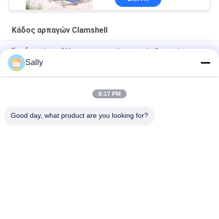
Κάδος αρπαγών Clamshell
Εφοδιασμός με ξύλα της μηχανικής αρπαγής 2 σχοινί
Clamshell εκβάθυνσης
Sally
Κάδος 100m αρπαγών Clamshell φλούδας δύο ραδιο
ασύρματος τηλεχειρισμός υδραυλικός
8:17 PM
Υψηλή αποδοτικότητα δύο πόδια ξύλινο υδραυλικό Clamshell
Good day, what product are you looking for?
Λαϊκή κατηγορία
Όλα
Κάδος Αρπαγών 
Μηχανικός Κάδος 
Γερανών
Αρπαγών
Κάδος Αρπαγών 
Υδραυλικός Κάδος 
Clamshell
Αρπαγών