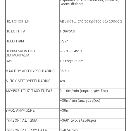
Υδραυλικός τηλεσκοπικός γερανός
BoomOffshore
ΠΙΣΤΟΠΟΙΗΣΗ
ABS κάτω από το κράτος θάλασσας 2
ΠΟΣΟΤΗΤΑ
1 σύνολο
HEEL/TRIM
5°/2°
ΠΕΡΙΒΑΛΛΟΝΤΙΚΗ
-9.9°C~+45°C
ΘΕΡΜΟΚΡΑΣΙΑ
SWL
1.5
τοt@36.6m
MAX ΠΟΥ ΛΕΙΤΟΥΡΓΕΙ DADIUS
36.6
μ
Λ. ΠΟΥ ΛΕΙΤΟΥΡΓΕΊ DADIUS
4m
ΑΝΥΨΩΣΗ ΤΗΣ ΤΑΧΥΤΗΤΑΣ
0~10m/min (κύριος γάντζος)
~30m/min (aux γάντζος)
ΥΨΟΣ ΑΝΥΨΩΣΗΣ
~30m
ΓΥΡΙΖΟΝΤΑΣ ΓΩΝΙΑ
~360° όλοι ελεύθεροι
ΓΥΡΙΖΟΝΤΑΣ ΤΑΧΥΤΗΤΑ
0~0.5r/min