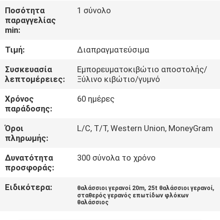
ΕΜΆΣ
Ποσότητα
1 σύνολο
παραγγελίας
min:
ΕΠΙΣΚΈΨΕΙΣ
Τιμή:
Διαπραγματεύσιμα
ΣΤΟ
ΕΡΓΟΣΤΆΣΙΟ
Συσκευασία
Εμπορευματοκιβώτιο αποστολής/
λεπτομέρειες:
Ξύλινο κιβώτιο/γυμνό
Χρόνος
60 ημέρες
ΈΛΕΓΧΟΣ
παράδοσης:
ΠΟΙΌΤΗΤΑΣ
Όροι
L/C, T/T, Western Union, MoneyGram
πληρωμής:
ΕΙΔΉΣΕΙΣ
Δυνατότητα
300 σύνολα το χρόνο
προσφοράς:
ΥΠΟΘΈΣΕΙΣ
Ειδικότερα:
,
,
θαλάσσιοι γερανοί 20m
25t θαλάσσιοι γερανοί
σταθερός γερανός επωτίδων φλόκων
θαλάσσιος
CONTACT