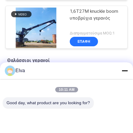
1,6T27M knuckle boom
υποβρύχια γερανός
Διαπραγματεύσιμα MOQ:1
ΕΠΑΦΉ
Θαλάσσιοι γερανοί
Elva
Ναυτικό συρματόσχοινο Premium OUCO
10T20M Knuckle Boom Lift Crane
10:11 AM
5T15M Κραϊβός υπεράκτιας χρήσης
Good day, what product are you looking for?
Λαϊκή κατηγορία
Όλα
Κάδος Αρπαγών 
Μηχανικός Κάδος 