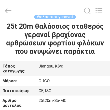
OUCO
INTERNATIONAL
GROUP
CO.,
LTD.
Θαλάσσιοι γερανοί
All
Rights
25t 20m θαλάσσιος σταθερός
ΣΠΊΤΙ
Reserved.
γερανοί βραχίονας
ΠΡΟΪΌΝΤΑ
αρθρώσεων φορτίου φλόκων
που ανυψώνει παράκτια
ΒΊΝΤΕΟ
Τόπος
Jiangsu, Κίνα
καταγωγής:
ΕΜΦΆΝΙΣΗ
VR
Μάρκα:
OUCO
Πιστοποίηση:
CE, ISO
ΣΧΕΤΙΚΆ
Αριθμό
25t20m-Sb-MC
ΜΕ
μοντέλου: