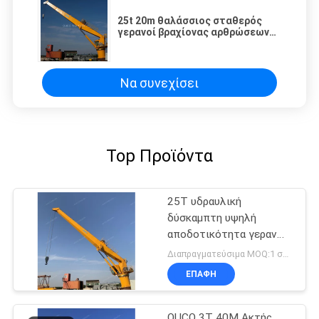
25t 20m θαλάσσιος σταθερός
γερανοί βραχίονας αρθρώσεων
φορτίου φλόκων που ανυψώνει
παράκτια
Να συνεχίσει
Top Προϊόντα
25T υδραυλική
δύσκαμπτη υψηλή
αποδοτικότητα γερανών
βραχιόνων θαλάσσια
Διαπραγματεύσιμα MOQ:1 σύνολο
ηλεκτρική για βαρέων
ΕΠΑΦΉ
καθηκόντων
OUCO 3T 40M Ακτής