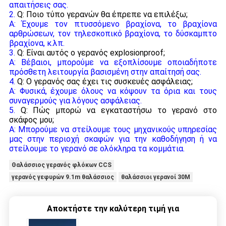
απαιτήσεις σας.
2.
Q: Ποιο τύπο γερανών θα έπρεπε να επιλέξω;
Α: Έχουμε τον πτυσσόμενο βραχίονα, το βραχίονα
αρθρώσεων, τον τηλεσκοπικό βραχίονα, το δύσκαμπτο
βραχίονα, κ.λπ.
3.
Q: Είναι αυτός ο γερανός explosionproof;
Α: Βέβαιοι, μπορούμε να εξοπλίσουμε οποιαδήποτε
πρόσθετη λειτουργία βασισμένη στην απαίτησή σας.
4.
Q: Ο γερανός σας έχει τις συσκευές ασφάλειας;
Α: Φυσικά, έχουμε όλους να κόψουν τα όρια και τους
συναγερμούς για λόγους ασφάλειας.
5.
Q: Πώς μπορώ να εγκαταστήσω το γερανό στο
σκάφος μου;
Α: Μπορούμε να στείλουμε τους μηχανικούς υπηρεσίας
μας στην περιοχή σκαφών για την καθοδήγηση ή να
στείλουμε το γερανό σε ολόκληρα τα κομμάτια.
Θαλάσσιος γερανός φλόκων CCS
γερανός γεφυρών 9.1m θαλάσσιος
θαλάσσιοι γερανοί 30M
Αποκτήστε την καλύτερη τιμή για