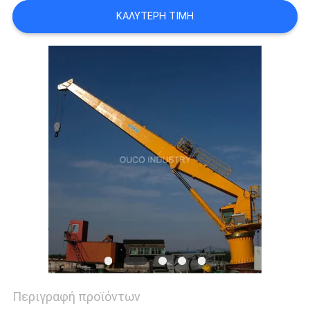
US
ΚΑΛΎΤΕΡΗ ΤΙΜΉ
SITEMAP
ΠΟΛΙΤΙΚΉ
ΑΠΟΡΡΉΤΟΥ
Περιγραφή προϊόντων