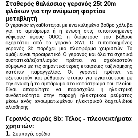
Σταθερός θαλάσσιος γερανός 25t 20m
φλόκων για την ανύψωση φορτίου
μεταβλητή
Ο γερανός εγκαθίσταται με ένα κυλημένο βάθρο χάλυβα
για το αμπάρωμα ή η ένωση στις τυποποιημένες
γέφυρες ύψους OUCO, η διάμετρος του βάθρου
εξαρτάται από το γερανό SWL. Ο τυποποιημένος
γερανός Sb παρέχει μια πλατφόρμα χειριστών. Το
αμάξι είναι προαιρετικό. Ο γερανός και όλα τα σχετικά
συστατικά/εξοπλισμός πρέπει να σχεδιαστούν
σύμφωνα με τις σημαντικότερες εταιρείες ταξινόμησης
κατόπιν παραγγελίας. Οι γερανοί πρέπει να
εξεταστούν και ρύθμισαν έτοιμο για εγκατάσταση με
την ένωση ή το αμπάρωμα στο κατάστρωμα του πλοίου.
Είναι απαραίτητο να παρασχεθεί η ηλεκτρική
συνδετικότητα στην παροχή ηλεκτρικού ρεύματος
μέσω ενός ενσωματωμένου ηλεκτρικού δαχτυλιδιού
ολίσθησης.
Γερανός σειράς Sb: Τέλος - πλεονεκτήματα
χρηστών:
1.
Συμπαγές σχέδιο