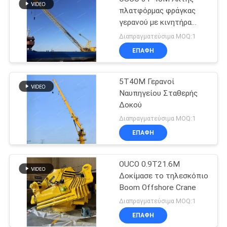
πλατφόρμας φράγκας
γερανού με κινητήρα
ντίζελ
Διαπραγματεύσιμα MOQ:1
ΕΠΑΦΉ
5T40M Γερανοί
Ναυπηγείου Σταθερής
Δοκού
Διαπραγματεύσιμα MOQ:1
ΕΠΑΦΉ
OUCO 0.9T21.6M
Δοκίμασε το τηλεσκόπιο
Boom Offshore Crane
Διαπραγματεύσιμα MOQ:1
ΕΠΑΦΉ