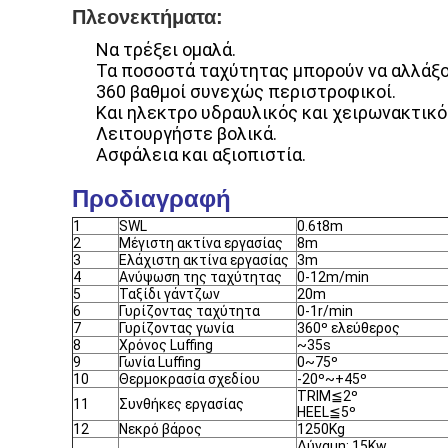
Πλεονεκτήματα:
Να τρέξει ομαλά.
Τα ποσοστά ταχύτητας μπορούν να αλλάξο
360 βαθμοί συνεχώς περιστροφικοί.
Και ηλεκτρο υδραυλικός και χειρωνακτικό
Λειτουργήστε βολικά.
Ασφάλεια και αξιοπιστία.
Προδιαγραφή
1
SWL
0.6t8m
2
Μέγιστη ακτίνα εργασίας
8m
3
Ελάχιστη ακτίνα εργασίας
3m
4
Ανύψωση της ταχύτητας
0-12m/min
5
Ταξίδι γάντζων
20m
6
Γυρίζοντας ταχύτητα
0-1r/min
7
Γυρίζοντας γωνία
360º ελεύθερος
8
Χρόνος Luffing
~35s
9
Γωνία Luffing
0~75º
10
Θερμοκρασία σχεδίου
-20º~+45º
TRIM≦2º
11
Συνθήκες εργασίας
HEEL≦5º
12
Νεκρό βάρος
1250Kg
Δύναμη: 15Kw