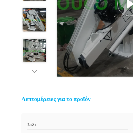
Λεπτομέρειες για το προϊόν
Στλ: