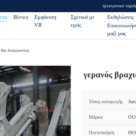
ηλεκτρονικό ταχυδ
ντα
Βίντεο
Εμφάνιση
Σχετικά με
Εκδηλώσεις
VR
εμάς
Επικοινωνήσ
μαζί μας
ν 8m διπλώνοντας
γερανός βραχ
Τόπος καταγωγής
Jia
Μάρκα
OU
Πιστοποίηση
ISO