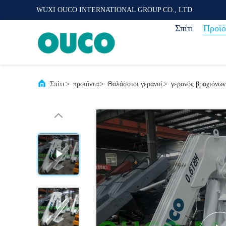
WUXI OUCO INTERNATIONAL GROUP CO., LTD
Σπίτι
Προϊό
Σπίτι
>
προϊόντα
>
Θαλάσσιοι γερανοί
>
γερανός βραχιόνω