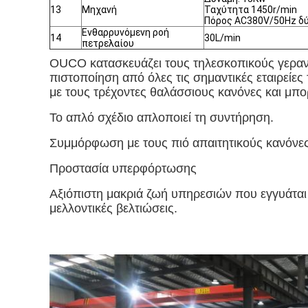
13
Μηχανή
Ταχύτητα 1450r/min
Πόρος AC380V/50Hz δ
Ενθαρρυνόμενη ροή
14
30L/min
πετρελαίου
OUCO κατασκευάζει τους τηλεσκοπικούς γεραν
πιστοποίηση από όλες τις σημαντικές εταιρείε
με τους τρέχοντες θαλάσσιους κανόνες και μπ
Το απλό σχέδιο απλοποιεί τη συντήρηση.
Συμμόρφωση με τους πιό απαιτητικούς κανόνες
Προστασία υπερφόρτωσης
Αξιόπιστη μακριά ζωή υπηρεσιών που εγγυάται 
μελλοντικές βελτιώσεις.