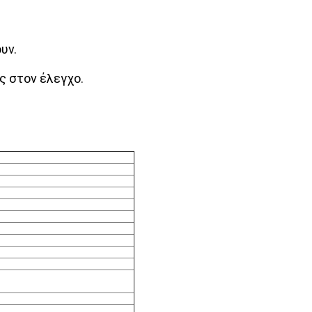
υν.
ς στον έλεγχο.