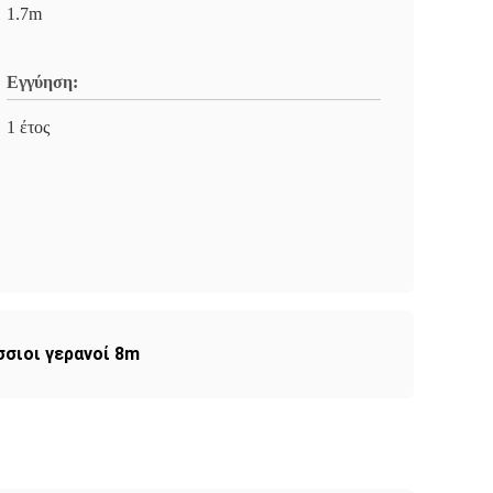
1.7m
Εγγύηση:
1 έτος
σσιοι γερανοί 8m