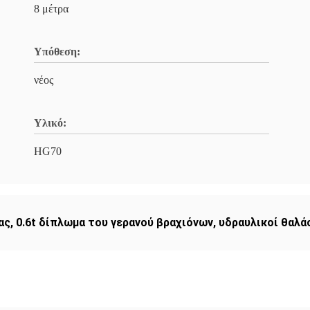
8 μέτρα
Υπόθεση:
νέος
Υλικό:
HG70
ας
,
0.6t δίπλωμα του γερανού βραχιόνων
,
υδραυλικοί θαλά