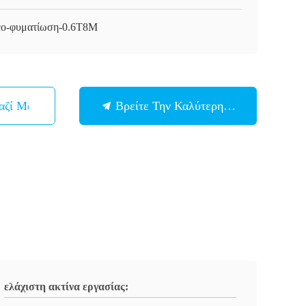
o-φυματίωση-0.6T8M
αζί Μας
Βρείτε Την Καλύτερη Τιμή
ελάχιστη ακτίνα εργασίας: