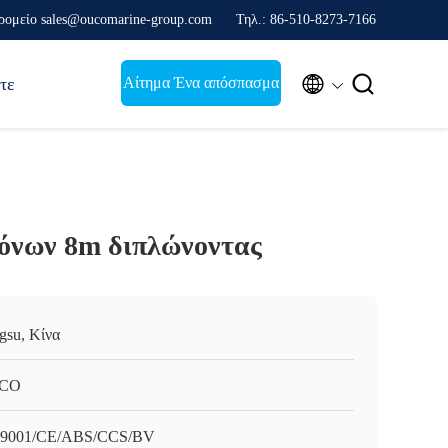
ρομείο sales@oucomarine-group.com
Τηλ.: 86-510-8273-7166


Αίτημα Ένα απόσπασμα
τε
ιόνων 8m διπλώνοντας
ngsu, Κίνα
CO
9001/CE/ABS/CCS/BV