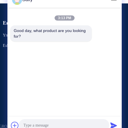
3:13 PM
Εκδηλώσεις
Αίτημα Ένα απόσπασμα
Good day, what product are you looking 
Υποθέσεις
for?
Τηλ.: 86-510-8273-7166
Ειδήσεις
Φαξ: 86-510-8391-5801




OUP CO., LTD Όλα τα δικαιώματα διατηρούνται.