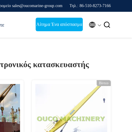
ρομείο sales@oucomarine-group.com
Τηλ.: 86-510-8273-7166


Αίτημα Ένα απόσπασμα
τε
τρονικός κατασκευαστής
Βίντεο