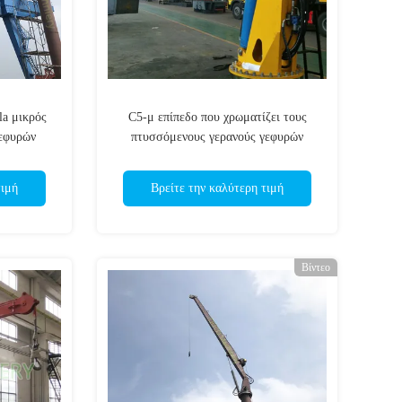
la μικρός
C5-μ επίπεδο που χρωματίζει τους
γεφυρών
πτυσσόμενους γερανούς γεφυρών
ς
βραχιόνων ISO θαλάσσιους
τιμή
Βρείτε την καλύτερη τιμή
Βίντεο