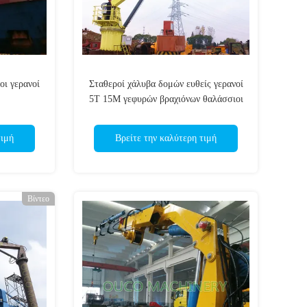
οι γερανοί
Σταθεροί χάλυβα δομών ευθείς γερανοί
5T 15M γεφυρών βραχιόνων θαλάσσιοι
τιμή
Βρείτε την καλύτερη τιμή
Βίντεο