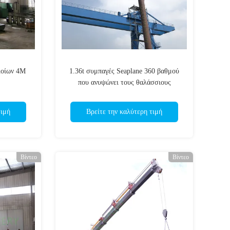
λοίων 4M
1.36t συμπαγές Seaplane 360 βαθμού
που ανυψώνει τους θαλάσσιους
γερανούς
τιμή
Βρείτε την καλύτερη τιμή
Βίντεο
Βίντεο