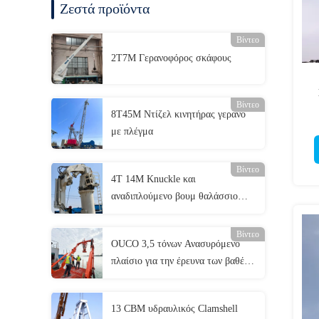
Ζεστά προϊόντα
Βίντεο
2T7M Γερανοφόρος σκάφους
Βίντεο
8T45M Ντίζελ κινητήρας γερανό
με πλέγμα
Βίντεο
4T 14M Knuckle και
αναδιπλούμενο βουμ θαλάσσιο
γερανό
Βίντεο
OUCO 3,5 τόνων Ανασυρόμενο
πλαίσιο για την έρευνα των βαθέων
υδάτων
13 CBM υδραυλικός Clamshell