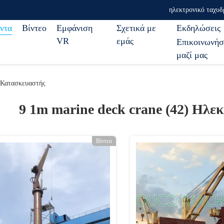
ηλεκτρονικό ταχυδ
ντα
Βίντεο
Εμφάνιση
Σχετικά με
Εκδηλώσεις
VR
εμάς
Επικοινωνήσ
μαζί μας
 Κατασκευαστής
9 1m marine deck crane (42)
Ηλεκ
Βίντεο