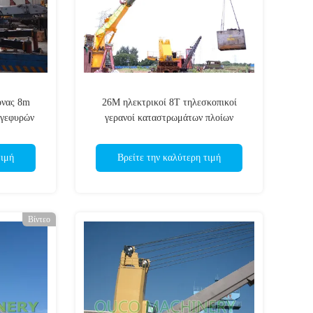
ονας 8m
26M ηλεκτρικοί 8T τηλεσκοπικοί
 γεφυρών
γερανοί καταστρωμάτων πλοίων
βραχιόνων παράκτιοι
τιμή
Βρείτε την καλύτερη τιμή
Βίντεο