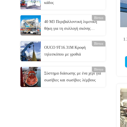
κάδος
Βίντεο
40 M3 Περιβαλλοντική λιμενική
θήκη για τη συλλογή σκόνης
σιτηρών
1.
Βίντεο
OUCO 9T16.31M Κροφή
τηλεσκόπου με γροθιά
Βίντεο
Σύστημα διάσωσης με ένα χέρι για
σωσίβιες και σωσίβιες λέμβους