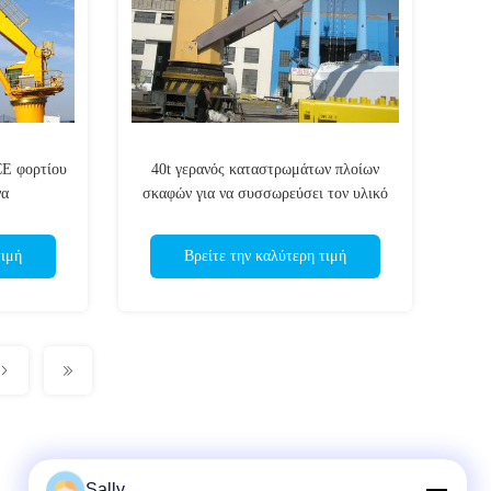
CE φορτίου
40t γερανός καταστρωμάτων πλοίων
να
σκαφών για να συσσωρεύσει τον υλικό
χειρισμό
τιμή
Βρείτε την καλύτερη τιμή
Sally