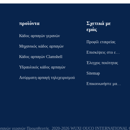
προϊόντα
Σχετικά με
εμάς
Κάδος αρπαγών γερανών
Προφίλ εταιρείας
Μηχανικός κάδος αρπαγών
Επισκέψεις στο εργ
Κάδος αρπαγών Clamshell
οστάσιο
Έλεγχος ποιότητας
Υδραυλικός κάδος αρπαγών
Sitemap
Ασύρματη αρπαγή τηλεχειρισμού
Επικοινωνήστε μαζί
μας
 αρπαγών γερανών Προμηθευτής. 2020-2026 WUXI OUCO INTERNATIONAL GR