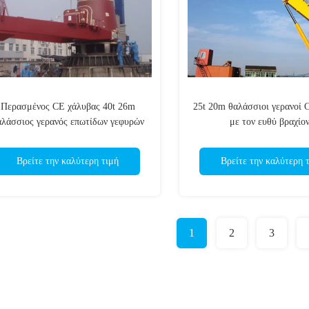
Περασμένος CE χάλυβας 40t 26m
25t 20m θαλάσσιοι γερανοί 
αλάσσιος γερανός επωτίδων γεφυρών
με τον ευθύ βραχίο
Βρείτε την καλύτερη τιμή
Βρείτε την καλύτερη 
1
2
3