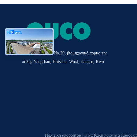
Δρόμος Tianshun No.20, βιομηχανικό πάρκο της
πόλης Yangshan, Huishan, Wuxi, Jiangsu, Κίνα
Πολιτική απορρήτου
| Κίνα Καλή ποιότητα Κάδος