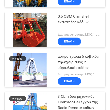
ΕΠΑΦΉ
0,5 CBM Clamshell
εκσκαφέας κάδων
Διαπραγματεύσιμα MOQ:1 σύνολο
ΕΠΑΦΉ
άσπρο χρώμα 5 κυβικός
τηλεχειρισμός 2
υδραυλικός κάδος
Clamshell φλούδας
Διαπραγματεύσιμα MOQ:1
ΕΠΑΦΉ
3 Cbm δύο μηχανικός
Leakproof ελέγχου της
Radio Remote κάδων