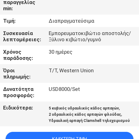
παραγγελίας
ΕΜΆΣ
min:
Τιμή:
Διαπραγματεύσιμα
ΕΠΙΣΚΈΨΕΙΣ
ΣΤΟ
Συσκευασία
Εμπορευματοκιβώτιο αποστολής/
λεπτομέρειες:
Ξύλινο κιβώτιο/γυμνό
ΕΡΓΟΣΤΆΣΙΟ
Χρόνος
30 ημέρες
παράδοσης:
ΈΛΕΓΧΟΣ
Όροι
T/T, Western Union
ΠΟΙΌΤΗΤΑΣ
πληρωμής:
Δυνατότητα
USD8000/Set
ΕΙΔΉΣΕΙΣ
προσφοράς:
Ειδικότερα:
,
5 κυβικός υδραυλικός κάδος αρπαγών
ΥΠΟΘΈΣΕΙΣ
,
2 υδραυλικός κάδος αρπαγών φλούδας
Υδραυλική αρπαγή Clamshell τηλεχειρισμού
CONTACT