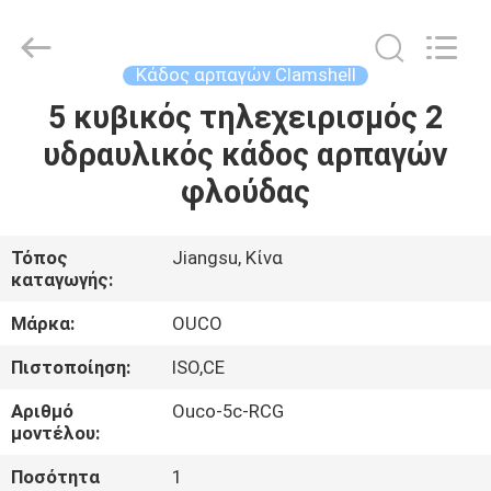
OUCO
INTERNATIONAL
GROUP
CO.,
LTD.
Κάδος αρπαγών Clamshell
All
Rights
5 κυβικός τηλεχειρισμός 2
ΣΠΊΤΙ
Reserved.
υδραυλικός κάδος αρπαγών
ΠΡΟΪΌΝΤΑ
φλούδας
ΒΊΝΤΕΟ
Τόπος
Jiangsu, Κίνα
καταγωγής:
ΕΜΦΆΝΙΣΗ
Μάρκα:
OUCO
VR
Πιστοποίηση:
ISO,CE
Αριθμό
Ouco-5c-RCG
ΣΧΕΤΙΚΆ
μοντέλου:
ΜΕ
Ποσότητα
1