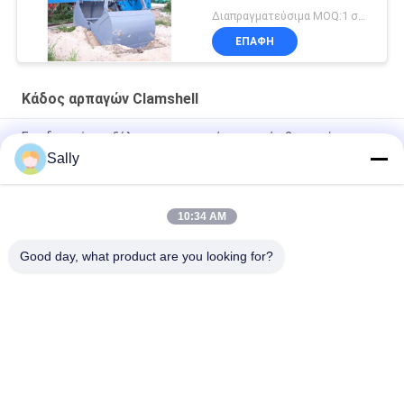
αρπαγών Clamshell
Διαπραγματεύσιμα MOQ:1 σύνολο
σχοινιών
ΕΠΑΦΉ
Κάδος αρπαγών Clamshell
Εφοδιασμός με ξύλα της μηχανικής αρπαγής 2 σχοινί
Clamshell εκβάθυνσης
Sally
Κάδος 100m αρπαγών Clamshell φλούδας δύο ραδιο
ασύρματος τηλεχειρισμός υδραυλικός
10:34 AM
Υψηλή αποδοτικότητα δύο πόδια ξύλινο υδραυλικό Clamshell
Good day, what product are you looking for?
Λαϊκή κατηγορία
Όλα
Κάδος Αρπαγών 
Μηχανικός Κάδος 
Γερανών
Αρπαγών
Κάδος Αρπαγών 
Υδραυλικός Κάδος 