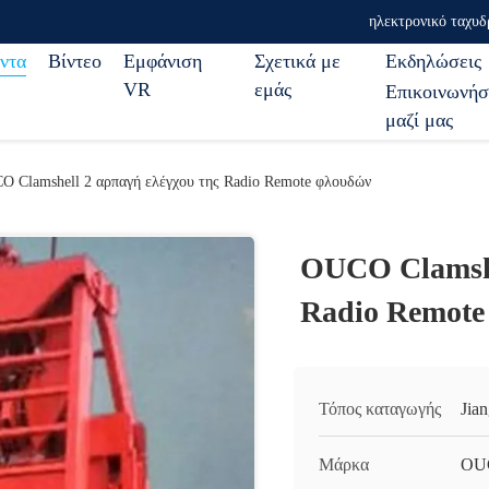
ηλεκτρονικό ταχυδ
ντα
Βίντεο
Εμφάνιση
Σχετικά με
Εκδηλώσεις
VR
εμάς
Επικοινωνήσ
μαζί μας
O Clamshell 2 αρπαγή ελέγχου της Radio Remote φλουδών
OUCO Clamshe
Radio Remote
Τόπος καταγωγής
Jia
Μάρκα
OU