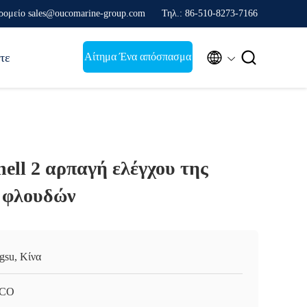
ρομείο sales@oucomarine-group.com
Τηλ.: 86-510-8273-7166


Αίτημα Ένα απόσπασμα
τε
ll 2 αρπαγή ελέγχου της
 φλουδών
ngsu, Κίνα
CO