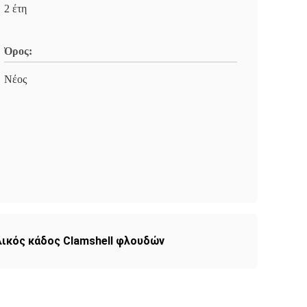
2 έτη
Όρος:
Νέος
λικός κάδος Clamshell φλουδών