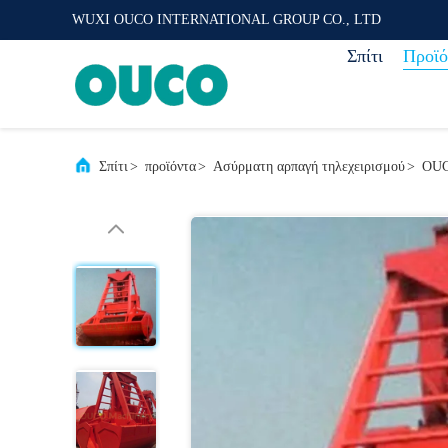
WUXI OUCO INTERNATIONAL GROUP CO., LTD
Σπίτι
Προϊό
Σπίτι
>
προϊόντα
>
Ασύρματη αρπαγή τηλεχειρισμού
>
OUC