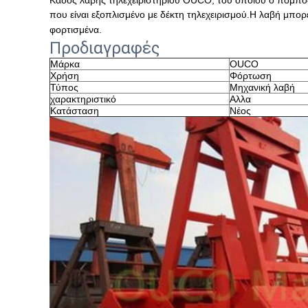
Κάδος λαβής τηλεχειριστηρίου OUCO, του οποίου ο πομπός
που είναι εξοπλισμένο με δέκτη τηλεχειρισμού.Η λαβή μπορε
φορτισμένα.
Προδιαγραφές
Μάρκα
OUCO
Χρήση
Φόρτωση
Τύπος
Μηχανική λαβή
χαρακτηριστικό
Αλλα
Κατάσταση
Νέος