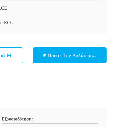
,CE
co-RCG
αζί Μας
Βρείτε Την Καλύτερη Τιμή
Εξουσιοδότηση: