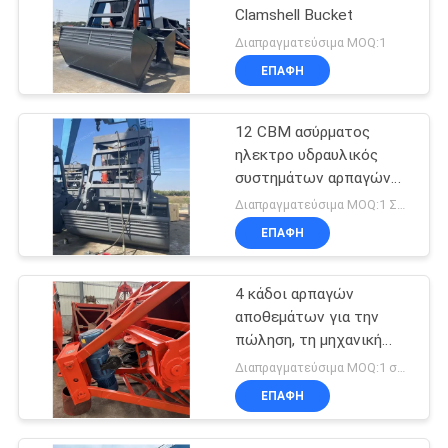
Clamshell Bucket
Διαπραγματεύσιμα MOQ:1
ΕΠΑΦΉ
12 CBM ασύρματος
ηλεκτρο υδραυλικός
συστημάτων αρπαγών
τηλεχειρισμού
Διαπραγματεύσιμα MOQ:1 ΣΥΝΟΛΟ
ΕΠΑΦΉ
4 κάδοι αρπαγών
αποθεμάτων για την
πώληση, τη μηχανική
αρπαγή και την
Διαπραγματεύσιμα MOQ:1 σύνολο
ηλεκτρουδραυλική
ΕΠΑΦΉ
αρπαγή