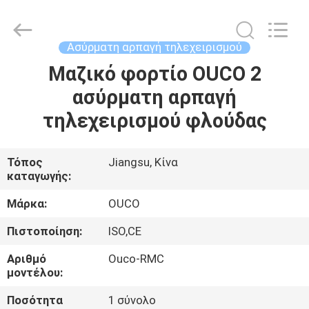
OUCO
INTERNATIONAL
GROUP
CO.,
LTD.
Ασύρματη αρπαγή τηλεχειρισμού
All
Rights
Μαζικό φορτίο OUCO 2
ΣΠΊΤΙ
Reserved.
ασύρματη αρπαγή
ΠΡΟΪΌΝΤΑ
τηλεχειρισμού φλούδας
ΒΊΝΤΕΟ
Τόπος
Jiangsu, Κίνα
καταγωγής:
ΕΜΦΆΝΙΣΗ
Μάρκα:
OUCO
VR
Πιστοποίηση:
ISO,CE
Αριθμό
Ouco-RMC
ΣΧΕΤΙΚΆ
μοντέλου:
ΜΕ
Ποσότητα
1 σύνολο