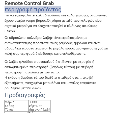
Remote Control Grab
περιγραφή προϊόντος
Για να εξασφαλιστεί καλή διείσδυση και καλό γέμισμα, οι αρπαγές
έχουν υψηλό νεκρό βάρος.Οι χώροι μεταξύ των κελυφών είναι
σχετικά μικροί για να ελαχιστοποιηθεί ο κίνδυνος απώλειας
υλικού.
Οι υδραυλικοί κύλινδροι λαβής είναι εφοδιασμένοι με
αντικαταστάσιμες προστατευτικές ράβδους εμβόλου και είναι
υδραυλικά προστατευμένοι.Το μεγάλο εύρος ανοίγματος εγγυάται
καλή συμπεριφορά διείσδυσης και απελευθέρωσης.
Οι λαβές φλούδας πορτοκαλιού διατίθενται με στροφέα ή
ενσωματωμένη περιστροφή (βαρέως τύπου) με στιβαρή
περιστροφή, ανάλογα με τον τύπο.
Η έκδοση βαρέως τύπου διαθέτει σταθερά στοπ, ακριβή
εξαρτήματα, ενισχυμένα μπουλόνια και μεγάλες επιφάνειες
ρουλεμάν μεταξύ άλλων.
Προδιαγραφές
Μάρκα
OUCO
Χρήση
Φόρτωση
Τύπος
Μηχανική λαβή