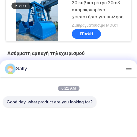
20 κυβικά μέτρα 20m3
απομακρυσμένο
χειριστήριο για πώληση
Διαπραγματεύσιμα MOQ:1
ΕΠΑΦΉ
Ασύρματη αρπαγή τηλεχειρισμού
αρπαγή ελέγχου 100m Radio Remote
Sally
4CBM σκάφος αρπαγών
6:21 AM
14CBM Μία γραμμή Ραδιοφωνικό τηλεχειριστήριο Grab
OUCO
Good day, what product are you looking for?
Λαϊκή κατηγορία
Όλα
Κάδος Αρπαγών 
Μηχανικός Κάδος 