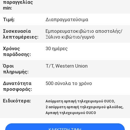
παραγγελίας
ΕΜΆΣ
min:
Τιμή:
Διαπραγματεύσιμα
ΕΠΙΣΚΈΨΕΙΣ
ΣΤΟ
Συσκευασία
Εμπορευματοκιβώτιο αποστολής/
λεπτομέρειες:
Ξύλινο κιβώτιο/γυμνό
ΕΡΓΟΣΤΆΣΙΟ
Χρόνος
30 ημέρες
παράδοσης:
ΈΛΕΓΧΟΣ
Όροι
T/T, Western Union
ΠΟΙΌΤΗΤΑΣ
πληρωμής:
Δυνατότητα
500 σύνολα το χρόνο
ΕΙΔΉΣΕΙΣ
προσφοράς:
Ειδικότερα:
,
Ασύρματη αρπαγή τηλεχειρισμού OUCO
ΥΠΟΘΈΣΕΙΣ
,
2 ασύρματη αρπαγή τηλεχειρισμού φλούδας
Αρπαγή τηλεχειρισμού OUCO
CONTACT