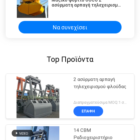
Μαζικό φορτίο OUCO 2
ασύρματη αρπαγή τηλεχειρισμού
φλούδας
Να συνεχίσει
Top Προϊόντα
2 ασύρματη αρπαγή
τηλεχειρισμού φλούδας
Διαπραγματεύσιμα MOQ:1 σύνολο
ΕΠΑΦΉ
14 CBM
Ραδιοχειριστήριο