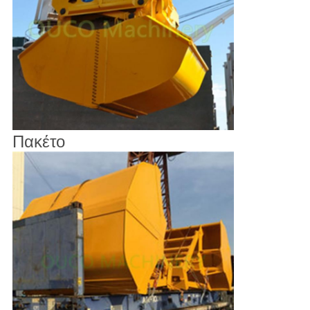
Πακέτο