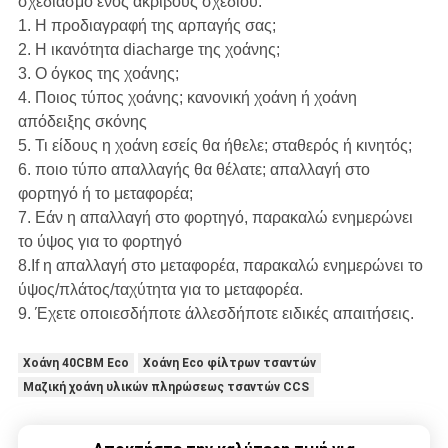
σχεδιασμό ενός ακριβούς σχεδίου:
1. Η προδιαγραφή της αρπαγής σας;
2. Η ικανότητα diacharge της χοάνης;
3. Ο όγκος της χοάνης;
4. Ποιος τύπος χοάνης; κανονική χοάνη ή χοάνη
απόδειξης σκόνης
5. Τι είδους η χοάνη εσείς θα ήθελε; σταθερός ή κινητός;
6. ποιο τύπο απαλλαγής θα θέλατε; απαλλαγή στο
φορτηγό ή το μεταφορέα;
7. Εάν η απαλλαγή στο φορτηγό, παρακαλώ ενημερώνει
το ύψος για το φορτηγό
8.If η απαλλαγή στο μεταφορέα, παρακαλώ ενημερώνει το
ύψος/πλάτος/ταχύτητα για το μεταφορέα.
9. Έχετε οποιεσδήποτε άλλεσδήποτε ειδικές απαιτήσεις.
Χοάνη 40CBM Eco
Χοάνη Eco φίλτρων τσαντών
Μαζική χοάνη υλικών πληρώσεως τσαντών CCS