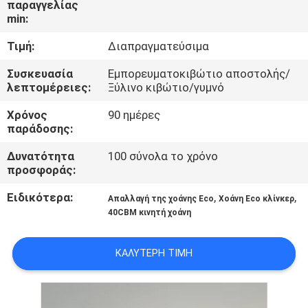
παραγγελίας
ΕΜΆΣ
min:
Τιμή:
Διαπραγματεύσιμα
ΕΠΙΣΚΈΨΕΙΣ
ΣΤΟ
Συσκευασία
Εμπορευματοκιβώτιο αποστολής/
λεπτομέρειες:
Ξύλινο κιβώτιο/γυμνό
ΕΡΓΟΣΤΆΣΙΟ
Χρόνος
90 ημέρες
παράδοσης:
ΈΛΕΓΧΟΣ
Δυνατότητα
100 σύνολα το χρόνο
ΠΟΙΌΤΗΤΑΣ
προσφοράς:
Ειδικότερα:
,
,
Απαλλαγή της χοάνης Eco
Χοάνη Eco κλίνκερ
ΕΙΔΉΣΕΙΣ
40CBM κινητή χοάνη
ΥΠΟΘΈΣΕΙΣ
ΚΑΛΎΤΕΡΗ ΤΙΜΉ
CONTACT