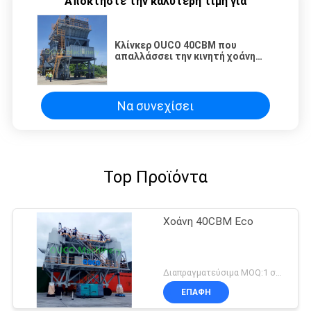
Αποκτήστε την καλύτερη τιμή για
Κλίνκερ OUCO 40CBM που
απαλλάσσει την κινητή χοάνη
Eco λιμένων
Να συνεχίσει
Top Προϊόντα
Χοάνη 40CBM Eco
Διαπραγματεύσιμα MOQ:1 σύνολο
ΕΠΑΦΉ