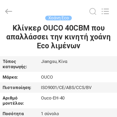
OUCO
INTERNATIONAL
GROUP
CO.,
LTD.
Χοάνη Eco
All
Rights
Κλίνκερ OUCO 40CBM που
ΣΠΊΤΙ
Reserved.
απαλλάσσει την κινητή χοάνη
ΠΡΟΪΌΝΤΑ
Eco λιμένων
ΒΊΝΤΕΟ
Τόπος
Jiangsu, Κίνα
καταγωγής:
ΕΜΦΆΝΙΣΗ
Μάρκα:
OUCO
VR
Πιστοποίηση:
ISO9001/CE/ABS/CCS/BV
Αριθμό
Ouco-EH-40
ΣΧΕΤΙΚΆ
μοντέλου:
ΜΕ
Ποσότητα
1 σύνολο