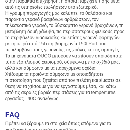
στην παράκτια επιχείρηση, η οποία παρέχει επίσης μετά
από τις υπηρεσίες πωλήσεων στο εξωτερικό.
Η γραμμή παραγωγής
μας
καλύπτει το θαλάσσιο και
παράκτιο γερανό βραχιόνων αρθρώσεων, τον
τηλεσκοπικό γερανό, το δύσκαμπτο γερανό βραχιόνων, τη
μεταβλητή δομή χάλυβα, τις περισσότερους φιλικούς προς
το περιβάλλον διαδικασίες και επίσης γερανό φορτηγών
με τη σειρά από 15t στη βιομηχανία 150t.Port που
περιλαμβάνει τους γερανούς, τις χοάνες και τις αρπαγές.
Τα μηχανήματα OUCO μπορούν να χτίσουν οποιοδήποτε
τύπο εξοπλισμού χειρισμού, σύμφωνα με το σχέδιό μας,
αλλά και σύμφωνα με τα παρεχόμενα σχέδια.
Χτίζουμε τα προϊόντα σύμφωνα με οποιαδήποτε
πιστοποίηση που ζητείται από τον πελάτη και είμαστε σε
θέση να τα χτίσουμε για να εργαστούμε μέσα, και κάτω
από τις ακραίες βαριές περιστάσεις για τα tempertures
εργασίας - 40C αναλόγως.
FAQ
Πρέπει να ξέρουμε τα στοιχεία όπως επόμενα για το