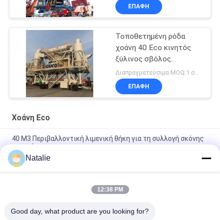
ΕΠΑΦΉ
Τοποθετημένη ρόδα
χοάνη 40 Eco κινητός
ξύλινος σβόλος
μετρητών κύβων
Διαπραγματεύσιμα MOQ:1 σύνολο
ΕΠΑΦΉ
Χοάνη Eco
40 M3 Περιβαλλοντική λιμενική θήκη για τη συλλογή σκόνης
σιτηρών
Natalie
Κινητός κυκλώνων φίλτρων Eco λιμένας 750TPH απόδειξης
σκόνης χοανών μαζικός υλικός
12:38 PM
Κινητή τσαντών φίλτρων Eco χοάνη 10 λιμένων απόδειξης
σκόνης χοανών μαζική υλική παχιά κράτη μέλη
Good day, what product are you looking for?