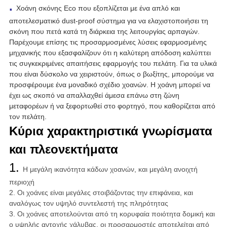
.
Χοάνη σκόνης Eco που εξοπλίζεται με ένα απλό και
αποτελεσματικό dust-proof σύστημα για να ελαχιστοποιήσει τη
σκόνη που πετά κατά τη διάρκεια της λειτουργίας αρπαγών.
Παρέχουμε επίσης τις προσαρμοσμένες λύσεις εφαρμοσμένης
μηχανικής που εξασφαλίζουν ότι η καλύτερη απόδοση καλύπτει
τις συγκεκριμένες απαιτήσεις εφαρμογής του πελάτη. Για τα υλικά
που είναι δύσκολο να χειριστούν, όπως ο βωξίτης, μπορούμε να
προσφέρουμε ένα μοναδικό σχέδιο χοανών. Η χοάνη μπορεί να
έχει ως σκοπό να απαλλαχθεί άμεσα επάνω στη ζώνη
μεταφορέων ή να ξεφορτωθεί στο φορτηγό, που καθορίζεται από
τον πελάτη.
Κύρια χαρακτηριστικά γνωρίσματα
και πλεονεκτήματα
1.
Η μεγάλη ικανότητα κάδων χοανών, και μεγάλη ανοιχτή
περιοχή
2. Οι χοάνες είναι μεγάλες στοιβάζοντας την επιφάνεια, και
αναλόγως τον υψηλό συντελεστή της πληρότητας
3. Οι χοάνες αποτελούνται από τη κορυφαία ποιότητα δομική και
ο υψηλής αντοχής χάλυβας, οι προσαρμοστές αποτελείται από