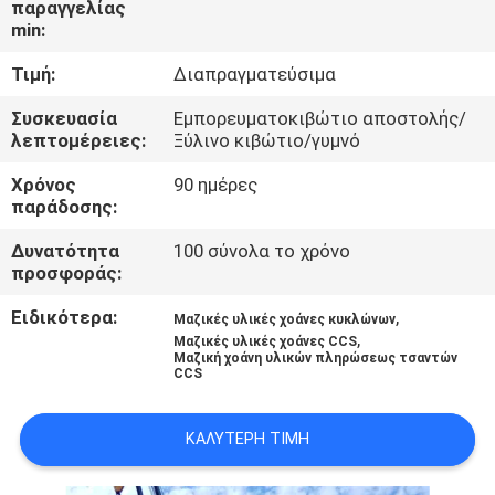
παραγγελίας
ΕΜΆΣ
min:
Τιμή:
Διαπραγματεύσιμα
ΕΠΙΣΚΈΨΕΙΣ
ΣΤΟ
Συσκευασία
Εμπορευματοκιβώτιο αποστολής/
λεπτομέρειες:
Ξύλινο κιβώτιο/γυμνό
ΕΡΓΟΣΤΆΣΙΟ
Χρόνος
90 ημέρες
παράδοσης:
ΈΛΕΓΧΟΣ
Δυνατότητα
100 σύνολα το χρόνο
ΠΟΙΌΤΗΤΑΣ
προσφοράς:
Ειδικότερα:
,
Μαζικές υλικές χοάνες κυκλώνων
ΕΙΔΉΣΕΙΣ
,
Μαζικές υλικές χοάνες CCS
Μαζική χοάνη υλικών πληρώσεως τσαντών
CCS
ΥΠΟΘΈΣΕΙΣ
ΚΑΛΎΤΕΡΗ ΤΙΜΉ
CONTACT