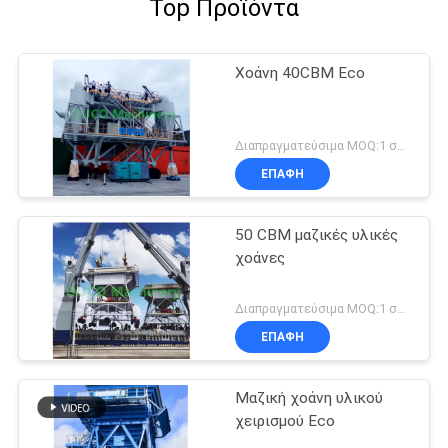
Top Προϊόντα
Χοάνη 40CBM Eco
Διαπραγματεύσιμα MOQ:1 σύνολο
ΕΠΑΦΉ
50 CBM μαζικές υλικές
χοάνες
Διαπραγματεύσιμα MOQ:1 σύνολο
ΕΠΑΦΉ
Μαζική χοάνη υλικού
χειρισμού Eco