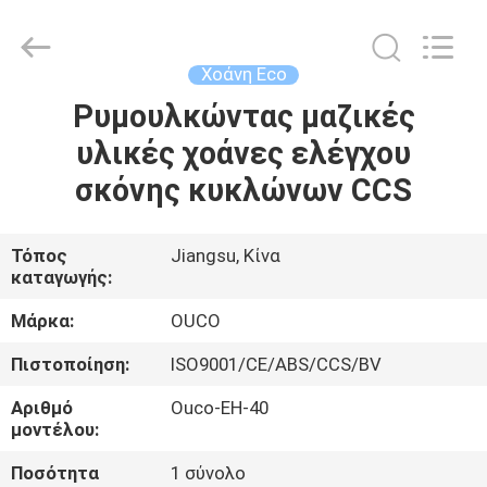
OUCO
INTERNATIONAL
GROUP
CO.,
LTD.
Χοάνη Eco
All
Rights
Ρυμουλκώντας μαζικές
ΣΠΊΤΙ
Reserved.
υλικές χοάνες ελέγχου
ΠΡΟΪΌΝΤΑ
σκόνης κυκλώνων CCS
ΒΊΝΤΕΟ
Τόπος
Jiangsu, Κίνα
καταγωγής:
ΕΜΦΆΝΙΣΗ
Μάρκα:
OUCO
VR
Πιστοποίηση:
ISO9001/CE/ABS/CCS/BV
Αριθμό
Ouco-EH-40
ΣΧΕΤΙΚΆ
μοντέλου:
ΜΕ
Ποσότητα
1 σύνολο