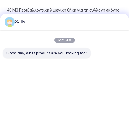
40 M3 Περιβαλλοντική λιμενική θήκη για τη συλλογή σκόνης
σιτηρών
Sally
Κινητός κυκλώνων φίλτρων Eco λιμένας 750TPH απόδειξης
σκόνης χοανών μαζικός υλικός
6:21 AM
Κινητή τσαντών φίλτρων Eco χοάνη 10 λιμένων απόδειξης
σκόνης χοανών μαζική υλική παχιά κράτη μέλη
Good day, what product are you looking for?
Λαϊκή κατηγορία
Όλα
Κάδος Αρπαγών 
Μηχανικός Κάδος 
Γερανών
Αρπαγών
Κάδος Αρπαγών 
Υδραυλικός Κάδος 
Clamshell
Αρπαγών
Ασύρματη Αρπαγή 
Θαλάσσιοι Γερανοί
Τηλεχειρισμού