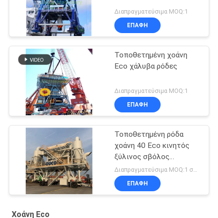
Διαπραγματεύσιμα MOQ:1
ΕΠΑΦΉ
Τοποθετημένη χοάνη
Eco χάλυβα ρόδες
Διαπραγματεύσιμα MOQ:1
ΕΠΑΦΉ
Τοποθετημένη ρόδα
χοάνη 40 Eco κινητός
ξύλινος σβόλος
μετρητών κύβων
Διαπραγματεύσιμα MOQ:1 σύνολο
ΕΠΑΦΉ
Χοάνη Eco