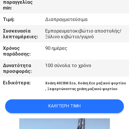
παραγγελίας
ΕΜΆΣ
min:
Τιμή:
Διαπραγματεύσιμα
ΕΠΙΣΚΈΨΕΙΣ
ΣΤΟ
Συσκευασία
Εμπορευματοκιβώτιο αποστολής/
λεπτομέρειες:
Ξύλινο κιβώτιο/γυμνό
ΕΡΓΟΣΤΆΣΙΟ
Χρόνος
90 ημέρες
παράδοσης:
ΈΛΕΓΧΟΣ
Δυνατότητα
100 σύνολα το χρόνο
ΠΟΙΌΤΗΤΑΣ
προσφοράς:
Ειδικότερα:
,
Χοάνη 40CBM Eco
Χοάνη Eco μαζικού φορτίου
ΕΙΔΉΣΕΙΣ
,
Ξεφορτώνοντας χοάνη μαζικού φορτίου
ΥΠΟΘΈΣΕΙΣ
ΚΑΛΎΤΕΡΗ ΤΙΜΉ
CONTACT