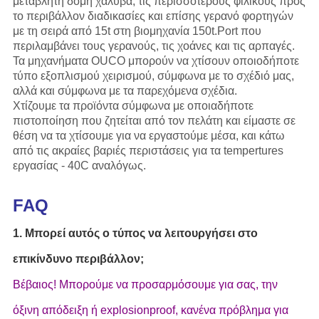
μεταβλητή δομή χάλυβα, τις περισσότερους φιλικούς προς
το περιβάλλον διαδικασίες και επίσης γερανό φορτηγών
με τη σειρά από 15t στη βιομηχανία 150t.Port που
περιλαμβάνει τους γερανούς, τις χοάνες και τις αρπαγές.
Τα μηχανήματα OUCO μπορούν να χτίσουν οποιοδήποτε
τύπο εξοπλισμού χειρισμού, σύμφωνα με το σχέδιό μας,
αλλά και σύμφωνα με τα παρεχόμενα σχέδια.
Χτίζουμε τα προϊόντα σύμφωνα με οποιαδήποτε
πιστοποίηση που ζητείται από τον πελάτη και είμαστε σε
θέση να τα χτίσουμε για να εργαστούμε μέσα, και κάτω
από τις ακραίες βαριές περιστάσεις για τα tempertures
εργασίας - 40C αναλόγως.
FAQ
1. Μπορεί αυτός ο τύπος να λειτουργήσει στο
επικίνδυνο περιβάλλον;
Βέβαιος! Μπορούμε να προσαρμόσουμε για σας, την
όξινη απόδειξη ή explosionproof, κανένα πρόβλημα για