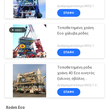
Διαπραγματεύσιμα MOQ:1
ΕΠΑΦΉ
Τοποθετημένη χοάνη
Eco χάλυβα ρόδες
Διαπραγματεύσιμα MOQ:1
ΕΠΑΦΉ
Τοποθετημένη ρόδα
χοάνη 40 Eco κινητός
ξύλινος σβόλος
μετρητών κύβων
Διαπραγματεύσιμα MOQ:1 σύνολο
ΕΠΑΦΉ
Χοάνη Eco