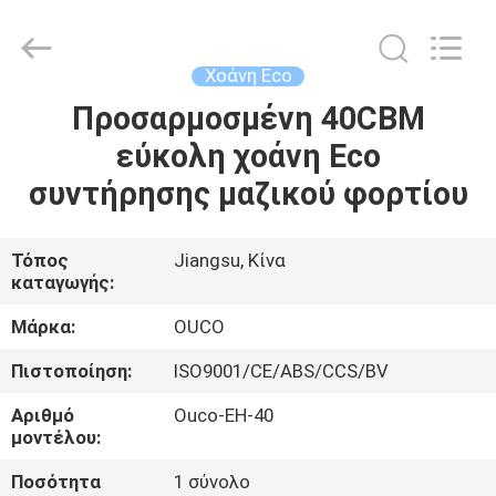
OUCO
INTERNATIONAL
GROUP
CO.,
LTD.
Χοάνη Eco
All
Rights
Προσαρμοσμένη 40CBM
ΣΠΊΤΙ
Reserved.
εύκολη χοάνη Eco
ΠΡΟΪΌΝΤΑ
συντήρησης μαζικού φορτίου
ΒΊΝΤΕΟ
Τόπος
Jiangsu, Κίνα
καταγωγής:
ΕΜΦΆΝΙΣΗ
Μάρκα:
OUCO
VR
Πιστοποίηση:
ISO9001/CE/ABS/CCS/BV
Αριθμό
Ouco-EH-40
ΣΧΕΤΙΚΆ
μοντέλου:
ΜΕ
Ποσότητα
1 σύνολο