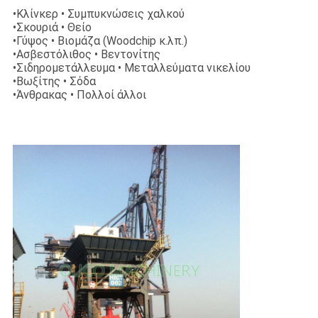
•Κλίνκερ • Συμπυκνώσεις χαλκού
•Σκουριά • Θείο
•Γύψος • Βιομάζα (Woodchip κ.λπ.)
•Ασβεστόλιθος • Βεντονίτης
•Σιδηρομετάλλευμα • Μεταλλεύματα νικελίου
•Βωξίτης • Σόδα
•Άνθρακας • Πολλοί άλλοι