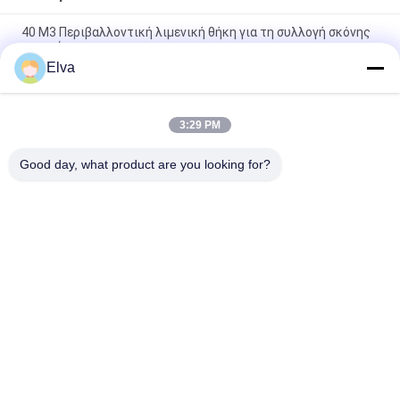
40 M3 Περιβαλλοντική λιμενική θήκη για τη συλλογή σκόνης
σιτηρών
Elva
Κινητός κυκλώνων φίλτρων Eco λιμένας 750TPH απόδειξης
σκόνης χοανών μαζικός υλικός
3:29 PM
Κινητή τσαντών φίλτρων Eco χοάνη 10 λιμένων απόδειξης
σκόνης χοανών μαζική υλική παχιά κράτη μέλη
Good day, what product are you looking for?
Λαϊκή κατηγορία
Όλα
Κάδος Αρπαγών 
Μηχανικός Κάδος 
Γερανών
Αρπαγών
Κάδος Αρπαγών 
Υδραυλικός Κάδος 
Clamshell
Αρπαγών
Ασύρματη Αρπαγή 
Θαλάσσιοι Γερανοί
Τηλεχειρισμού