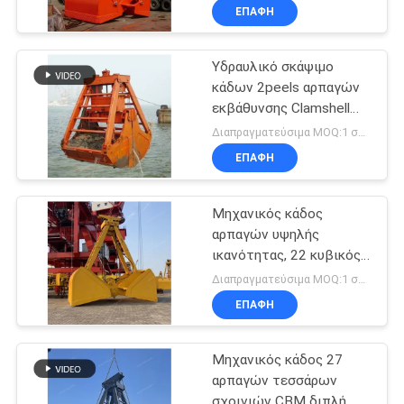
ΕΠΑΦΉ
Υδραυλικό σκάψιμο
κάδων 2peels αρπαγών
εκβάθυνσης Clamshell
μηχανικό
Διαπραγματεύσιμα MOQ:1 σύνολο
ΕΠΑΦΉ
Μηχανικός κάδος
αρπαγών υψηλής
ικανότητας, 22 κυβικός
μετρητής τέσσερις
Διαπραγματεύσιμα MOQ:1 σύνολο
αρπαγή σχοινιών
ΕΠΑΦΉ
Μηχανικός κάδος 27
αρπαγών τεσσάρων
σχοινιών CBM διπλή