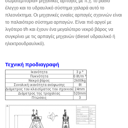
σωματεμπορία» μηχανικές αρπαγές με π.χ. το ραδιο
έλεγχο και το υδραυλικό σύστημα χαλαρά αυτό το
πλεονέκτημα. Οι μηχανικές ενιαίες αρπαγές σχοινιών είναι
το παλαιότερο σύστημα αρπαγών. Είναι πιό αργοί με
λιγότερο t/h και έχουν ένα μεγαλύτερο νεκρό βάρος να
συγκρίνει με τις αρπαγές μηχανών (diesel υδραυλικό ή
ηλεκτρουδραυλικό).
Τεχνική προδιαγραφή
Ικανότητα
3 μ ³
Πυκνότητα
0.8t/m ³
Νεκρό βάρος
2600kg
Συνολική ικανότητα ανύψωσης
8t
Διάμετρος του κλεισίματος του σχοινιού
24mm
Διάμετρος της τροχαλίας
520mm
Πτώσεις
3