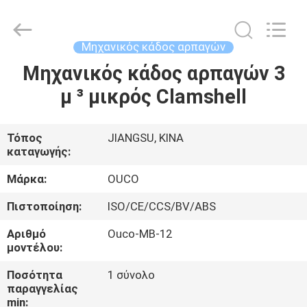
OUCO
INTERNATIONAL
GROUP
CO.,
LTD.
Μηχανικός κάδος αρπαγών
All
Rights
Μηχανικός κάδος αρπαγών 3
ΣΠΊΤΙ
Reserved.
μ ³ μικρός Clamshell
ΠΡΟΪΌΝΤΑ
Τόπος
JIANGSU, ΚΙΝΑ
καταγωγής:
ΒΊΝΤΕΟ
Μάρκα:
OUCO
ΕΜΦΆΝΙΣΗ
Πιστοποίηση:
ISO/CE/CCS/BV/ABS
VR
Αριθμό
Ouco-ΜΒ-12
μοντέλου:
ΣΧΕΤΙΚΆ
Ποσότητα
1 σύνολο
παραγγελίας
ΜΕ
min: