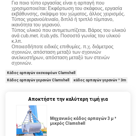
Για ποιο τύπο εργασίας είναι η αρπαγή που
χρησιμοποιείται: Εκφόρτωση του σκάφους, εργασία
εκβάθυνσης, σκάψιμο του χώματος, άλλος χειρισμός.
Τύπος γερανού/ενιαίο, διπλό ή τριπλό τύμπανο,
ικανότητα του γερανού.
Τύπος υλικού που αντιμετωπίζεται. Βάρος του υλικού
ανά cub.met. /cub.yds. Ποσοστό γωνίας του υλικού
κ.λπ.
Οποιεσδήποτε ειδικές επιθυμίες. π.χ. διάμετρος
σχοινιών, απόσταση μεταξύ των σχοινιών
ανελκυστήρων, απόσταση μεταξύ των στενών
σχοινιών.
Κάδος αρπαγών εκσκαφέων Clamshell
Κάδος αρπαγών γερανών Clamshell
κάδος αρπαγών γερανών ³ 3m
Αποκτήστε την καλύτερη τιμή για
Μηχανικός κάδος αρπαγών 3 μ ³
μικρός Clamshell