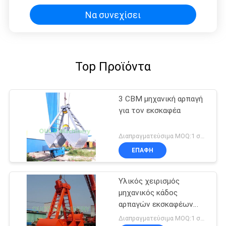
Να συνεχίσει
Top Προϊόντα
3 CBM μηχανική αρπαγή
για τον εκσκαφέα
Διαπραγματεύσιμα MOQ:1 σύνολο
ΕΠΑΦΉ
Υλικός χειρισμός
μηχανικός κάδος
αρπαγών εκσκαφέων
Clamshell 2 σχοινιών
Διαπραγματεύσιμα MOQ:1 σύνολο