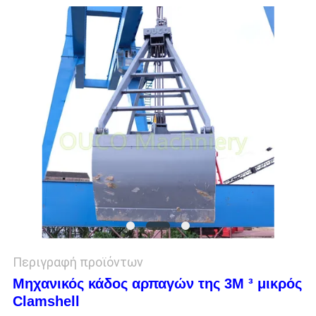
US
SITEMAP
ΠΟΛΙΤΙΚΉ
ΑΠΟΡΡΉΤΟΥ
Περιγραφή προϊόντων
Μηχανικός κάδος αρπαγών της 3M ³ μικρός
Clamshell