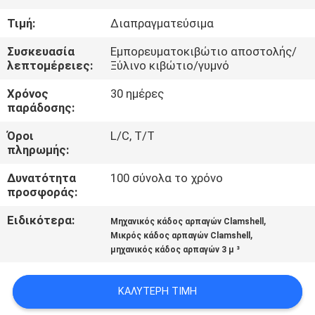
ΕΜΆΣ
Τιμή:
Διαπραγματεύσιμα
ΕΠΙΣΚΈΨΕΙΣ
Συσκευασία
Εμπορευματοκιβώτιο αποστολής/
λεπτομέρειες:
Ξύλινο κιβώτιο/γυμνό
ΣΤΟ
Χρόνος
30 ημέρες
ΕΡΓΟΣΤΆΣΙΟ
παράδοσης:
Όροι
L/C, T/T
ΈΛΕΓΧΟΣ
πληρωμής:
ΠΟΙΌΤΗΤΑΣ
Δυνατότητα
100 σύνολα το χρόνο
προσφοράς:
ΕΙΔΉΣΕΙΣ
Ειδικότερα:
,
Μηχανικός κάδος αρπαγών Clamshell
,
Μικρός κάδος αρπαγών Clamshell
μηχανικός κάδος αρπαγών 3 μ ³
ΥΠΟΘΈΣΕΙΣ
ΚΑΛΎΤΕΡΗ ΤΙΜΉ
CONTACT