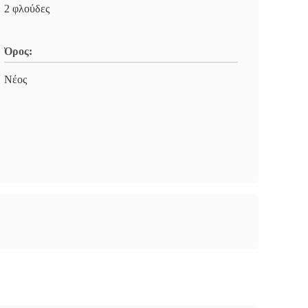
2 φλούδες
Όρος:
Νέος