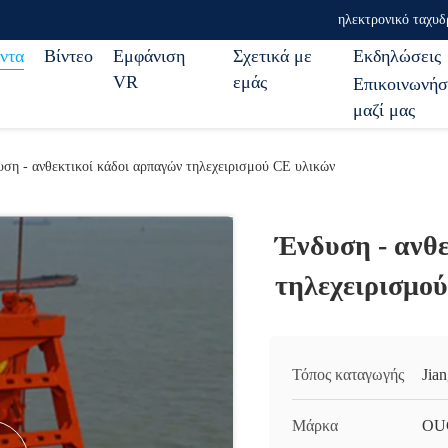
ηλεκτρονικό ταχυδ
ντα
Βίντεο
Εμφάνιση
Σχετικά με
Εκδηλώσεις
VR
εμάς
Επικοινωνήσ
μαζί μας
ση - ανθεκτικοί κάδοι αρπαγών τηλεχειρισμού CE υλικών
Ένδυση - ανθ
τηλεχειρισμο
Τόπος καταγωγής
Jia
Μάρκα
OU