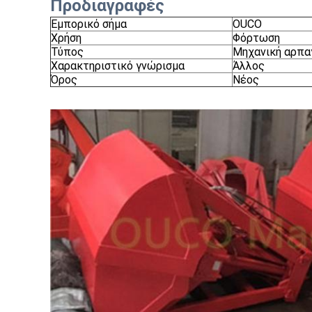
Προδιαγραφές
Εμπορικό σήμα
OUCO
Χρήση
Φόρτωση
Τύπος
Μηχανική αρπα
Χαρακτηριστικό γνώρισμα
Άλλος
Όρος
Νέος