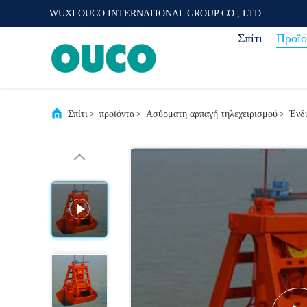
WUXI OUCO INTERNATIONAL GROUP CO., LTD
Σπίτι
Προϊό
Σπίτι
>
προϊόντα
>
Ασύρματη αρπαγή τηλεχειρισμού
>
Ένδυ