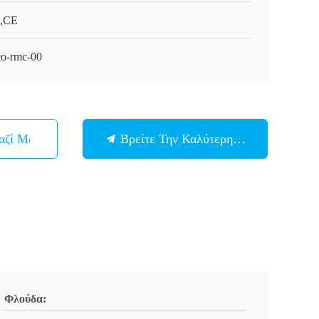
,CE
o-rmc-00
αζί Μας
Βρείτε Την Καλύτερη Τιμή
Φλούδα: