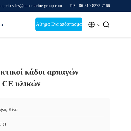
ρομείο sales@oucomarine-group.com
Τηλ.: 86-510-8273-7166


Αίτημα Ένα απόσπασμα
τε
εκτικοί κάδοι αρπαγών
ύ CE υλικών
ngsu, Κίνα
CO