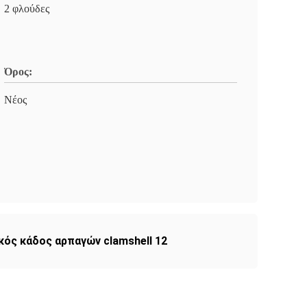
2 φλούδες
Όρος:
Νέος
κός κάδος αρπαγών clamshell 12