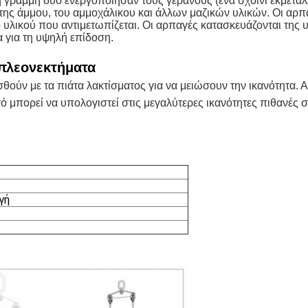
 γραμμή δύο ενεργοποίησαν τους γερανούς (ένα σχοινί εκμετάλλε
η της άμμου, του αμμοχάλικου και άλλων μαζικών υλικών. Οι αρπ
ο υλικού που αντιμετωπίζεται. Οι αρπαγές κατασκευάζονται της υ
 για τη υψηλή επίδοση.
 πλεονεκτήματα
ούν με τα πιάτα λακτίσματος για να μειώσουν την ικανότητα. 
υτό μπορεί να υπολογιστεί στις μεγαλύτερες ικανότητες πιθανές
γή