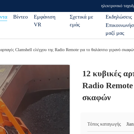
ηλεκτρονικό ταχυδ
ντα
Βίντεο
Εμφάνιση
Σχετικά με
Εκδηλώσεις
VR
εμάς
Επικοινωνήσ
μαζί μας
 αρπαγές Clamshell ελέγχου της Radio Remote για το θαλάσσιο γερανό σκαφώ
12 κυβικές αρ
Radio Remote 
σκαφών
Τόπος καταγωγής
Jia