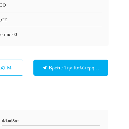
CO
,CE
o-rmc-00
αζί Μας
Βρείτε Την Καλύτερη Τιμή
Φλούδα: