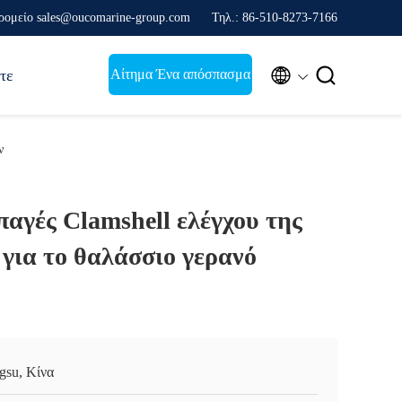
ρομείο sales@oucomarine-group.com
Τηλ.: 86-510-8273-7166


Αίτημα Ένα απόσπασμα
τε
ν
παγές Clamshell ελέγχου της
για το θαλάσσιο γερανό
ngsu, Κίνα