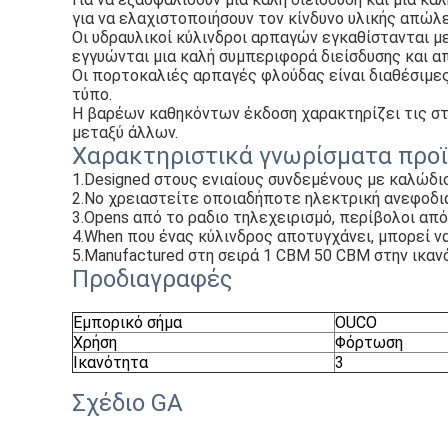
για να ελαχιστοποιήσουν τον κίνδυνο υλικής απώλε
Οι υδραυλικοί κύλινδροι αρπαγών εγκαθίστανται μ
εγγυώνται μια καλή συμπεριφορά διείσδυσης και 
Οι πορτοκαλιές αρπαγές φλούδας είναι διαθέσιμες
τύπο.
Η βαρέων καθηκόντων έκδοση χαρακτηρίζει τις στε
μεταξύ άλλων.
Χαρακτηριστικά γνωρίσματα προ
1.Designed στους ενιαίους συνδεμένους με καλώδι
2.No χρειαστείτε οποιαδήποτε ηλεκτρική ανεφοδια
3.Opens από το ραδιο τηλεχειρισμό, περίβολοι από
4.When που ένας κύλινδρος αποτυγχάνει, μπορεί να 
5.Manufactured στη σειρά 1 CBM 50 CBM στην ικαν
Προδιαγραφές
Εμπορικό σήμα
OUCO
Χρήση
Φόρτωση
Ικανότητα
3
Σχέδιο GA