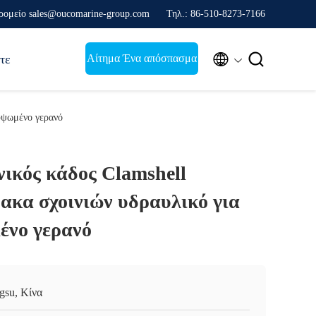
ρομείο sales@oucomarine-group.com
Τηλ.: 86-510-8273-7166


Αίτημα Ένα απόσπασμα
τε
ρυψωμένο γερανό
ικός κάδος Clamshell
ακα σχοινιών υδραυλικό για
ένο γερανό
ngsu, Κίνα