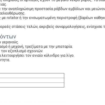
ιας.
ε την αναπληρώσιμη προστασία ράβδων εμβόλων και μειώνοντα
απελευθέρωσης.
 με rotator ή την ενσωματωμένη περιστροφή (βαρέων καθηκό
ρεές στάσεις τελών, ακριβείς συναρμολογήσεις, ενίσχυσε τ
ϊόντων
ο γερανούς.
σμό ή μηχανή, τρεξίματα με την μπαταρία.
 τον εξοπλισμό σχοινιών.
λειτουργήσει τον ενιαίο κύλινδρο για λίγο.
ότητα.