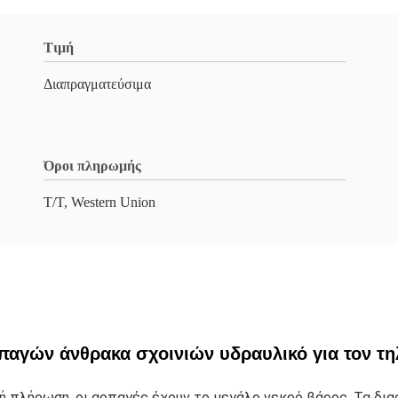
Τιμή
Διαπραγματεύσιμα
Όροι πληρωμής
T/T, Western Union
ρπαγών άνθρακα σχοινιών υδραυλικό για τον 
αλή πλήρωση, οι αρπαγές έχουν το μεγάλο νεκρό βάρος. Τα δι