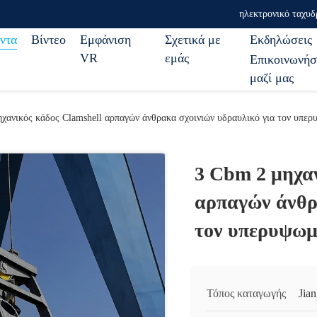
ηλεκτρονικό ταχυδ
ντα
Βίντεο
Εμφάνιση
Σχετικά με
Εκδηλώσεις
VR
εμάς
Επικοινωνήσ
μαζί μας
χανικός κάδος Clamshell αρπαγών άνθρακα σχοινιών υδραυλικό για τον υπε
3 Cbm 2 μηχαν
αρπαγών άνθρ
τον υπερυψωμ
Τόπος καταγωγής
Jia