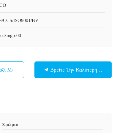
CO
/CCS/ISO9001/BV
o-3mgb-00
αζί Μας
Βρείτε Την Καλύτερη Τιμή
Χρώμα: