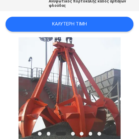
Ανυψωτικός πορτοκαλής κάδος αρπαγών
US
φλούδας
ΚΑΛΎΤΕΡΗ ΤΙΜΉ
SITEMAP
ΠΟΛΙΤΙΚΉ
ΑΠΟΡΡΉΤΟΥ