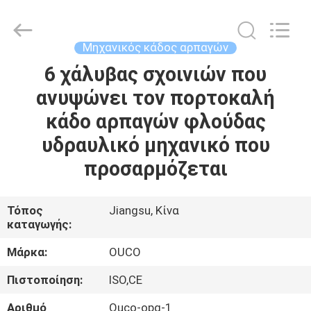
OUCO
INTERNATIONAL
GROUP
CO.,
LTD.
Μηχανικός κάδος αρπαγών
All
Rights
6 χάλυβας σχοινιών που
ΣΠΊΤΙ
Reserved.
ανυψώνει τον πορτοκαλή
ΠΡΟΪΌΝΤΑ
κάδο αρπαγών φλούδας
υδραυλικό μηχανικό που
ΒΊΝΤΕΟ
προσαρμόζεται
ΕΜΦΆΝΙΣΗ
Τόπος
Jiangsu, Κίνα
καταγωγής:
VR
Μάρκα:
OUCO
ΣΧΕΤΙΚΆ
Πιστοποίηση:
ISO,CE
ΜΕ
Αριθμό
Ouco-opg-1