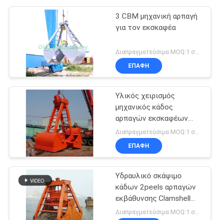
3 CBM μηχανική αρπαγή
για τον εκσκαφέα
Διαπραγματεύσιμα MOQ:1 σύνολο
ΕΠΑΦΉ
Υλικός χειρισμός
μηχανικός κάδος
αρπαγών εκσκαφέων
Clamshell 2 σχοινιών
Διαπραγματεύσιμα MOQ:1 σύνολο
ΕΠΑΦΉ
Υδραυλικό σκάψιμο
κάδων 2peels αρπαγών
εκβάθυνσης Clamshell
μηχανικό
Διαπραγματεύσιμα MOQ:1 σύνολο