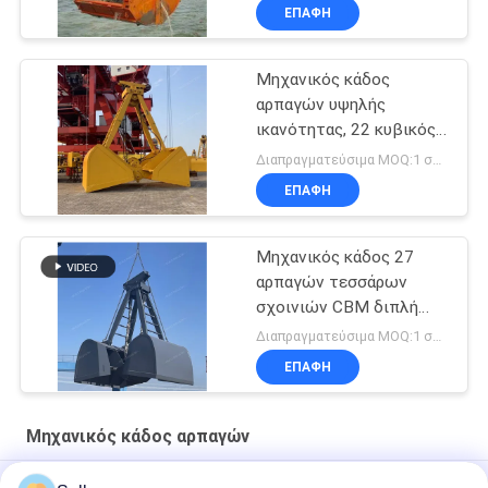
ΕΠΑΦΉ
Μηχανικός κάδος
αρπαγών υψηλής
ικανότητας, 22 κυβικός
μετρητής τέσσερις
Διαπραγματεύσιμα MOQ:1 σύνολο
αρπαγή σχοινιών
ΕΠΑΦΉ
Μηχανικός κάδος 27
αρπαγών τεσσάρων
σχοινιών CBM διπλή
αρπαγή Clamshell νυχιών
Διαπραγματεύσιμα MOQ:1 σύνολο
ΕΠΑΦΉ
Μηχανικός κάδος αρπαγών
Εκβαθύνοντας υδραυλική αρπαγή Clamshell