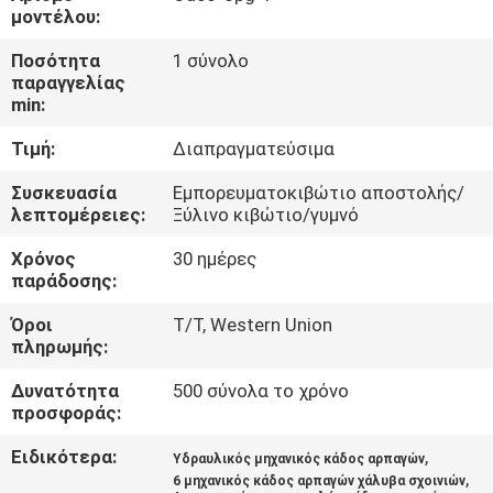
ΕΜΆΣ
μοντέλου:
Ποσότητα
1 σύνολο
ΕΠΙΣΚΈΨΕΙΣ
παραγγελίας
min:
ΣΤΟ
Τιμή:
Διαπραγματεύσιμα
ΕΡΓΟΣΤΆΣΙΟ
Συσκευασία
Εμπορευματοκιβώτιο αποστολής/
λεπτομέρειες:
Ξύλινο κιβώτιο/γυμνό
ΈΛΕΓΧΟΣ
Χρόνος
30 ημέρες
ΠΟΙΌΤΗΤΑΣ
παράδοσης:
Όροι
T/T, Western Union
ΕΙΔΉΣΕΙΣ
πληρωμής:
Δυνατότητα
500 σύνολα το χρόνο
ΥΠΟΘΈΣΕΙΣ
προσφοράς:
Ειδικότερα:
,
Υδραυλικός μηχανικός κάδος αρπαγών
CONTACT
,
6 μηχανικός κάδος αρπαγών χάλυβα σχοινιών