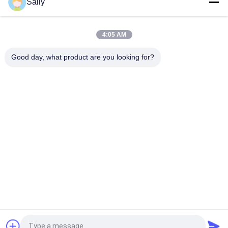
Sally
6 CBM μηχανικός κάδος αρπαγών
4:05 AM
3 κυβικοί μετρητές του μηχανικού κάδου αρπαγών διπλός-
νυχιών αρπαγής άμμου
Good day, what product are you looking for?
Λαϊκή κατηγορία
Όλα
Κάδος Αρπαγών 
Μηχανικός Κάδος 
Γερανών
Αρπαγών
Κάδος Αρπαγών 
Υδραυλικός Κάδος 
Clamshell
Αρπαγών
Ασύρματη Αρπαγή 
Θαλάσσιοι Γερανοί
Τηλεχειρισμού
Παράκτιος Γερανός 
Γερανοί 
Βάθρων
Καταστρωμάτων 
Πλοίων