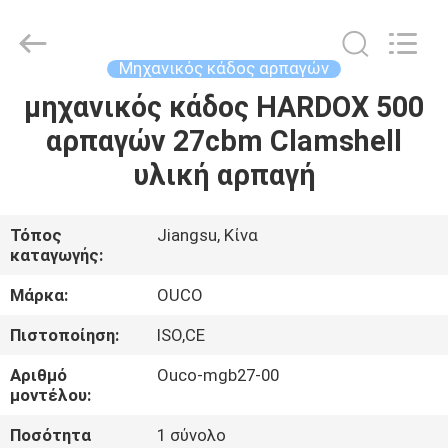
OUCO
INTERNATIONAL
GROUP
CO.,
LTD.
Μηχανικός κάδος αρπαγών
All
Rights
μηχανικός κάδος HARDOX 500
ΣΠΊΤΙ
Reserved.
αρπαγών 27cbm Clamshell
ΠΡΟΪΌΝΤΑ
υλική αρπαγή
ΒΊΝΤΕΟ
Τόπος
Jiangsu, Κίνα
καταγωγής:
ΕΜΦΆΝΙΣΗ
Μάρκα:
OUCO
VR
Πιστοποίηση:
ISO,CE
Αριθμό
Ouco-mgb27-00
ΣΧΕΤΙΚΆ
μοντέλου:
ΜΕ
Ποσότητα
1 σύνολο