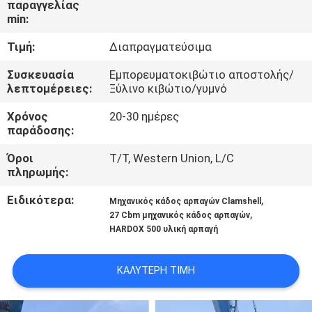
παραγγελίας
ΕΜΆΣ
min:
Τιμή:
Διαπραγματεύσιμα
ΕΠΙΣΚΈΨΕΙΣ
ΣΤΟ
Συσκευασία
Εμπορευματοκιβώτιο αποστολής/
λεπτομέρειες:
Ξύλινο κιβώτιο/γυμνό
ΕΡΓΟΣΤΆΣΙΟ
Χρόνος
20-30 ημέρες
παράδοσης:
ΈΛΕΓΧΟΣ
Όροι
T/T, Western Union, L/C
ΠΟΙΌΤΗΤΑΣ
πληρωμής:
Ειδικότερα:
,
Μηχανικός κάδος αρπαγών Clamshell
ΕΙΔΉΣΕΙΣ
,
27 Cbm μηχανικός κάδος αρπαγών
HARDOX 500 υλική αρπαγή
ΥΠΟΘΈΣΕΙΣ
ΚΑΛΎΤΕΡΗ ΤΙΜΉ
CONTACT