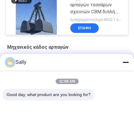
αρπαγών τεσσάρων
σχοινιών CBM διπλή
αρπαγή Clamshell νυχιών
Διαπραγματεύσιμα MOQ:1 σύνολο
ΕΠΑΦΉ
Μηχανικός κάδος αρπαγών
Εκβαθύνοντας υδραυλική αρπαγή Clamshell
Sally
6 CBM μηχανικός κάδος αρπαγών
11:09 AM
3 κυβικοί μετρητές του μηχανικού κάδου αρπαγών διπλός-
νυχιών αρπαγής άμμου
Good day, what product are you looking for?
Λαϊκή κατηγορία
Όλα
Κάδος Αρπαγών 
Μηχανικός Κάδος 
Γερανών
Αρπαγών