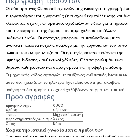
Περιγραφή προϊόντων
Οι δύο αρπαγές Clamshell σχοινιών μηχανικές για τη γραμμή δύο
ενεργοποίησαν τους γερανούς (ένα σχοινί εκμετάλλευσης και ένα
κλείνοντας σχοινί). Οι αρπαγές σχεδιάζονται ειδικά για τη χρέωση
και την εκφόρτιση της άμμου, του αμμοχάλικου και άλλων
μαζικών υλικών. Οι αρπαγές μπορούν να εκτελεσθούν με τα
ανοικτά ή κλειστά κοχύλια ανάλογα με την εργασία και τον τύπο
υλικού που αντιμετωπίζεται. Οι αρπαγές κατασκευάζονται της
υψηλής ένδυσης - ανθεκτικοί χάλυβες. Όλα τα ρουλεμάν είναι
βαρέων καθηκόντων και σφραγισμένα για τη υψηλή επίδοση.
Ο μηχανικός κάδος αρπαγών είναι έξοχος ανθεκτικός becauese
αυτό δεν χρειάζεται το ηλεκτρο-hydraluic σύστημα, ακριβώς
ανάγκη να διατηρηθεί το σχοινί χαλύβδινων συρμάτων τακτικά.
Προδιαγραφές
Εμπορικό σήμα
OUCO
Χρήση
Φόρτωση
Τύπος
Μηχανική αρπαγή
Χαρακτηριστικό γνώρισμα
Άλλος
Όρος
Νέος
Χαρακτηριστικά γνωρίσματα προϊόντων
Προαιρετικά τα κοχύλια αρπαγών μπορούν να εκτελεσθούν με τα