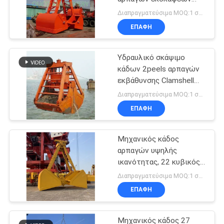
Clamshell 2 σχοινιών
Διαπραγματεύσιμα MOQ:1 σύνολο
ΕΠΑΦΉ
Υδραυλικό σκάψιμο
κάδων 2peels αρπαγών
εκβάθυνσης Clamshell
μηχανικό
Διαπραγματεύσιμα MOQ:1 σύνολο
ΕΠΑΦΉ
Μηχανικός κάδος
αρπαγών υψηλής
ικανότητας, 22 κυβικός
μετρητής τέσσερις
Διαπραγματεύσιμα MOQ:1 σύνολο
αρπαγή σχοινιών
ΕΠΑΦΉ
Μηχανικός κάδος 27