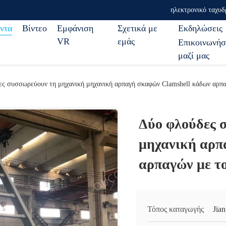
ηλεκτρονικό ταχυδ
ντα
Βίντεο
Εμφάνιση
Σχετικά με
Εκδηλώσεις
VR
εμάς
Επικοινωνήσ
μαζί μας
ς συσσωρεύουν τη μηχανική μηχανική αρπαγή σκαφών Clamshell κάδων αρπα
Δύο φλούδες 
μηχανική αρπ
αρπαγών με τ
Τόπος καταγωγής
Jia