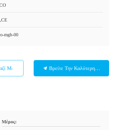
CO
,CE
o-mgb-00
αζί Μας
Βρείτε Την Καλύτερη Τιμή
Μέρος: