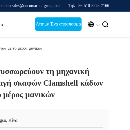
ρομείο sales@oucomarine-group.com
Τηλ.: 86-510-8273-7166


Αίτημα Ένα απόσπασμα
τε
γών με το μέρος μανικών
συσσωρεύουν τη μηχανική
αγή σκαφών Clamshell κάδων
ο μέρος μανικών
ngsu, Κίνα