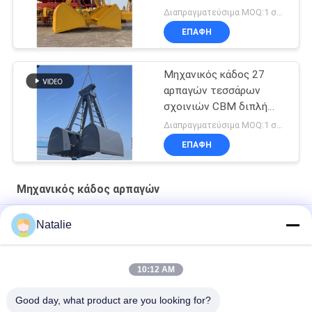
μετρητής τέσσερις
Διαπραγματεύσιμα MOQ:1 σύνολο
αρπαγή σχοινιών
ΕΠΑΦΉ
Μηχανικός κάδος 27
αρπαγών τεσσάρων
σχοινιών CBM διπλή
αρπαγή Clamshell νυχιών
Διαπραγματεύσιμα MOQ:1 σύνολο
ΕΠΑΦΉ
Μηχανικός κάδος αρπαγών
Εκβαθύνοντας υδραυλική αρπαγή Clamshell
Natalie
6 CBM μηχανικός κάδος αρπαγών
10:12 AM
3 κυβικοί μετρητές του μηχανικού κάδου αρπαγών διπλός-
νυχιών αρπαγής άμμου
Good day, what product are you looking for?