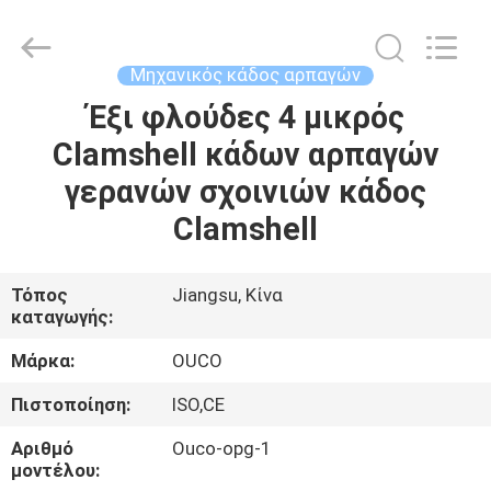
OUCO
INTERNATIONAL
GROUP
CO.,
LTD.
Μηχανικός κάδος αρπαγών
All
Rights
Έξι φλούδες 4 μικρός
ΣΠΊΤΙ
Reserved.
Clamshell κάδων αρπαγών
ΠΡΟΪΌΝΤΑ
γερανών σχοινιών κάδος
Clamshell
ΒΊΝΤΕΟ
Τόπος
Jiangsu, Κίνα
καταγωγής:
ΕΜΦΆΝΙΣΗ
VR
Μάρκα:
OUCO
Πιστοποίηση:
ISO,CE
ΣΧΕΤΙΚΆ
Αριθμό
Ouco-opg-1
ΜΕ
μοντέλου: