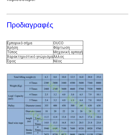
Προδιαγραφές
Εμπορικό σήμα
OUCO
Χρήση
Φόρτωση
Τύπος
Μηχανική αρπαγή
Χαρακτηριστικό γνώρισμα
Άλλος
Όρος
Νέος