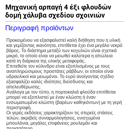
Μηχανική αρπαγή 4 έξι φλουδών
δομή χάλυβα σχεδίου σχοινιών
Περιγραφή προϊόντων
Προκειμένου να εξασφαλιστεί καλή διήθηση που η υλική 
και γεμίζοντας ικανότητα, επιτίθεται έχει ένα μεγάλο νεκρό 
βάρος. Το διάστημα μεταξύ των κοχυλιών είναι σχετικά 
μικρό, το οποίο είναι να μειωθεί καλύτερα η απώλεια 
κατά τη διάρκεια της υλικής μεταφοράς.
Επιτεθείτε τον κύλινδρο είναι εξοπλισμένος με τους 
αναπληρώσιμους προστάτες ράβδων, οι οποίοι είναι 
υδραυλικοί και μειωμένοι. Το ευρύ ανοίγοντας σχέδιο 
εξασφαλίζει καλές ιδιότητες διείσδυσης και 
απελευθέρωσης.
Ανάλογα με τον τύπο, η πορτοκαλιά φλούδα επιτίθεται 
μπορεί να εξοπλιστεί με έναν κλώστη ή έναν 
ενσωματωμένο κλώστη (βαρέων καθηκόντων) με τη γερή 
περιστροφή.
Οι γερές εκδόσεις χαρακτηρίζουν τις στερεές στάσεις 
τελών, ακριβείς συναρμολογήσεις, ενισχυμένα 
μπουλόνια, μεγάλες επιφάνειες ρουλεμάν και 
περισσότερο.