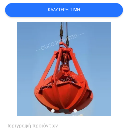
US
ΚΑΛΎΤΕΡΗ ΤΙΜΉ
SITEMAP
ΠΟΛΙΤΙΚΉ
ΑΠΟΡΡΉΤΟΥ
Περιγραφή προϊόντων