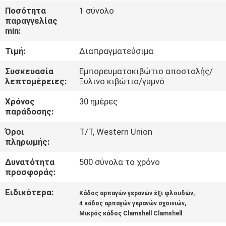
ΕΜΆΣ
Ποσότητα
1 σύνολο
παραγγελίας
min:
ΕΠΙΣΚΈΨΕΙΣ
Τιμή:
Διαπραγματεύσιμα
ΣΤΟ
ΕΡΓΟΣΤΆΣΙΟ
Συσκευασία
Εμπορευματοκιβώτιο αποστολής/
λεπτομέρειες:
Ξύλινο κιβώτιο/γυμνό
Χρόνος
30 ημέρες
ΈΛΕΓΧΟΣ
παράδοσης:
ΠΟΙΌΤΗΤΑΣ
Όροι
T/T, Western Union
πληρωμής:
ΕΙΔΉΣΕΙΣ
Δυνατότητα
500 σύνολα το χρόνο
προσφοράς:
ΥΠΟΘΈΣΕΙΣ
Ειδικότερα:
,
Κάδος αρπαγών γερανών έξι φλουδών
,
4 κάδος αρπαγών γερανών σχοινιών
Μικρός κάδος Clamshell Clamshell
CONTACT