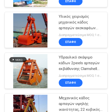
ΕΠΑΦΉ
Υλικός χειρισμός
μηχανικός κάδος
αρπαγών εκσκαφέων
Clamshell 2 σχοινιών
Διαπραγματεύσιμα MOQ:1 σύνολο
ΕΠΑΦΉ
Υδραυλικό σκάψιμο
κάδων 2peels αρπαγών
εκβάθυνσης Clamshell
μηχανικό
Διαπραγματεύσιμα MOQ:1 σύνολο
ΕΠΑΦΉ
Μηχανικός κάδος
αρπαγών υψηλής
ικανότητας, 22 κυβικός