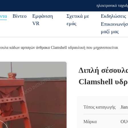
ηλεκτρονικό ταχυδ
ντα
Βίντεο
Εμφάνιση
Σχετικά με
Εκδηλώσεις
VR
εμάς
Επικοινωνήσ
μαζί μας
ουλα κάδων αρπαγών άνθρακα Clamshell υδραυλική που μηχανοποιείται
Διπλή σέσουλ
Clamshell υδρ
Τόπος καταγωγής
Jia
Μάρκα
OU