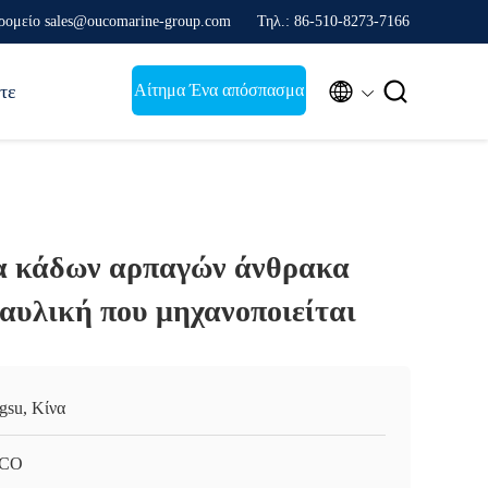
ρομείο sales@oucomarine-group.com
Τηλ.: 86-510-8273-7166


Αίτημα Ένα απόσπασμα
τε
α κάδων αρπαγών άνθρακα
αυλική που μηχανοποιείται
ngsu, Κίνα
CO