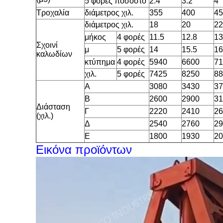
5 φορές ποσοστό
2.4
3.2
4
Τροχαλία
διάμετρος χιλ.
355
400
45
διάμετρος χιλ.
18
20
22
μήκος
4 φορές
11.5
12.8
13
Σχοινί
μ
5 φορές
14
15.5
16
καλωδίων
κτύπημα
4 φορές
5940
6600
71
χιλ.
5 φορές
7425
8250
88
Α
3080
3430
37
Β
2600
2900
31
Διάσταση
Γ
2220
2410
26
(χιλ.)
Δ
2540
2760
29
Ε
1800
1930
20
Εικόνα προϊόντων