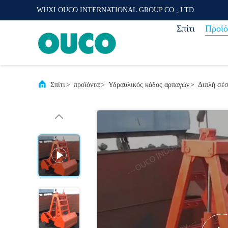
WUXI OUCO INTERNATIONAL GROUP CO., LTD
Σπίτι
Προϊό
Σπίτι
>
προϊόντα
>
Υδραυλικός κάδος αρπαγών
>
Διπλή σέσ