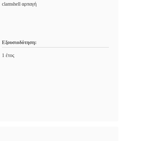
clamshell αρπαγή
Εξουσιοδότηση:
1 έτος