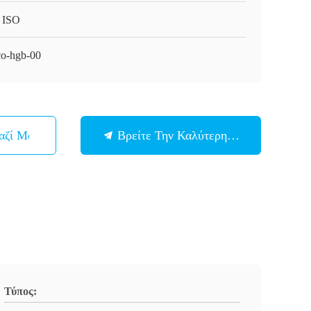
 ISO
o-hgb-00
αζί Μας
Βρείτε Την Καλύτερη Τιμή
Τύπος: