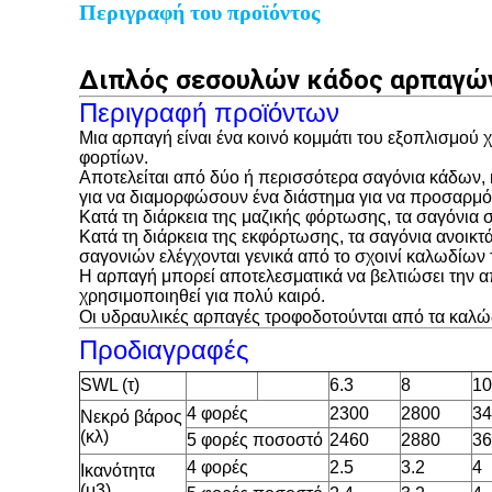
Περιγραφή του προϊόντος
Διπλός σεσουλών κάδος αρπαγών
Περιγραφή προϊόντων
Μια αρπαγή είναι ένα κοινό κομμάτι του εξοπλισμού 
φορτίων.
Αποτελείται από δύο ή περισσότερα σαγόνια κάδων, κ
για να διαμορφώσουν ένα διάστημα για να προσαρμό
Κατά τη διάρκεια της μαζικής φόρτωσης, τα σαγόνια 
Κατά τη διάρκεια της εκφόρτωσης, τα σαγόνια ανοικτά
σαγονιών ελέγχονται γενικά από το σχοινί καλωδίων
Η αρπαγή μπορεί αποτελεσματικά να βελτιώσει την α
χρησιμοποιηθεί για πολύ καιρό.
Οι υδραυλικές αρπαγές τροφοδοτούνται από τα καλώδ
Προδιαγραφές
SWL (τ)
6.3
8
10
4 φορές
2300
2800
34
Νεκρό βάρος
(κλ)
5 φορές ποσοστό
2460
2880
36
4 φορές
2.5
3.2
4
Ικανότητα
(μ3)