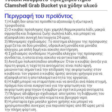
Clamshell Grab Bucket για χύδην υλικό
Περιγραφή του προϊόντος
1) Η λαβή δεν απαιτεί πρόσθετα αξεσουάρ ή εξωτερική
τροφοδοσία.
2) Ο κουβάς πρόσληψης έχει χαμηλή θερμοκρασία λάδι, μακρά
σφραγίδα και διάρκεια ζωής σωλήνα λάδι, και μπορεί να
εξασφαλίσει συνεχή λειτουργία 24 ώρες.
3) Μονομερές σχεδιασμός: Το σύστημα ελέγχου της πρόσφυσης
χωρίζεται σε δύο μονάδες, υδραυλική μονάδα και μονάδα
ελέγχου, με απλή δομή και εύκολη συντήρηση.
4) Σχεδιασμός συνδέσμου: Η μονάδα ελέγχου της πρόσφυσης
συνδέεται, η οποία είναι εύκολο να αντικατασταθεί.
5) Ανοίξιμο πολυεπίπεδου αποθηκών: Όταν ο κουβάς άνοιξε για
πρώτη φορά, η ταχύτητα ανοίγματος είναι πολύ αργή,
μειώνοντας σημαντικά την επίδραση της εκφόρτωσης στον
κουβά και τον γερανό.ο κουβάς άρσης ανοίγει γρήγορα για να
εξασφαλιστεί η αποτελεσματικότητα της εργασίας.
6) Η λαβή μπορεί να σταματήσει και να ανοίξει ανά πάσα στιγμή,
πράγμα που είναι ευεργετικό για την φόρτωση και την
εκφόρτωση φορτηγών ή καμβών με σχετικά μικρά ανοίγματα.
7) Πλήρως αδιάβροχο σχεδιασμό: αποτρέπει τη διάβρωση του
συστήματος ελέγχου από κύματα και βροχερό νερό.
8) Η μπαταρία έχει μεγάλο χρόνο χρήσης και μπορεί να
χρησιμοποιηθεί συνεχώς για περισσότερες από 80 ώρες μετά
την πλήρη φόρτιση.