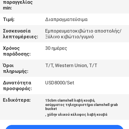
παραγγελίας
ΕΜΆΣ
min:
Τιμή:
Διαπραγματεύσιμα
ΕΠΙΣΚΈΨΕΙΣ
ΣΤΟ
Συσκευασία
Εμπορευματοκιβώτιο αποστολής/
λεπτομέρειες:
Ξύλινο κιβώτιο/γυμνό
ΕΡΓΟΣΤΆΣΙΟ
Χρόνος
30 ημέρες
παράδοσης:
ΈΛΕΓΧΟΣ
Όροι
T/T, Western Union, T/T
ΠΟΙΌΤΗΤΑΣ
πληρωμής:
Δυνατότητα
USD8000/Set
ΕΙΔΉΣΕΙΣ
προσφοράς:
Ειδικότερα:
,
15cbm clamshell λαβή κουβά
ΥΠΟΘΈΣΕΙΣ
ασύρματος τηλεχειριστήρα clamshell grab
bucket
,
χύδην υλικού κέλυφος λαβή κουβά
CONTACT