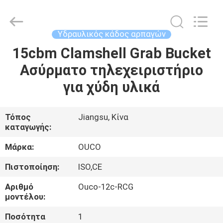
OUCO
INTERNATIONAL
GROUP
CO.,
LTD.
Υδραυλικός κάδος αρπαγών
All
Rights
15cbm Clamshell Grab Bucket
ΣΠΊΤΙ
Reserved.
Ασύρματο τηλεχειριστήριο
ΠΡΟΪΌΝΤΑ
για χύδη υλικά
ΒΊΝΤΕΟ
Τόπος
Jiangsu, Κίνα
καταγωγής:
ΕΜΦΆΝΙΣΗ
Μάρκα:
OUCO
VR
Πιστοποίηση:
ISO,CE
Αριθμό
Ouco-12c-RCG
ΣΧΕΤΙΚΆ
μοντέλου:
ΜΕ
Ποσότητα
1