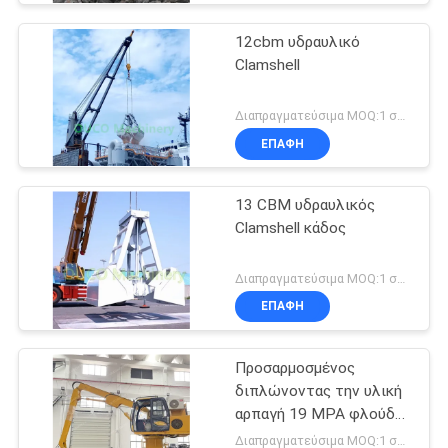
12cbm υδραυλικό
Clamshell
Διαπραγματεύσιμα MOQ:1 σύνολο
ΕΠΑΦΉ
13 CBM υδραυλικός
Clamshell κάδος
Διαπραγματεύσιμα MOQ:1 σύνολο
ΕΠΑΦΉ
Προσαρμοσμένος
διπλώνοντας την υλική
αρπαγή 19 MPA φλούδας
χειριστών απορρίματος
Διαπραγματεύσιμα MOQ:1 σύνολο