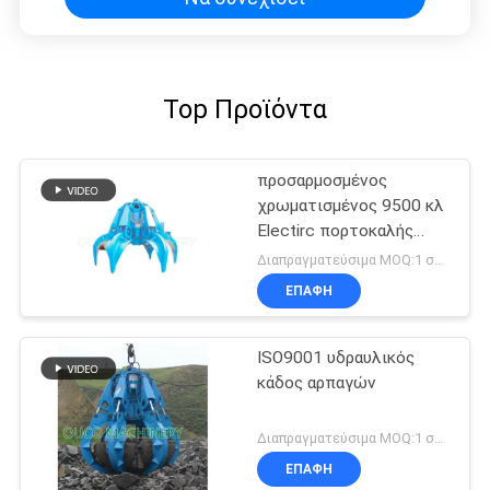
Top Προϊόντα
προσαρμοσμένος
χρωματισμένος 9500 κλ
Electirc πορτοκαλής
κάδος αρπαγών φλούδας
Διαπραγματεύσιμα MOQ:1 σύνολο
υδραυλικός
ΕΠΑΦΉ
ISO9001 υδραυλικός
κάδος αρπαγών
Διαπραγματεύσιμα MOQ:1 σύνολο
ΕΠΑΦΉ