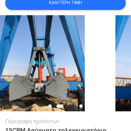
ΚΑΛΎΤΕΡΗ ΤΙΜΉ
US
SITEMAP
ΠΟΛΙΤΙΚΉ
ΑΠΟΡΡΉΤΟΥ
Περιγραφή προϊόντων
15CBM Ασύρματο τηλεχειριστήριο