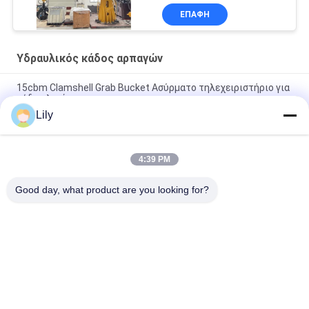
βραχιόνων
ΕΠΑΦΉ
Υδραυλικός κάδος αρπαγών
15cbm Clamshell Grab Bucket Ασύρματο τηλεχειριστήριο για
χύδη υλικά
Lily
12CBM ραδιο τηλεχειρισμός κάδων αρπαγών Clamshell για το
μαζικό υλικό
4:39 PM
Ηλεκτρο υδραυλικά χτυπήματα δομών Q355 έξι κάδων
αρπαγών απορριμάτων
Good day, what product are you looking for?
Λαϊκή κατηγορία
Όλα
Κάδος Αρπαγών 
Μηχανικός Κάδος 
Γερανών
Αρπαγών
Κάδος Αρπαγών 
Υδραυλικός Κάδος 