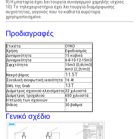
9) Η μπαταρία έχει λειτουργία συναγερμού χαμηλής ισχύος.
10) Το τηλεχειριστήριο έχει λειτουργία διαμόρφωσης
συχνότητας, γεγονός που το καθιστά ευρύτερα
χρησιμοποιημένο.
Προδιαγραφές
Ετικέτα
ΟΥΚΟ
Χρήση
Εφοδιασμός
Δυναμικότητα
15 κυβικά
Δυναμικότητα
6-8-10-12-15m3
Σφιχτότητα
15m3 (0,6t/m3)
6m3 (2,2t/m3)
11.5Τ
Νεκρό βάρος
Συνολική ανυψωτική ικανότητα
16.4t
13Τ
SWL της Grab
Διάμετρος σχοινιού κλεισίματος
32 χιλιοστά
Διάμετρος τροχαλιού
650 χιλιοστά
Η πτώση των σχοινιών
3
Θόλος
30 βαθμοί
Γενικό σχέδιο