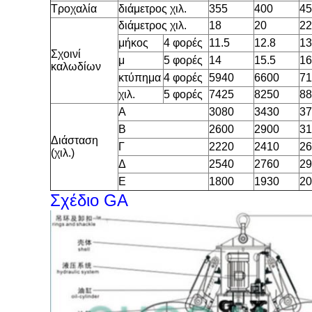
Τροχαλία
διάμετρος χιλ.
355
400
45
διάμετρος χιλ.
18
20
22
μήκος
4 φορές
11.5
12.8
13
Σχοινί
μ
5 φορές
14
15.5
16
καλωδίων
κτύπημα
4 φορές
5940
6600
71
χιλ.
5 φορές
7425
8250
88
Α
3080
3430
37
Β
2600
2900
31
Διάσταση
Γ
2220
2410
26
(χιλ.)
Δ
2540
2760
29
Ε
1800
1930
20
Σχέδιο GA