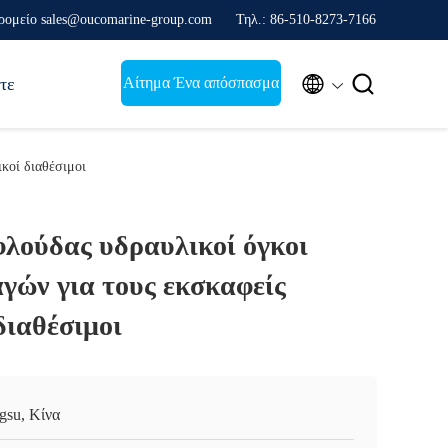
ρομείο sales@oucomarine-group.com
Τηλ.: 86-510-8273-7166


Αίτημα Ένα απόσπασμα
τε
κοί διαθέσιμοι
φλούδας υδραυλικοί όγκοι
γών για τους εκσκαφείς
διαθέσιμοι
ngsu, Κίνα