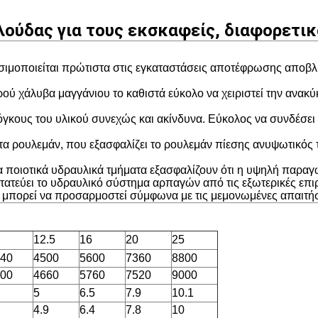
ούδας για τους εκσκαφείς, διαφορετικ
μοποιείται πρώτιστα στις εγκαταστάσεις αποτέφρωσης αποβλή
ρού χάλυβα μαγγάνιου το καθιστά εύκολο να χειριστεί την ανα
γκους του υλικού συνεχώς και ακίνδυνα. Εύκολος να συνδέσει 
τα ρουλεμάν, που εξασφαλίζει το ρουλεμάν πίεσης ανυψωτικός 
τα ποιοτικά υδραυλικά τμήματα εξασφαλίζουν ότι η υψηλή παραγω
εύει το υδραυλικό σύστημα αρπαγών από τις εξωτερικές επιρ
μπορεί να προσαρμοστεί σύμφωνα με τις μεμονωμένες απαιτήσ
12.5
16
20
25
40
4500
5600
7360
8800
00
4660
5760
7520
9000
5
6.5
7.9
10.1
4.9
6.4
7.8
10