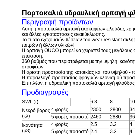
Πορτοκαλιά υδραυλική αρπαγή φλ
Περιγραφή προϊόντων
Αυτή η πορτοκαλιά αρπαγή εκσκαφέων φλούδας χρησι
και άλλες εγκαταστάσεις ανακύκλωσης.
Το πιάτο εξεχουσών θέσεων του wear-resistant σκλη
πετρών ή άλλων υλικών!
Η αρπαγή OUCO μπορεί να χειριστεί τους μεγάλους ό
επέκταση.
360 βαθμός που περιστρέφεται με την υψηλή ικανότη
στροφέων.
Η άριστη προστασία της κατοικίας και του υψηλού - 
Η παραλλαγή προστασίας φραγμών κλονισμού προστατ
Επιπλέον, η υδραυλική πορτοκαλιά αρπαγή φλούδας 
Προδιαγραφές
SWL (τ)
6.3
8
10
4 φορές
2300
2800
34
Νεκρό βάρος
(κλ)
5 φορές ποσοστό
2460
2880
36
4 φορές
2.5
3.2
4
Ικανότητα
(μ3)
5 φορές ποσοστό
2.4
3.2
4