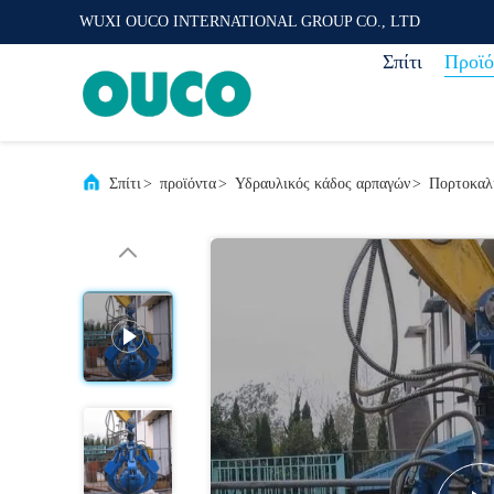
WUXI OUCO INTERNATIONAL GROUP CO., LTD
Σπίτι
Προϊό
Σπίτι
>
προϊόντα
>
Υδραυλικός κάδος αρπαγών
>
Πορτοκαλι