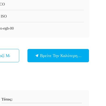
CO
 ISO
o-egb-00
αζί Μας
Βρείτε Την Καλύτερη Τιμή
Τύπος: