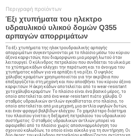
Περιγραφή προϊόντων
Έξι χτυπήματα του ηλεκτρο
υδραυλικού υλικού δομών Q355
αρπαγών απορριμάτων
Τα έξι χτυπήματα της ηλεκτρουδραυλικής αρπαγής
απορριμάτων συγκεντρώνονται με το πλαίσιο μέσω του κύριου
άξονα καρφιτσών, που διαμορφώνει μια μορφή λωτού όταν
λειτουργεί. Ο κύλινδρος πετρελαίου που συνδέεται τα υλικά με
το χτύπημα κάδων ελέγχει την περάτωση και το άνοιγμα του
χτυπήματος κάδων για να αρπάξει ή να ρίξει. Ο υψηλός
χάλυβας κραμάτων χρησιμοποιείται για την ακρίβεια που
επεξεργάζεται στη μηχανή και που αποσβήνει του κύριου άξονα
καρφιτσών. Η άκρη κάδων αποτελείται από το wear-resistant
χυτοχάλυβα κραμάτων. Το πλαίσιο είναι ένα βασικό μέρος, το
οποίο αποτελείται από ένα wear-resistant πιάτο χάλυβα. Ο
σταθμός υδραυλικών αντλιών εγκαθίσταται στο πλαίσιο, το
οποίο αποτελείται από μια μηχανή, μια αντλία υψηλών δυτών,
και έναν φραγμό βαλβίδων ελέγχου. Το χαμηλότερο διάστημα
του πλαισίου γίνεται η δεξαμενή πετρελαίου του υδραυλικού
συστήματος. Ο σταθμός υδραυλικών αντλιών μπορεί να
αφαιρεθεί από το πλαίσιο χωρίς αποσυναρμολόγηση του
σχοινιού καλωδίων, το οποίο είναι εύκολο για τη συντήρηση. Οι
δύο άκρες του κυλίνδρου πετρελαίου καθορίζονται αντίστοιχα