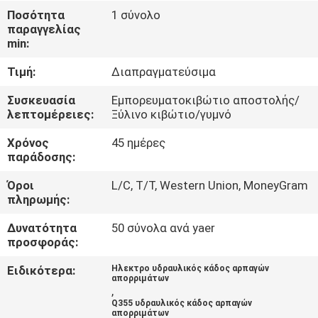
ΕΜΆΣ
Ποσότητα
1 σύνολο
παραγγελίας
min:
ΕΠΙΣΚΈΨΕΙΣ
Τιμή:
Διαπραγματεύσιμα
ΣΤΟ
ΕΡΓΟΣΤΆΣΙΟ
Συσκευασία
Εμπορευματοκιβώτιο αποστολής/
λεπτομέρειες:
Ξύλινο κιβώτιο/γυμνό
Χρόνος
45 ημέρες
ΈΛΕΓΧΟΣ
παράδοσης:
ΠΟΙΌΤΗΤΑΣ
Όροι
L/C, T/T, Western Union, MoneyGram
πληρωμής:
ΕΙΔΉΣΕΙΣ
Δυνατότητα
50 σύνολα ανά yaer
προσφοράς:
ΥΠΟΘΈΣΕΙΣ
Ειδικότερα:
Ηλεκτρο υδραυλικός κάδος αρπαγών
απορριμάτων
,
CONTACT
Q355 υδραυλικός κάδος αρπαγών
απορριμάτων