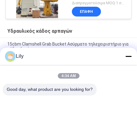
χειριστών απορρίματος
Διαπραγματεύσιμα MOQ:1 σύνολο
βραχιόνων
ΕΠΑΦΉ
Υδραυλικός κάδος αρπαγών
15cbm Clamshell Grab Bucket Ασύρματο τηλεχειριστήριο για
χύδη υλικά
Lily
12CBM ραδιο τηλεχειρισμός κάδων αρπαγών Clamshell για το
μαζικό υλικό
4:34 AM
Ηλεκτρο υδραυλικά χτυπήματα δομών Q355 έξι κάδων
αρπαγών απορριμάτων
Good day, what product are you looking for?
Λαϊκή κατηγορία
Όλα
Κάδος Αρπαγών 
Μηχανικός Κάδος 
Γερανών
Αρπαγών