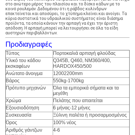
στο ανώτερο μέρος του πλαισίου και το δίσκο κάδων με το
κοινό ρουλεμάν. Δεδομένου ότι η ράβδος κυλίνδρων
επεκτείνεται και αποσύρει, το χτύπημα κλείνει και ανοίγει. Τα
κύρια συστατικά του υδραυλικού συστήματος είναι διάσημα
προϊόντα, τα οποία κάνουν την αρπαγή να έχει την άριστη
απόδοση. Η αρπαγή μπορεί να λειτουργήσει σε όλα τα είδη
αυστηρών περιβαλλόντων.
Προδιαγραφές
Τύπος
Πορτοκαλιά αρπαγή φλούδας
Υλικό του κάδου
Q345B, Q460, NM360/400,
εκσκαφέων
HARDOX450/500
Ανώτατο άνοιγμα
12002200mm
Βάρος
550kg-1700kg
Πρότυπο μηχανών
Όλα τα εμπορικά σήματα και τα
μεγέθη
Χρώμα
Πελάτης που απαιτείται
Εξουσιοδότηση
6 μήνας-12 μήνες
Συσκευασία
Ξύλινη παλέτα ή προσαρμοσμένος
Όρος
100% νέος
Αριθμός γάντζων
4-6