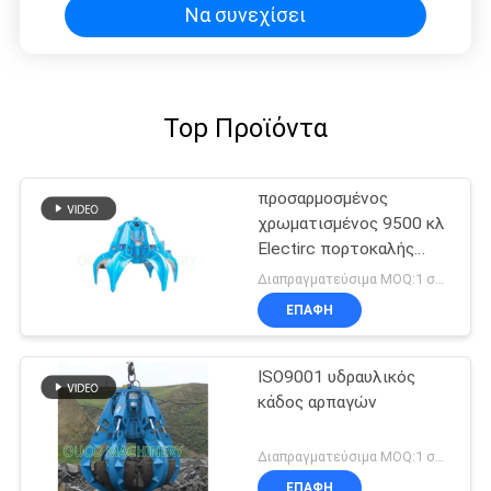
Να συνεχίσει
Top Προϊόντα
προσαρμοσμένος
χρωματισμένος 9500 κλ
Electirc πορτοκαλής
κάδος αρπαγών φλούδας
Διαπραγματεύσιμα MOQ:1 σύνολο
υδραυλικός
ΕΠΑΦΉ
ISO9001 υδραυλικός
κάδος αρπαγών
Διαπραγματεύσιμα MOQ:1 σύνολο
ΕΠΑΦΉ