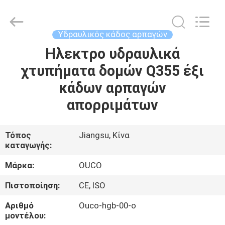
OUCO
INTERNATIONAL
GROUP
CO.,
LTD.
Υδραυλικός κάδος αρπαγών
All
Rights
Ηλεκτρο υδραυλικά
ΣΠΊΤΙ
Reserved.
χτυπήματα δομών Q355 έξι
ΠΡΟΪΌΝΤΑ
κάδων αρπαγών
απορριμάτων
ΒΊΝΤΕΟ
Τόπος
Jiangsu, Κίνα
καταγωγής:
ΕΜΦΆΝΙΣΗ
VR
Μάρκα:
OUCO
Πιστοποίηση:
CE, ISO
ΣΧΕΤΙΚΆ
Αριθμό
Ouco-hgb-00-ο
ΜΕ
μοντέλου: