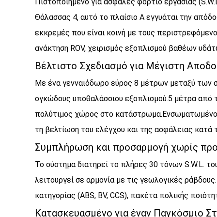
Πιστοποιημένο για ασφαλές φορτίο εργασίας (S.W.L
Θάλασσας 4, αυτό το πλαίσιο Α εγγυάται την απόδο
εκκρεμές που είναι κοινή με τους περιστρεφόμενο
ανάκτηση ROV, χειρισμός εξοπλισμού βαθέων υδάτ
Βέλτιστο Σχεδιασμό για Μέγιστη Αποδ
Με ένα γενναιόδωρο εύρος 8 μέτρων μεταξύ των στ
ογκώδους υποθαλάσσιου εξοπλισμού.5 μέτρα από τ
πολύτιμος χώρος στο κατάστρωμα.Ενσωματωμένοι αν
τη βελτίωση του ελέγχου και της ασφάλειας κατά 
Συμπλήρωση και προσαρμογή χωρίς πρ
Το σύστημα διατηρεί το πλήρες 30 τόνων S.W.L. του
λειτουργεί σε αρμονία με τις γεωλογικές ράβδο
κατηγορίας (ABS, BV, CCS), πακέτα πολικής ποιότη
Κατασκευασμένο για έναν Παγκόσμιο Σ