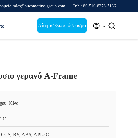
ρομείο sales@oucomarine-group.com
Τηλ.: 86-510-8273-7166


Αίτημα Ένα απόσπασμα
τε
σσιο γερανό A-Frame
ngsu, Κίνα
CO
 CCS, BV, ABS, API-2C