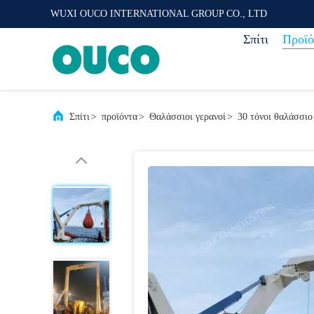
WUXI OUCO INTERNATIONAL GROUP CO., LTD
Σπίτι
Προϊό
Σπίτι
>
προϊόντα
>
Θαλάσσιοι γερανοί
>
30 τόνοι θαλάσσιο