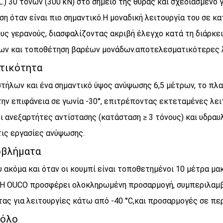
.) 30 τόνων (300 kN) στο σημείο της θύρας και σχεδιασμένο 
ση όταν είναι πιο σημαντικό.Η μοναδική λειτουργία του σε 
υς γερανούς, διασφαλίζοντας ακριβή έλεγχο κατά τη διάρκε
ων και τοποθέτηση βαρέων μονάδων.αποτελεσματικότερες λε
οτικότητα
ήλων και ένα σημαντικό ύψος ανύψωσης 6,5 μέτρων, το πλαί
ην επιφάνεια σε γωνία -30°, επιτρέποντας εκτεταμένες λει
εξαρτήτες αντίστασης (κατάσταση ≥ 3 τόνους) και υδραυλικο
τις εργασίες ανύψωσης.
οβλήματα
 ακόμα και όταν οι κουμπί είναι τοποθετημένοι 10 μέτρα μακ
υς.Η OUCO προσφέρει ολοκληρωμένη προσαρμογή, συμπεριλα
τας για λειτουργίες κάτω από -40 °C,και προσαρμογές σε πε
τόλο