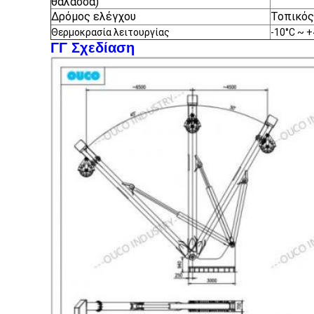
θάλασσα)
Δρόμος ελέγχου
Τοπικός
Θερμοκρασία λειτουργίας
-10°C ~ 
ΓΓ Σχεδίαση