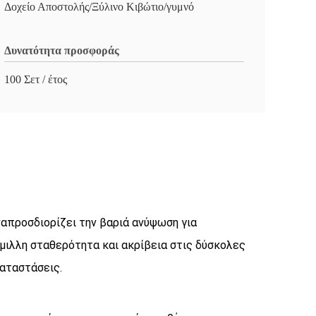
Δοχείο Αποστολής/Ξύλινο Κιβώτιο/γυμνό
Δυνατότητα προσφοράς
100 Σετ / έτος
ναπροσδιορίζει την βαριά ανύψωση για
μιλλη σταθερότητα και ακρίβεια στις δύσκολες
αταστάσεις.