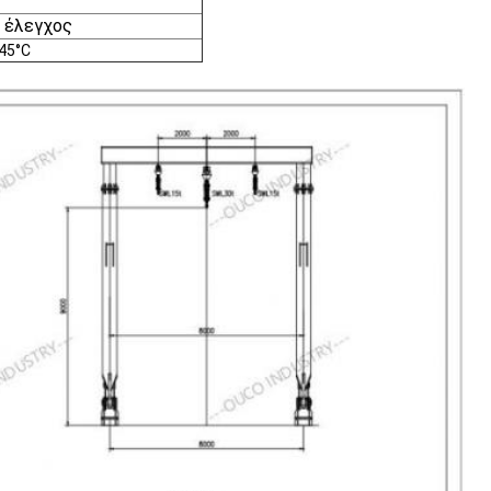
 έλεγχος
+45°C