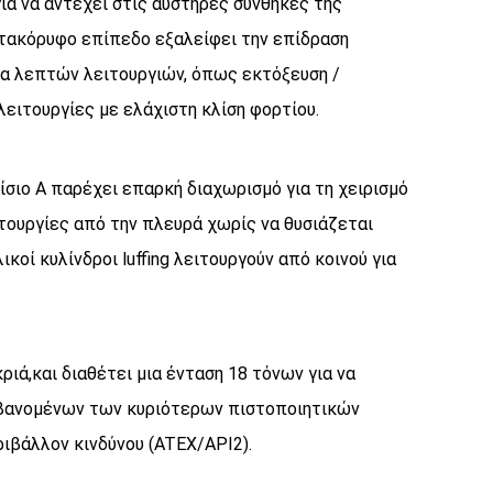
για να αντέχει στις αυστηρές συνθήκες της
κατακόρυφο επίπεδο εξαλείφει την επίδραση
ια λεπτών λειτουργιών, όπως εκτόξευση /
ιτουργίες με ελάχιστη κλίση φορτίου.
σιο Α παρέχει επαρκή διαχωρισμό για τη χειρισμό
τουργίες από την πλευρά χωρίς να θυσιάζεται
ί κυλίνδροι luffing λειτουργούν από κοινού για
ριά,και διαθέτει μια ένταση 18 τόνων για να
μβανομένων των κυριότερων πιστοποιητικών
ριβάλλον κινδύνου (ATEX/API2).