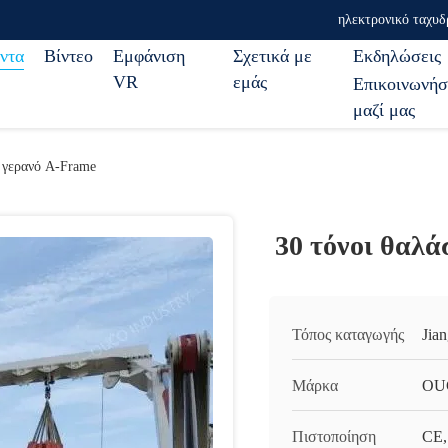
ηλεκτρονικό ταχυδ
ντα
Βίντεο
Εμφάνιση
Σχετικά με
Εκδηλώσεις
VR
εμάς
Επικοινωνήσ
μαζί μας
 γερανό A-Frame
30 τόνοι θαλά
Τόπος καταγωγής
Jia
Μάρκα
OU
Πιστοποίηση
CE,