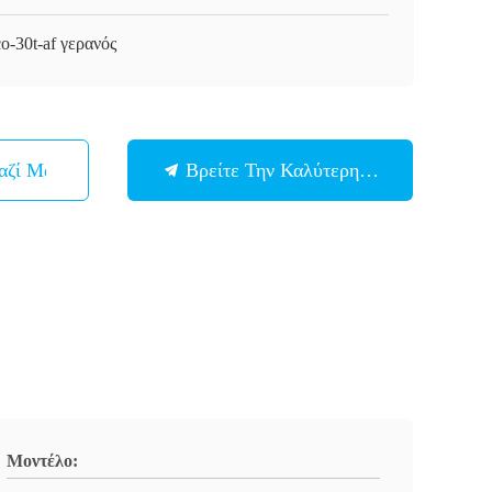
o-30t-af γερανός
αζί Μας
Βρείτε Την Καλύτερη Τιμή
Μοντέλο: