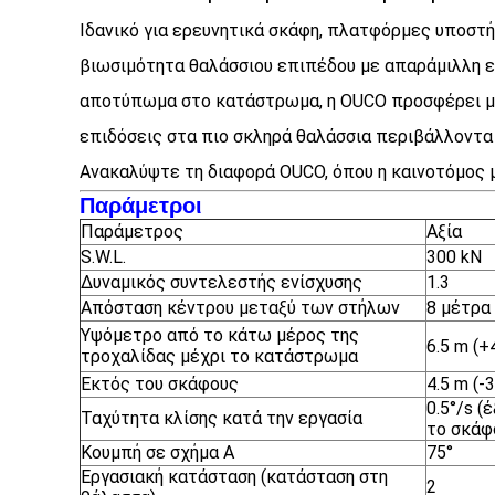
Ιδανικό για ερευνητικά σκάφη, πλατφόρμες υποστ
βιωσιμότητα θαλάσσιου επιπέδου με απαράμιλλη ε
αποτύπωμα στο κατάστρωμα, η OUCO προσφέρει μια
επιδόσεις στα πιο σκληρά θαλάσσια περιβάλλοντα 
Ανακαλύψτε τη διαφορά OUCO, όπου η καινοτόμος μ
Παράμετροι
Παράμετρος
Αξία
S.W.L.
300 kN
Δυναμικός συντελεστής ενίσχυσης
1.3
Απόσταση κέντρου μεταξύ των στήλων
8 μέτρα
Υψόμετρο από το κάτω μέρος της
6.5 m (+
τροχαλίδας μέχρι το κατάστρωμα
Εκτός του σκάφους
4.5 m (-3
0.5°/s 
Ταχύτητα κλίσης κατά την εργασία
το σκάφ
Κουμπή σε σχήμα Α
75°
Εργασιακή κατάσταση (κατάσταση στη
2