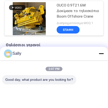
OUCO 0.9T21.6M
Δοκίμασε το τηλεσκόπιο
Boom Offshore Crane
Διαπραγματεύσιμα MOQ:1
ΕΠΑΦΉ
Θαλάσσιοι γερανοί
Sally
Ναυτικό συρματόσχοινο Premium OUCO
10T20M Knuckle Boom Lift Crane
3:07 PM
5T15M Κραϊβός υπεράκτιας χρήσης
Good day, what product are you looking for?
Λαϊκή κατηγορία
Όλα
Κάδος Αρπαγών 
Μηχανικός Κάδος 
Γερανών
Αρπαγών