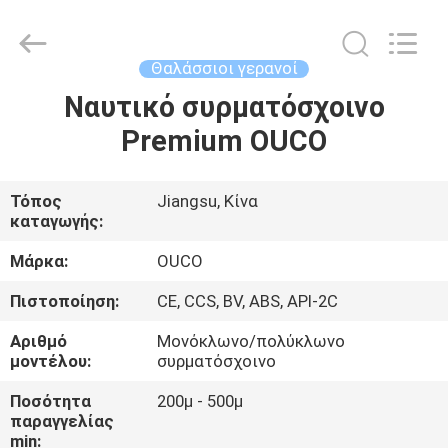
OUCO
INTERNATIONAL
GROUP
CO.,
LTD.
Θαλάσσιοι γερανοί
All
Rights
Ναυτικό συρματόσχοινο
ΣΠΊΤΙ
Reserved.
Premium OUCO
ΠΡΟΪΌΝΤΑ
Τόπος
Jiangsu, Κίνα
καταγωγής:
ΒΊΝΤΕΟ
Μάρκα:
OUCO
ΕΜΦΆΝΙΣΗ
Πιστοποίηση:
CE, CCS, BV, ABS, API-2C
VR
Αριθμό
Μονόκλωνο/πολύκλωνο
μοντέλου:
συρματόσχοινο
ΣΧΕΤΙΚΆ
Ποσότητα
200μ - 500μ
παραγγελίας
ΜΕ
min: