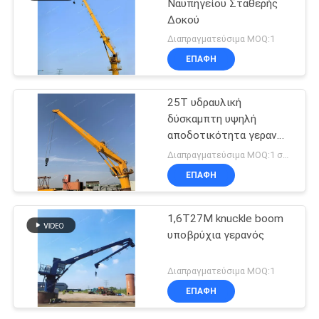
Ναυπηγείου Σταθερής
Δοκού
Διαπραγματεύσιμα MOQ:1
ΕΠΑΦΉ
25T υδραυλική
δύσκαμπτη υψηλή
αποδοτικότητα γερανών
βραχιόνων θαλάσσια
Διαπραγματεύσιμα MOQ:1 σύνολο
ηλεκτρική για βαρέων
ΕΠΑΦΉ
καθηκόντων
1,6T27M knuckle boom
υποβρύχια γερανός
Διαπραγματεύσιμα MOQ:1
ΕΠΑΦΉ