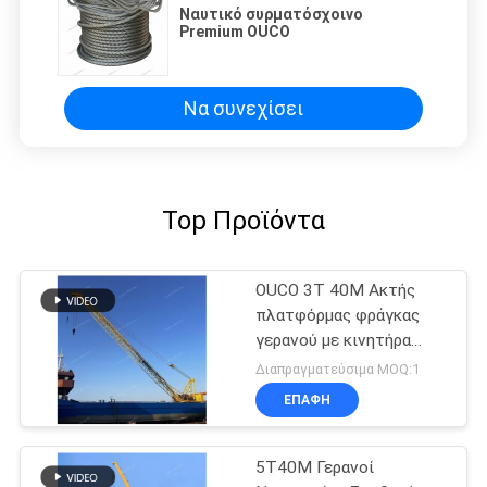
Ναυτικό συρματόσχοινο
Premium OUCO
Να συνεχίσει
Top Προϊόντα
OUCO 3T 40M Ακτής
πλατφόρμας φράγκας
γερανού με κινητήρα
ντίζελ
Διαπραγματεύσιμα MOQ:1
ΕΠΑΦΉ
5T40M Γερανοί