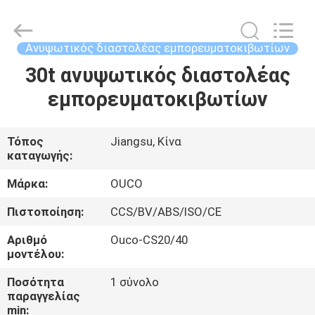
OUCO
INTERNATIONAL
GROUP
CO.,
LTD.
Ανυψωτικός διαστολέας εμπορευματοκιβωτίων
All
Rights
30t ανυψωτικός διαστολέας
ΣΠΊΤΙ
Reserved.
εμπορευματοκιβωτίων
ΠΡΟΪΌΝΤΑ
Τόπος
Jiangsu, Κίνα
καταγωγής:
ΒΊΝΤΕΟ
Μάρκα:
OUCO
ΕΜΦΆΝΙΣΗ
Πιστοποίηση:
CCS/BV/ABS/ISO/CE
VR
Αριθμό
Ouco-CS20/40
μοντέλου:
ΣΧΕΤΙΚΆ
Ποσότητα
1 σύνολο
παραγγελίας
ΜΕ
min: