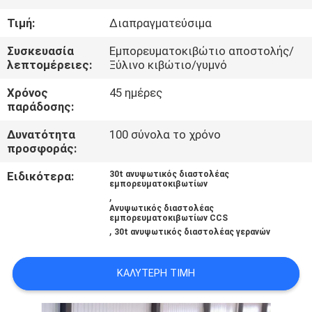
ΕΜΆΣ
Τιμή:
Διαπραγματεύσιμα
ΕΠΙΣΚΈΨΕΙΣ
Συσκευασία
Εμπορευματοκιβώτιο αποστολής/
λεπτομέρειες:
Ξύλινο κιβώτιο/γυμνό
ΣΤΟ
Χρόνος
45 ημέρες
ΕΡΓΟΣΤΆΣΙΟ
παράδοσης:
Δυνατότητα
100 σύνολα το χρόνο
ΈΛΕΓΧΟΣ
προσφοράς:
ΠΟΙΌΤΗΤΑΣ
Ειδικότερα:
30t ανυψωτικός διαστολέας
εμπορευματοκιβωτίων
,
Ανυψωτικός διαστολέας
ΕΙΔΉΣΕΙΣ
εμπορευματοκιβωτίων CCS
,
30t ανυψωτικός διαστολέας γερανών
ΥΠΟΘΈΣΕΙΣ
ΚΑΛΎΤΕΡΗ ΤΙΜΉ
CONTACT