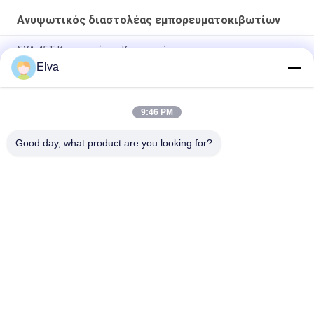
Ανυψωτικός διαστολέας εμπορευματοκιβωτίων
ΣΥΛ 45Τ Κερανοφόρος Κερανοφόρος
Elva
Ημι αυτόματος διαστολέας εμπορευματοκιβωτίων 20 πόδια
40 πόδια εμπορευματοκιβωτίων
9:46 PM
Τηλεσκοπικό υδραυλικό ηλεκτρικό εμπορευματοκιβώτιο
διαστολέων για 20ft 40ft 45ft
Good day, what product are you looking for?
Λαϊκή κατηγορία
Όλα
Κάδος Αρπαγών 
Μηχανικός Κάδος 
Γερανών
Αρπαγών
Κάδος Αρπαγών 
Υδραυλικός Κάδος 
Clamshell
Αρπαγών
Ασύρματη Αρπαγή 
Θαλάσσιοι Γερανοί
Τηλεχειρισμού