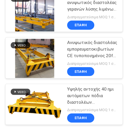
ανυψωτικός διαστολέας
γερανών λύσης λιμένων
20ft
Διαπραγματεύσιμα MOQ:1 σύνολο
ΕΠΑΦΉ
Ανυψωτικός διαστολέας
εμπορευματοκιβωτίων
CE τυποποιημένος 20ft
μηχανικός
Διαπραγματεύσιμα MOQ:1 σύνολο
ΕΠΑΦΉ
Υψηλής αντοχής 40 ημι
αυτόματων πόδια
διαστολέων
εμπορευματοκιβωτίων
Διαπραγματεύσιμα MOQ:1 σύνολο
ανυψωτικών
ΕΠΑΦΉ