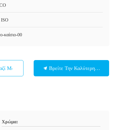
CO
 ISO
o-καίσιο-00
αζί Μας
Βρείτε Την Καλύτερη Τιμή
Χρώμα: