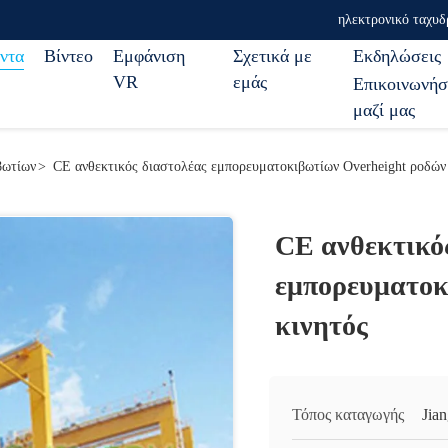
ηλεκτρονικό ταχυδ
ντα
Βίντεο
Εμφάνιση
Σχετικά με
Εκδηλώσεις
VR
εμάς
Επικοινωνήσ
μαζί μας
βωτίων
>
CE ανθεκτικός διαστολέας εμπορευματοκιβωτίων Overheight ροδών
CE ανθεκτικό
εμπορευματοκ
κινητός
Τόπος καταγωγής
Jia