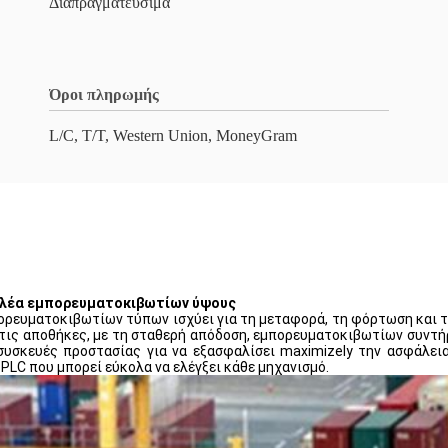
Διαπραγματεύσιμα
Όροι πληρωμής
L/C, T/T, Western Union, MoneyGram
τολέα εμπορευματοκιβωτίων ύψους
ορευματοκιβωτίων τύπων ισχύει για τη μεταφορά, τη φόρτωση κα
ις αποθήκες, με τη σταθερή απόδοση, εμπορευματοκιβωτίων συντή
υσκευές προστασίας για να εξασφαλίσει maximizely την ασφάλει
PLC που μπορεί εύκολα να ελέγξει κάθε μηχανισμό.