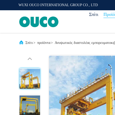
WUXI OUCO INTERNATIONAL GROUP CO., LTD
Σπίτι
Προϊό
Σπίτι
>
προϊόντα
>
Ανυψωτικός διαστολέας εμπορευματοκι