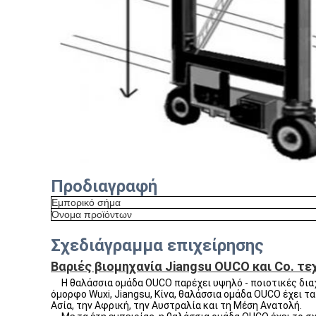
Προδιαγραφή
Εμπορικό σήμα
Όνομα προϊόντων
Σχεδιάγραμμα επιχείρησης
Βαριές βιομηχανία Jiangsu OUCO και Co. τε
Η θαλάσσια ομάδα OUCO παρέχει υψηλό - ποιοτικές διαχε
όμορφο Wuxi, Jiangsu, Κίνα, θαλάσσια ομάδα OUCO έχει 
Ασία, την Αφρική, την Αυστραλία και τη Μέση Ανατολή.