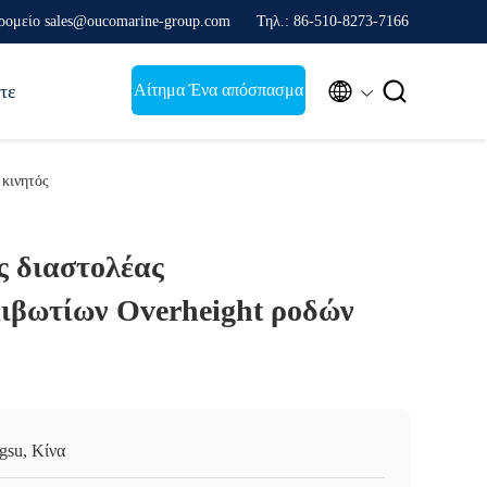
ρομείο sales@oucomarine-group.com
Τηλ.: 86-510-8273-7166


Αίτημα Ένα απόσπασμα
τε
 κινητός
ς διαστολέας
ιβωτίων Overheight ροδών
ngsu, Κίνα