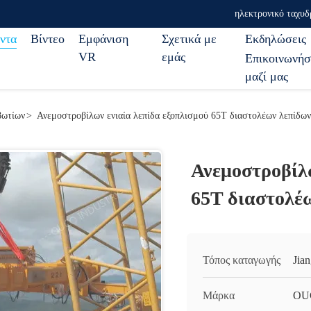
ηλεκτρονικό ταχυδ
ντα
Βίντεο
Εμφάνιση
Σχετικά με
Εκδηλώσεις
VR
εμάς
Επικοινωνήσ
μαζί μας
βωτίων
>
Ανεμοστροβίλων ενιαία λεπίδα εξοπλισμού 65T διαστολέων λεπίδω
Ανεμοστροβίλω
65T διαστολέ
Τόπος καταγωγής
Jia
Μάρκα
OU