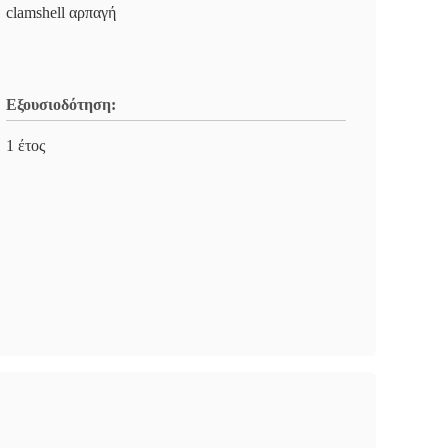
clamshell αρπαγή
Εξουσιοδότηση:
1 έτος