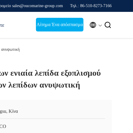
ρομείο sales@oucomarine-group.com
Τηλ.: 86-510-8273-7166


Αίτημα Ένα απόσπασμα
τε
ν ανυψωτική
ν ενιαία λεπίδα εξοπλισμού
ων λεπίδων ανυψωτική
ngsu, Κίνα
CO