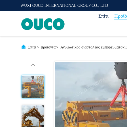
WUXI OUCO INTERNATIONAL GROUP CO., LTD
Σπίτι
Προϊό
Σπίτι
>
προϊόντα
>
Ανυψωτικός διαστολέας εμπορευματοκι