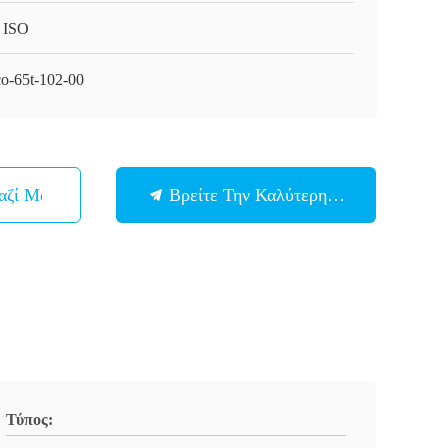
 ISO
o-65t-102-00
αζί Μας
Βρείτε Την Καλύτερη Τιμή
Τύπος: